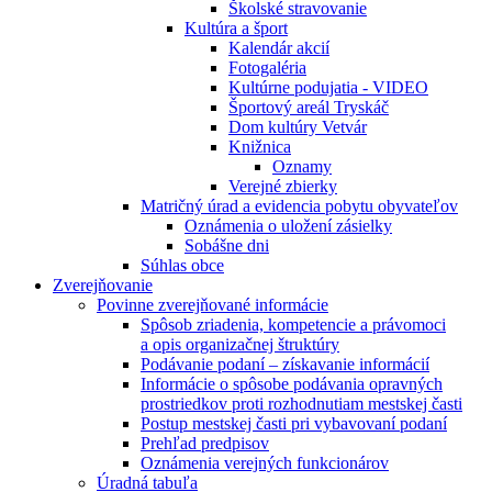
Školské stravovanie
Kultúra a šport
Kalendár akcií
Fotogaléria
Kultúrne podujatia - VIDEO
Športový areál Tryskáč
Dom kultúry Vetvár
Knižnica
Oznamy
Verejné zbierky
Matričný úrad a evidencia pobytu obyvateľov
Oznámenia o uložení zásielky
Sobášne dni
Súhlas obce
Zverejňovanie
Povinne zverejňované informácie
Spôsob zriadenia, kompetencie a právomoci
a opis organizačnej štruktúry
Podávanie podaní – získavanie informácií
Informácie o spôsobe podávania opravných
prostriedkov proti rozhodnutiam mestskej časti
Postup mestskej časti pri vybavovaní podaní
Prehľad predpisov
Oznámenia verejných funkcionárov
Úradná tabuľa