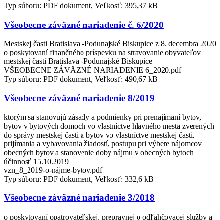
Typ súboru: PDF dokument, Veľkosť: 395,37 kB
Všeobecne záväzné nariadenie č. 6/2020
Mestskej časti Bratislava -Podunajské Biskupice z 8. decembra 2020
o poskytovaní finančného príspevku na stravovanie obyvateľov
mestskej časti Bratislava -Podunajské Biskupice
VŠEOBECNE ZÁVÄZNÉ NARIADENIE 6_2020.pdf
Typ súboru: PDF dokument, Veľkosť: 490,67 kB
Všeobecne záväzné nariadenie 8/2019
ktorým sa stanovujú zásady a podmienky pri prenajímaní bytov,
bytov v bytových domoch vo vlastníctve hlavného mesta zverených
do správy mestskej časti a bytov vo vlastníctve mestskej časti,
prijímania a vybavovania žiadostí, postupu pri výbere nájomcov
obecných bytov a stanovenie doby nájmu v obecných bytoch
účinnosť 15.10.2019
vzn_8_2019-o-nájme-bytov.pdf
Typ súboru: PDF dokument, Veľkosť: 332,6 kB
Všeobecne záväzné nariadenie 3/2018
o poskytovaní opatrovateľskej, prepravnej o odľahčovacej služby a