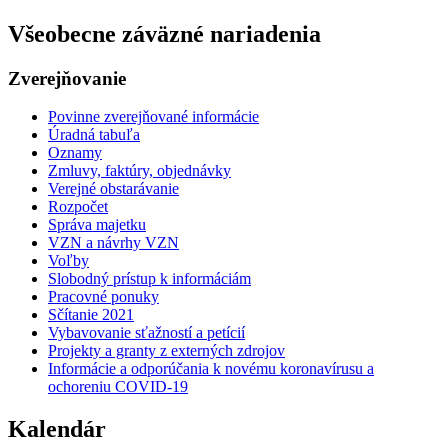
Všeobecne záväzné nariadenia
Zverejňovanie
Povinne zverejňované informácie
Úradná tabuľa
Oznamy
Zmluvy, faktúry, objednávky
Verejné obstarávanie
Rozpočet
Správa majetku
VZN a návrhy VZN
Voľby
Slobodný prístup k informáciám
Pracovné ponuky
Sčítanie 2021
Vybavovanie sťažností a petícií
Projekty a granty z externých zdrojov
Informácie a odporúčania k novému koronavírusu a
ochoreniu COVID-19
Kalendár