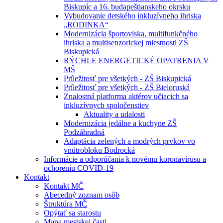
Biskupíc a 16. budapeštianskeho okrsku
Vybudovanie detského inkluzívneho ihriska
„RODINKA“
Modernizácia športoviska, multifunkčného
ihriska a multisenzorickej miestnosti ZŠ
Biskupická
RÝCHLE ENERGETICKÉ OPATRENIA V
MŠ
Príležitosť pre všetkých - ZŠ Biskupická
Príležitosť pre všetkých - ZŠ Bieloruská
Znalostná platforma aktérov učiacich sa
inkluzívnych spoločenstiev
Aktuality a udalosti
Modernizácia jedálne a kuchyne ZŠ
Podzáhradná
Adaptácia zelených a modrých prvkov vo
vnútrobloku Bodrocká
Informácie a odporúčania k novému koronavírusu a
ochoreniu COVID-19
Kontakt
Kontakt MČ
Abecedný zoznam osôb
Štruktúra MČ
Opýtať sa starostu
Mapa mestskej časti