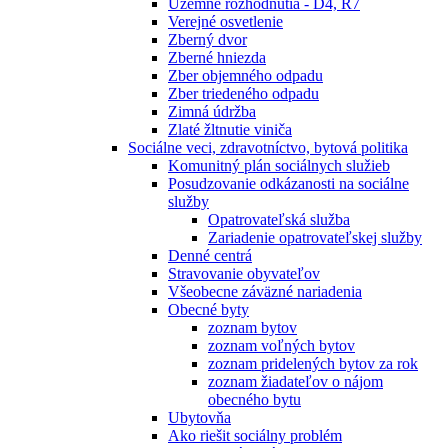
Územné rozhodnutia - D4, R7
Verejné osvetlenie
Zberný dvor
Zberné hniezda
Zber objemného odpadu
Zber triedeného odpadu
Zimná údržba
Zlaté žltnutie viniča
Sociálne veci, zdravotníctvo, bytová politika
Komunitný plán sociálnych služieb
Posudzovanie odkázanosti na sociálne
služby
Opatrovateľská služba
Zariadenie opatrovateľskej služby
Denné centrá
Stravovanie obyvateľov
Všeobecne záväzné nariadenia
Obecné byty
zoznam bytov
zoznam voľných bytov
zoznam pridelených bytov za rok
zoznam žiadateľov o nájom
obecného bytu
Ubytovňa
Ako riešit sociálny problém