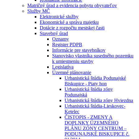
Matričný úrad a evidencia pobytu obyvateľov
Služby MČ
Elektronické služby
Ekonomické a správa majetku
Dotácie z rozpočtu mestskej časti
Stavebný úrad
Oznamy
Register PDPB
Informácie pre stavebníkov
Stanovisko vlastníka susedného pozemku
k umiestneniu stavby
Legislatíva
Územné plánovanie
Urbanistická štúdia Podunajské
Biskupice - Piaty hon
Urbanistická štúdia zóny
Podunajská
Urbanistická štúdia zóny Hviezdna
Urbanistická štúdia-Lieskovec-
Ketelec
ČISTOPIS - ZMENY A
DOPLNKY ÚZEMNÉHO
PLÁNU ZÓNY CENTRUM –
PODUNAJSKÉ BISKUPICE č.