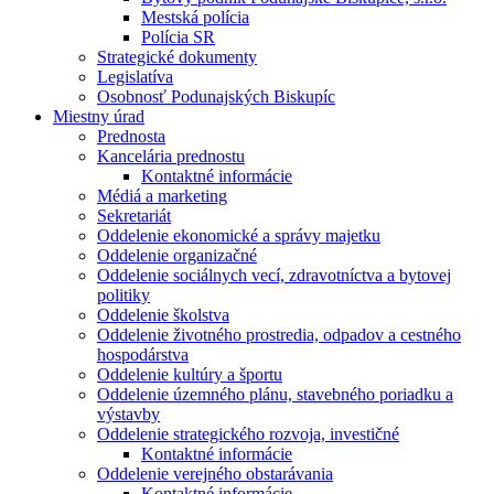
Mestská polícia
Polícia SR
Strategické dokumenty
Legislatíva
Osobnosť Podunajských Biskupíc
Miestny úrad
Prednosta
Kancelária prednostu
Kontaktné informácie
Médiá a marketing
Sekretariát
Oddelenie ekonomické a správy majetku
Oddelenie organizačné
Oddelenie sociálnych vecí, zdravotníctva a bytovej
politiky
Oddelenie školstva
Oddelenie životného prostredia, odpadov a cestného
hospodárstva
Oddelenie kultúry a športu
Oddelenie územného plánu, stavebného poriadku a
výstavby
Oddelenie strategického rozvoja, investičné
Kontaktné informácie
Oddelenie verejného obstarávania
Kontaktné informácie