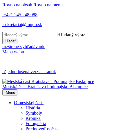
Rovno na obsah
Rovno na menu
+421 245 248 088
sekretariat@mupb.sk
Hľadaný výraz
Hľadať
rozšírené vyhľadávanie
Mapa webu
Zjednodušená verzia stránok
Mestská časť Bratislava
Podunajské Biskupice
Menu
O mestskej časti
História
Symboly
Kronika
Fotogaléria
Predpoveď počasia