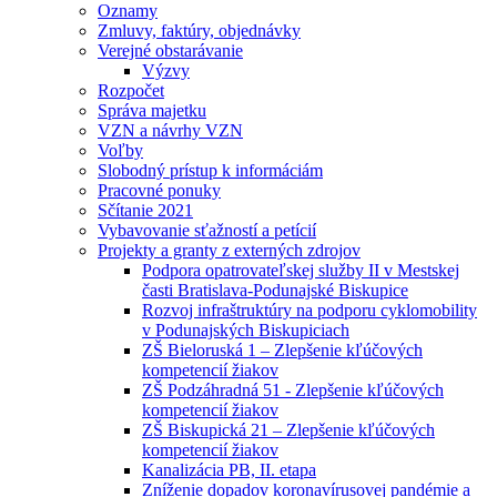
Oznamy
Zmluvy, faktúry, objednávky
Verejné obstarávanie
Výzvy
Rozpočet
Správa majetku
VZN a návrhy VZN
Voľby
Slobodný prístup k informáciám
Pracovné ponuky
Sčítanie 2021
Vybavovanie sťažností a petícií
Projekty a granty z externých zdrojov
Podpora opatrovateľskej služby II v Mestskej
časti Bratislava-Podunajské Biskupice
Rozvoj infraštruktúry na podporu cyklomobility
v Podunajských Biskupiciach
ZŠ Bieloruská 1 – Zlepšenie kľúčových
kompetencií žiakov
ZŠ Podzáhradná 51 - Zlepšenie kľúčových
kompetencií žiakov
ZŠ Biskupická 21 – Zlepšenie kľúčových
kompetencií žiakov
Kanalizácia PB, II. etapa
Zníženie dopadov koronavírusovej pandémie a