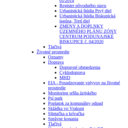
01⁄2014
Register pôvodného stavu
Urbanistická štúdia Prvý diel
Urbanistická štúdia Biskupická
lagúna, Tretí diel
ZMENY A DOPLNKY
ÚZEMNÉHO PLÁNU ZÓNY
CENTRUM PODUNAJSKÉ
BISKUPICE č. 04⁄2020
Tlačivá
Životné prostredie
Oznamy
Doprava
Dopravné obmedzenia
Cyklodoprava
MHD
EIA - Posudzovanie vplyvov na životné
prostredie
Monitoring sršňa ázijského
Psí park
Poplatok za komunálny odpad
Skládka vo Vrakuni
Slintačka a krívačka
Správne konania
Tlačivá