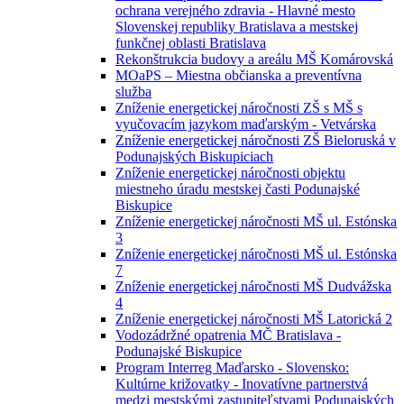
ochrana verejného zdravia - Hlavné mesto
Slovenskej republiky Bratislava a mestskej
funkčnej oblasti Bratislava
Rekonštrukcia budovy a areálu MŠ Komárovská
MOaPS – Miestna občianska a preventívna
služba
Zníženie energetickej náročnosti ZŠ s MŠ s
vyučovacím jazykom maďarským - Vetvárska
Zníženie energetickej náročnosti ZŠ Bieloruská v
Podunajských Biskupiciach
Zníženie energetickej náročnosti objektu
miestneho úradu mestskej časti Podunajské
Biskupice
Zníženie energetickej náročnosti MŠ ul. Estónska
3
Zníženie energetickej náročnosti MŠ ul. Estónska
7
Zníženie energetickej náročnosti MŠ Dudvážska
4
Zníženie energetickej náročnosti MŠ Latorická 2
Vodozádržné opatrenia MČ Bratislava -
Podunajské Biskupice
Program Interreg Maďarsko - Slovensko:
Kultúrne križovatky - Inovatívne partnerstvá
medzi mestskými zastupiteľstvami Podunajských