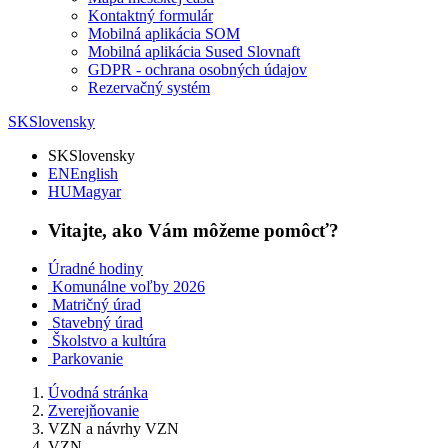
Kontaktný formulár
Mobilná aplikácia SOM
Mobilná aplikácia Sused Slovnaft
GDPR - ochrana osobných údajov
Rezervačný systém
SK
Slovensky
SK
Slovensky
EN
English
HU
Magyar
Vitajte, ako Vám môžeme pomôcť?
Úradné hodiny
Komunálne voľby 2026
Matričný úrad
Stavebný úrad
Školstvo a kultúra
Parkovanie
Úvodná stránka
Zverejňovanie
VZN a návrhy VZN
VZN