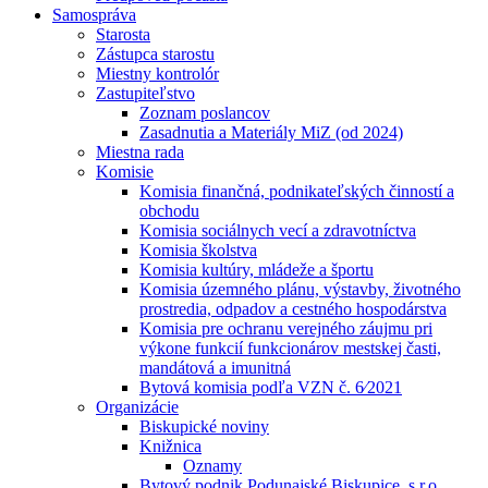
Samospráva
Starosta
Zástupca starostu
Miestny kontrolór
Zastupiteľstvo
Zoznam poslancov
Zasadnutia a Materiály MiZ (od 2024)
Miestna rada
Komisie
Komisia finančná, podnikateľských činností a
obchodu
Komisia sociálnych vecí a zdravotníctva
Komisia školstva
Komisia kultúry, mládeže a športu
Komisia územného plánu, výstavby, životného
prostredia, odpadov a cestného hospodárstva
Komisia pre ochranu verejného záujmu pri
výkone funkcií funkcionárov mestskej časti,
mandátová a imunitná
Bytová komisia podľa VZN č. 6⁄2021
Organizácie
Biskupické noviny
Knižnica
Oznamy
Bytový podnik Podunajské Biskupice, s.r.o.