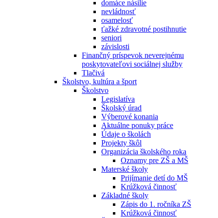
domáce násilie
nevládnosť
osamelosť
ťažké zdravotné postihnutie
seniori
závislosti
Finančný príspevok neverejnému
poskytovateľovi sociálnej služby
Tlačivá
Školstvo, kultúra a šport
Školstvo
Legislatíva
Školský úrad
Výberové konania
Aktuálne ponuky práce
Údaje o školách
Projekty škôl
Organizácia školského roka
Oznamy pre ZŠ a MŠ
Materské školy
Prijímanie detí do MŠ
Krúžková činnosť
Základné školy
Zápis do 1. ročníka ZŠ
Krúžková činnosť