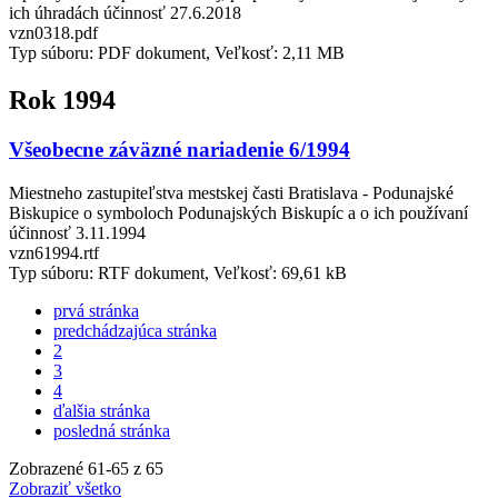
ich úhradách účinnosť 27.6.2018
vzn0318.pdf
Typ súboru: PDF dokument, Veľkosť: 2,11 MB
Rok 1994
Všeobecne záväzné nariadenie 6/1994
Miestneho zastupiteľstva mestskej časti Bratislava - Podunajské
Biskupice o symboloch Podunajských Biskupíc a o ich používaní
účinnosť 3.11.1994
vzn61994.rtf
Typ súboru: RTF dokument, Veľkosť: 69,61 kB
prvá stránka
predchádzajúca stránka
2
3
4
ďalšia stránka
posledná stránka
Zobrazené
61
-
65
z 65
Zobraziť všetko