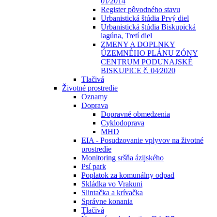
01⁄2014
Register pôvodného stavu
Urbanistická štúdia Prvý diel
Urbanistická štúdia Biskupická
lagúna, Tretí diel
ZMENY A DOPLNKY
ÚZEMNÉHO PLÁNU ZÓNY
CENTRUM PODUNAJSKÉ
BISKUPICE č. 04⁄2020
Tlačivá
Životné prostredie
Oznamy
Doprava
Dopravné obmedzenia
Cyklodoprava
MHD
EIA - Posudzovanie vplyvov na životné
prostredie
Monitoring sršňa ázijského
Psí park
Poplatok za komunálny odpad
Skládka vo Vrakuni
Slintačka a krívačka
Správne konania
Tlačivá