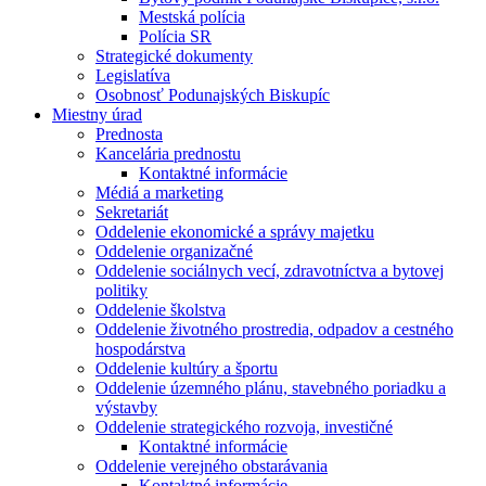
Mestská polícia
Polícia SR
Strategické dokumenty
Legislatíva
Osobnosť Podunajských Biskupíc
Miestny úrad
Prednosta
Kancelária prednostu
Kontaktné informácie
Médiá a marketing
Sekretariát
Oddelenie ekonomické a správy majetku
Oddelenie organizačné
Oddelenie sociálnych vecí, zdravotníctva a bytovej
politiky
Oddelenie školstva
Oddelenie životného prostredia, odpadov a cestného
hospodárstva
Oddelenie kultúry a športu
Oddelenie územného plánu, stavebného poriadku a
výstavby
Oddelenie strategického rozvoja, investičné
Kontaktné informácie
Oddelenie verejného obstarávania
Kontaktné informácie