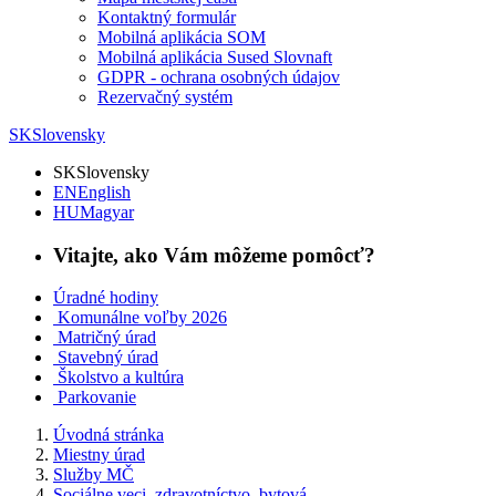
Kontaktný formulár
Mobilná aplikácia SOM
Mobilná aplikácia Sused Slovnaft
GDPR - ochrana osobných údajov
Rezervačný systém
SK
Slovensky
SK
Slovensky
EN
English
HU
Magyar
Vitajte, ako Vám môžeme pomôcť?
Úradné hodiny
Komunálne voľby 2026
Matričný úrad
Stavebný úrad
Školstvo a kultúra
Parkovanie
Úvodná stránka
Miestny úrad
Služby MČ
Sociálne veci, zdravotníctvo, bytová...