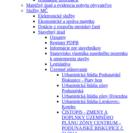
Matričný úrad a evidencia pobytu obyvateľov
Služby MČ
Elektronické služby
Ekonomické a správa majetku
Dotácie z rozpočtu mestskej časti
Stavebný úrad
Oznamy
Register PDPB
Informácie pre stavebníkov
Stanovisko vlastníka susedného pozemku
k umiestneniu stavby
Legislatíva
Územné plánovanie
Urbanistická štúdia Podunajské
Biskupice - Piaty hon
Urbanistická štúdia zóny
Podunajská
Urbanistická štúdia zóny Hviezdna
Urbanistická štúdia-Lieskovec-
Ketelec
ČISTOPIS - ZMENY A
DOPLNKY ÚZEMNÉHO
PLÁNU ZÓNY CENTRUM –
PODUNAJSKÉ BISKUPICE č.