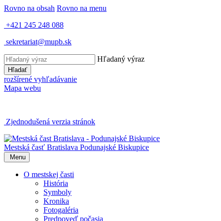
Rovno na obsah
Rovno na menu
+421 245 248 088
sekretariat@mupb.sk
Hľadaný výraz
Hľadať
rozšírené vyhľadávanie
Mapa webu
Zjednodušená verzia stránok
Mestská časť Bratislava
Podunajské Biskupice
Menu
O mestskej časti
História
Symboly
Kronika
Fotogaléria
Predpoveď počasia