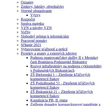
Oznamy
Zmluvy, faktúry, objednávky
Verejné obstarávanie
Výzvy
Rozpočet
Správa majetku
VZN a návrhy VZN
Voľby
Slobodný prístup k informáciám
Pracovné ponuky
Sčítanie 2021
Vybavovanie sťažností a petícií
Projekty a granty z externých zdrojov
Podpora opatrovateľskej služby II v Mestskej
časti Bratislava-Podunajské Biskupice
Rozvoj infraštruktúry na podporu cyklomobility
v Podunajských Biskupiciach
ZŠ Bieloruská 1 – Zlepšenie kľúčových
kompetencií žiakov
ZŠ Podzáhradná 51 - Zlepšenie kľúčových
kompetencií žiakov
ZŠ Biskupická 21 – Zlepšenie kľúčových
kompetencií žiakov
Kanalizácia PB, II. etapa
Zníženie dopadov koronavírusovej pandémie a