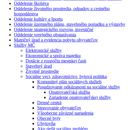
Oddelenie školstva
Oddelenie životného prostredia, odpadov a cestného
hospodárstva
Oddelenie kultúry a športu
Oddelenie územného plánu, stavebného poriadku a výstavby
Oddelenie strategického rozvoja, investičné
Oddelenie verejného obstarávania
Matričný úrad a evidencia pobytu obyvateľov
Služby MČ
Elektronické služby
Ekonomické a správa majetku
Dotácie z rozpočtu mestskej časti
Stavebný úrad
Životné prostredie
Sociálne veci, zdravotníctvo, bytová politika
Komunitný plán sociálnych služieb
Posudzovanie odkázanosti na sociálne služby
Opatrovateľská služba
Zariadenie opatrovateľskej služby
Denné centrá
Stravovanie obyvateľov
Všeobecne záväzné nariadenia
Obecné byty
Ubytovňa
Ako riešit sociálny problém