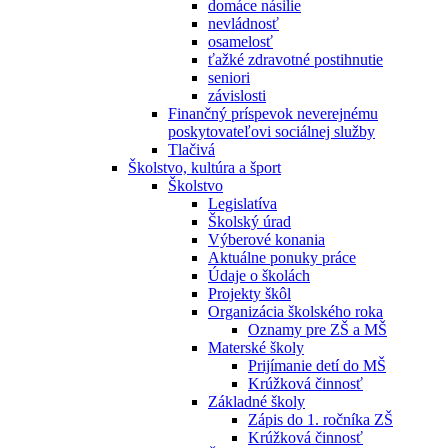
domáce násilie
nevládnosť
osamelosť
ťažké zdravotné postihnutie
seniori
závislosti
Finančný príspevok neverejnému
poskytovateľovi sociálnej služby
Tlačivá
Školstvo, kultúra a šport
Školstvo
Legislatíva
Školský úrad
Výberové konania
Aktuálne ponuky práce
Údaje o školách
Projekty škôl
Organizácia školského roka
Oznamy pre ZŠ a MŠ
Materské školy
Prijímanie detí do MŠ
Krúžková činnosť
Základné školy
Zápis do 1. ročníka ZŠ
Krúžková činnosť