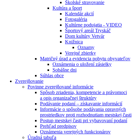
Školské stravovanie
Kultúra a šport
Kalendár akcií
Fotogaléria
Kultúrne podujatia - VIDEO
Športový areál Tryskáč
Dom kultúry Vetvár
Knižnica
Oznamy
Verejné zbierky
Matričný úrad a evidencia pobytu obyvateľov
Oznámenia o uložení zásielky
Sobášne dni
Súhlas obce
Zverejňovanie
Povinne zverejňované informácie
Spôsob zriadenia, kompetencie a právomoci
a opis organizačnej štruktúry
Podávanie podaní – získavanie informácií
Informácie o spôsobe podávania opravných
prostriedkov proti rozhodnutiam mestskej časti
Postup mestskej časti pri vybavovaní podaní
Prehľad predpisov
Oznámenia verejných funkcionárov
Úradná tabuľa