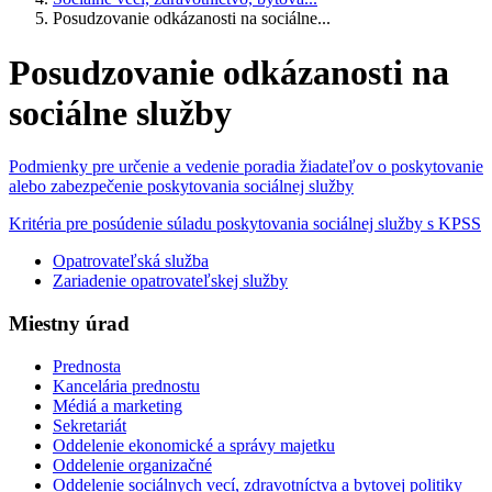
Posudzovanie odkázanosti na sociálne...
Posudzovanie odkázanosti na
sociálne služby
Podmienky pre určenie a vedenie poradia žiadateľov o poskytovanie
alebo zabezpečenie poskytovania sociálnej služby
Kritéria pre posúdenie súladu poskytovania sociálnej služby s KPSS
Opatrovateľská služba
Zariadenie opatrovateľskej služby
Miestny úrad
Prednosta
Kancelária prednostu
Médiá a marketing
Sekretariát
Oddelenie ekonomické a správy majetku
Oddelenie organizačné
Oddelenie sociálnych vecí, zdravotníctva a bytovej politiky