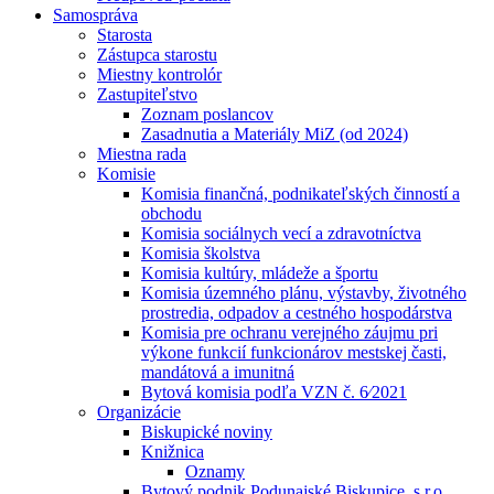
Samospráva
Starosta
Zástupca starostu
Miestny kontrolór
Zastupiteľstvo
Zoznam poslancov
Zasadnutia a Materiály MiZ (od 2024)
Miestna rada
Komisie
Komisia finančná, podnikateľských činností a
obchodu
Komisia sociálnych vecí a zdravotníctva
Komisia školstva
Komisia kultúry, mládeže a športu
Komisia územného plánu, výstavby, životného
prostredia, odpadov a cestného hospodárstva
Komisia pre ochranu verejného záujmu pri
výkone funkcií funkcionárov mestskej časti,
mandátová a imunitná
Bytová komisia podľa VZN č. 6⁄2021
Organizácie
Biskupické noviny
Knižnica
Oznamy
Bytový podnik Podunajské Biskupice, s.r.o.