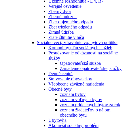
Územné rozhodnutia - D4, R7
Verejné osvetlenie
Zberný dvor
Zberné hniezda
Zber objemného odpadu
Zber triedeného odpadu
Zimná údržba
Zlaté žltnutie viniča
Sociálne veci, zdravotníctvo, bytová politika
Komunitný plán sociálnych služieb
Posudzovanie odkázanosti na sociálne
služby
Opatrovateľská služba
Zariadenie opatrovateľskej služby
Denné centrá
Stravovanie obyvateľov
Všeobecne záväzné nariadenia
Obecné byty
zoznam bytov
zoznam voľných bytov
zoznam pridelených bytov za rok
zoznam žiadateľov o nájom
obecného bytu
Ubytovňa
Ako riešit sociálny problém