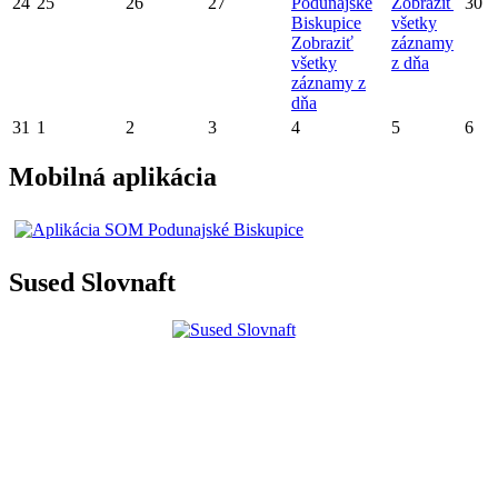
24
25
26
27
Podunajské
Zobraziť
30
Biskupice
všetky
Zobraziť
záznamy
všetky
z dňa
záznamy z
dňa
31
1
2
3
4
5
6
Mobilná aplikácia
Sused Slovnaft