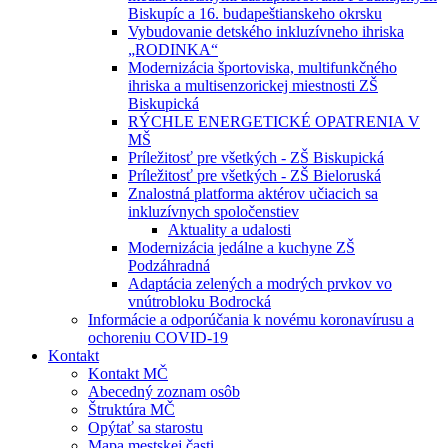
Biskupíc a 16. budapeštianskeho okrsku
Vybudovanie detského inkluzívneho ihriska
„RODINKA“
Modernizácia športoviska, multifunkčného
ihriska a multisenzorickej miestnosti ZŠ
Biskupická
RÝCHLE ENERGETICKÉ OPATRENIA V
MŠ
Príležitosť pre všetkých - ZŠ Biskupická
Príležitosť pre všetkých - ZŠ Bieloruská
Znalostná platforma aktérov učiacich sa
inkluzívnych spoločenstiev
Aktuality a udalosti
Modernizácia jedálne a kuchyne ZŠ
Podzáhradná
Adaptácia zelených a modrých prvkov vo
vnútrobloku Bodrocká
Informácie a odporúčania k novému koronavírusu a
ochoreniu COVID-19
Kontakt
Kontakt MČ
Abecedný zoznam osôb
Štruktúra MČ
Opýtať sa starostu
Mapa mestskej časti