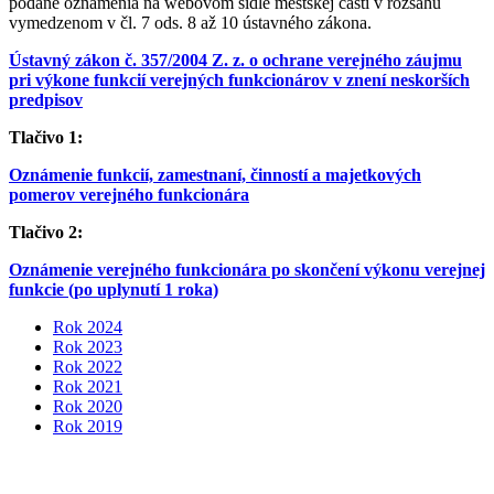
podané oznámenia na webovom sídle mestskej časti v rozsahu
vymedzenom v čl. 7 ods. 8 až 10 ústavného zákona.
Ústavný zákon č. 357/2004 Z. z. o ochrane verejného záujmu
pri výkone funkcií verejných funkcionárov v znení neskorších
predpisov
Tlačivo 1:
Oznámenie funkcií, zamestnaní, činností a majetkových
pomerov verejného funkcionára
Tlačivo 2:
Oznámenie verejného funkcionára po skončení výkonu verejnej
funkcie (po uplynutí 1 roka)
Rok 2024
Rok 2023
Rok 2022
Rok 2021
Rok 2020
Rok 2019