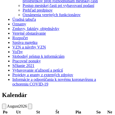
prostriedkov proti rozhodnutiam mestskej časti
Postup mestskej časti pri vybavovaní podaní
Prehľad predpisov
Oznámenia verejných funkcionárov
Úradná tabuľa
Oznamy
Zmluvy, faktúry, objednávky
Verejné obstarávanie
Rozpočet
Správa majetku
VZN a návrhy VZN
Voľby
Slobodný prístup k informáciám
Pracovné ponuky
Sčítanie 2021
Vybavovanie sťažností a petícií
Projekty a granty z externých zdrojov
Informácie a odporúčania k novému koronavírusu a
ochoreniu COVID-19
Kalendár
August
2026
Po
Ut
St
Št
Pia
So
Ne