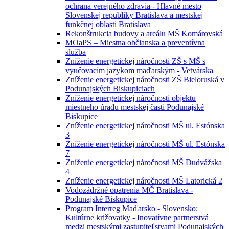
ochrana verejného zdravia - Hlavné mesto
Slovenskej republiky Bratislava a mestskej
funkčnej oblasti Bratislava
Rekonštrukcia budovy a areálu MŠ Komárovská
MOaPS – Miestna občianska a preventívna
služba
Zníženie energetickej náročnosti ZŠ s MŠ s
vyučovacím jazykom maďarským - Vetvárska
Zníženie energetickej náročnosti ZŠ Bieloruská v
Podunajských Biskupiciach
Zníženie energetickej náročnosti objektu
miestneho úradu mestskej časti Podunajské
Biskupice
Zníženie energetickej náročnosti MŠ ul. Estónska
3
Zníženie energetickej náročnosti MŠ ul. Estónska
7
Zníženie energetickej náročnosti MŠ Dudvážska
4
Zníženie energetickej náročnosti MŠ Latorická 2
Vodozádržné opatrenia MČ Bratislava -
Podunajské Biskupice
Program Interreg Maďarsko - Slovensko:
Kultúrne križovatky - Inovatívne partnerstvá
medzi mestskými zastupiteľstvami Podunajských