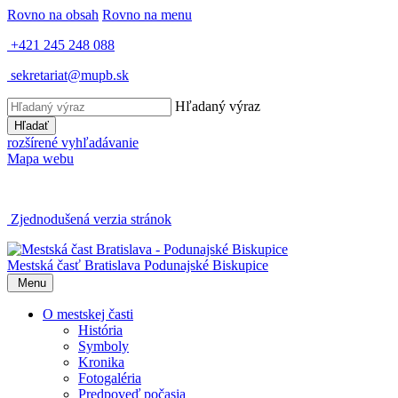
Rovno na obsah
Rovno na menu
+421 245 248 088
sekretariat@mupb.sk
Hľadaný výraz
Hľadať
rozšírené vyhľadávanie
Mapa webu
Zjednodušená verzia stránok
Mestská časť Bratislava
Podunajské Biskupice
Menu
O mestskej časti
História
Symboly
Kronika
Fotogaléria
Predpoveď počasia