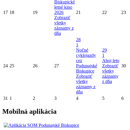
Biskupické
letné kino
17
18
19
2026
21
22
23
Zobraziť
všetky
záznamy z
dňa
28
1
Nočné
29
cyklojazdy
1
cez
Ahoj leto
24
25
26
27
Podunajské
Zobraziť
30
Biskupice
všetky
Zobraziť
záznamy
všetky
z dňa
záznamy z
dňa
31
1
2
3
4
5
6
Mobilná aplikácia