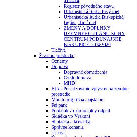
01⁄2014
Register pôvodného stavu
Urbanistická štúdia Prvý diel
Urbanistická štúdia Biskupická
lagúna, Tretí diel
ZMENY A DOPLNKY
ÚZEMNÉHO PLÁNU ZÓNY
CENTRUM PODUNAJSKÉ
BISKUPICE č. 04⁄2020
Tlačivá
Životné prostredie
Oznamy
Doprava
Dopravné obmedzenia
Cyklodoprava
MHD
EIA - Posudzovanie vplyvov na životné
prostredie
Monitoring sršňa ázijského
Psí park
Poplatok za komunálny odpad
Skládka vo Vrakuni
Slintačka a krívačka
Správne konania
Tlačivá