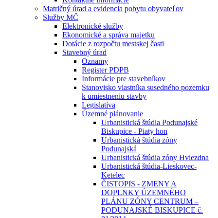
Matričný úrad a evidencia pobytu obyvateľov
Služby MČ
Elektronické služby
Ekonomické a správa majetku
Dotácie z rozpočtu mestskej časti
Stavebný úrad
Oznamy
Register PDPB
Informácie pre stavebníkov
Stanovisko vlastníka susedného pozemku
k umiestneniu stavby
Legislatíva
Územné plánovanie
Urbanistická štúdia Podunajské
Biskupice - Piaty hon
Urbanistická štúdia zóny
Podunajská
Urbanistická štúdia zóny Hviezdna
Urbanistická štúdia-Lieskovec-
Ketelec
ČISTOPIS - ZMENY A
DOPLNKY ÚZEMNÉHO
PLÁNU ZÓNY CENTRUM –
PODUNAJSKÉ BISKUPICE č.