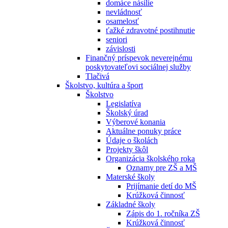
domáce násilie
nevládnosť
osamelosť
ťažké zdravotné postihnutie
seniori
závislosti
Finančný príspevok neverejnému
poskytovateľovi sociálnej služby
Tlačivá
Školstvo, kultúra a šport
Školstvo
Legislatíva
Školský úrad
Výberové konania
Aktuálne ponuky práce
Údaje o školách
Projekty škôl
Organizácia školského roka
Oznamy pre ZŠ a MŠ
Materské školy
Prijímanie detí do MŠ
Krúžková činnosť
Základné školy
Zápis do 1. ročníka ZŠ
Krúžková činnosť