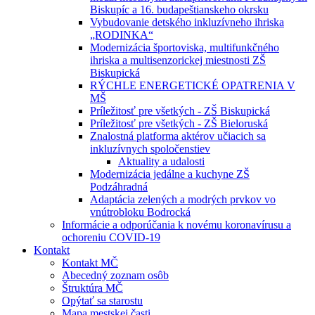
Biskupíc a 16. budapeštianskeho okrsku
Vybudovanie detského inkluzívneho ihriska
„RODINKA“
Modernizácia športoviska, multifunkčného
ihriska a multisenzorickej miestnosti ZŠ
Biskupická
RÝCHLE ENERGETICKÉ OPATRENIA V
MŠ
Príležitosť pre všetkých - ZŠ Biskupická
Príležitosť pre všetkých - ZŠ Bieloruská
Znalostná platforma aktérov učiacich sa
inkluzívnych spoločenstiev
Aktuality a udalosti
Modernizácia jedálne a kuchyne ZŠ
Podzáhradná
Adaptácia zelených a modrých prvkov vo
vnútrobloku Bodrocká
Informácie a odporúčania k novému koronavírusu a
ochoreniu COVID-19
Kontakt
Kontakt MČ
Abecedný zoznam osôb
Štruktúra MČ
Opýtať sa starostu
Mapa mestskej časti