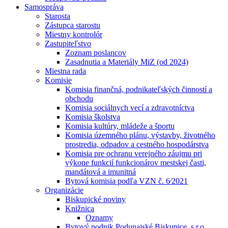
Samospráva
Starosta
Zástupca starostu
Miestny kontrolór
Zastupiteľstvo
Zoznam poslancov
Zasadnutia a Materiály MiZ (od 2024)
Miestna rada
Komisie
Komisia finančná, podnikateľských činností a
obchodu
Komisia sociálnych vecí a zdravotníctva
Komisia školstva
Komisia kultúry, mládeže a športu
Komisia územného plánu, výstavby, životného
prostredia, odpadov a cestného hospodárstva
Komisia pre ochranu verejného záujmu pri
výkone funkcií funkcionárov mestskej časti,
mandátová a imunitná
Bytová komisia podľa VZN č. 6⁄2021
Organizácie
Biskupické noviny
Knižnica
Oznamy
Bytový podnik Podunajské Biskupice, s.r.o.