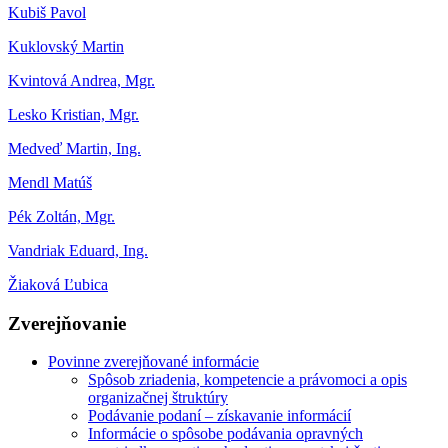
Kubiš Pavol
Kuklovský Martin
Kvintová Andrea, Mgr.
Lesko Kristian, Mgr.
Medveď Martin, Ing.
Mendl Matúš
Pék Zoltán, Mgr.
Vandriak Eduard, Ing.
Žiaková Ľubica
Zverejňovanie
Povinne zverejňované informácie
Spôsob zriadenia, kompetencie a právomoci a opis
organizačnej štruktúry
Podávanie podaní – získavanie informácií
Informácie o spôsobe podávania opravných