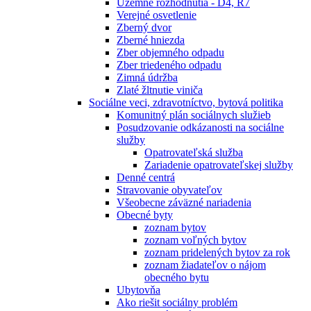
Územné rozhodnutia - D4, R7
Verejné osvetlenie
Zberný dvor
Zberné hniezda
Zber objemného odpadu
Zber triedeného odpadu
Zimná údržba
Zlaté žltnutie viniča
Sociálne veci, zdravotníctvo, bytová politika
Komunitný plán sociálnych služieb
Posudzovanie odkázanosti na sociálne
služby
Opatrovateľská služba
Zariadenie opatrovateľskej služby
Denné centrá
Stravovanie obyvateľov
Všeobecne záväzné nariadenia
Obecné byty
zoznam bytov
zoznam voľných bytov
zoznam pridelených bytov za rok
zoznam žiadateľov o nájom
obecného bytu
Ubytovňa
Ako riešit sociálny problém