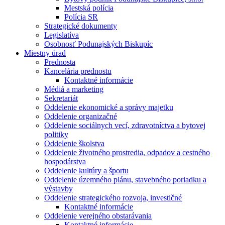
Mestská polícia
Polícia SR
Strategické dokumenty
Legislatíva
Osobnosť Podunajských Biskupíc
Miestny úrad
Prednosta
Kancelária prednostu
Kontaktné informácie
Médiá a marketing
Sekretariát
Oddelenie ekonomické a správy majetku
Oddelenie organizačné
Oddelenie sociálnych vecí, zdravotníctva a bytovej
politiky
Oddelenie školstva
Oddelenie životného prostredia, odpadov a cestného
hospodárstva
Oddelenie kultúry a športu
Oddelenie územného plánu, stavebného poriadku a
výstavby
Oddelenie strategického rozvoja, investičné
Kontaktné informácie
Oddelenie verejného obstarávania
Kontaktné informácie