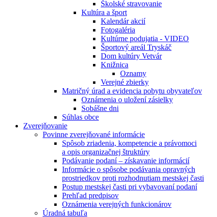
Školské stravovanie
Kultúra a šport
Kalendár akcií
Fotogaléria
Kultúrne podujatia - VIDEO
Športový areál Tryskáč
Dom kultúry Vetvár
Knižnica
Oznamy
Verejné zbierky
Matričný úrad a evidencia pobytu obyvateľov
Oznámenia o uložení zásielky
Sobášne dni
Súhlas obce
Zverejňovanie
Povinne zverejňované informácie
Spôsob zriadenia, kompetencie a právomoci
a opis organizačnej štruktúry
Podávanie podaní – získavanie informácií
Informácie o spôsobe podávania opravných
prostriedkov proti rozhodnutiam mestskej časti
Postup mestskej časti pri vybavovaní podaní
Prehľad predpisov
Oznámenia verejných funkcionárov
Úradná tabuľa