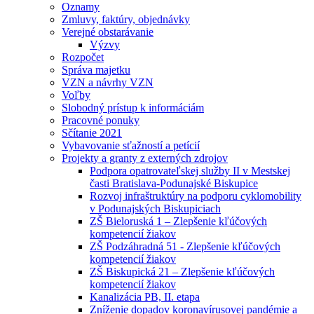
Oznamy
Zmluvy, faktúry, objednávky
Verejné obstarávanie
Výzvy
Rozpočet
Správa majetku
VZN a návrhy VZN
Voľby
Slobodný prístup k informáciám
Pracovné ponuky
Sčítanie 2021
Vybavovanie sťažností a petícií
Projekty a granty z externých zdrojov
Podpora opatrovateľskej služby II v Mestskej
časti Bratislava-Podunajské Biskupice
Rozvoj infraštruktúry na podporu cyklomobility
v Podunajských Biskupiciach
ZŠ Bieloruská 1 – Zlepšenie kľúčových
kompetencií žiakov
ZŠ Podzáhradná 51 - Zlepšenie kľúčových
kompetencií žiakov
ZŠ Biskupická 21 – Zlepšenie kľúčových
kompetencií žiakov
Kanalizácia PB, II. etapa
Zníženie dopadov koronavírusovej pandémie a