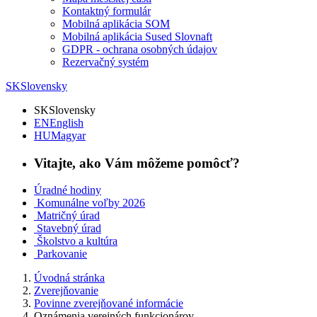
Kontaktný formulár
Mobilná aplikácia SOM
Mobilná aplikácia Sused Slovnaft
GDPR - ochrana osobných údajov
Rezervačný systém
SK
Slovensky
SK
Slovensky
EN
English
HU
Magyar
Vitajte, ako Vám môžeme pomôcť?
Úradné hodiny
Komunálne voľby 2026
Matričný úrad
Stavebný úrad
Školstvo a kultúra
Parkovanie
Úvodná stránka
Zverejňovanie
Povinne zverejňované informácie
Oznámenia verejných funkcionárov