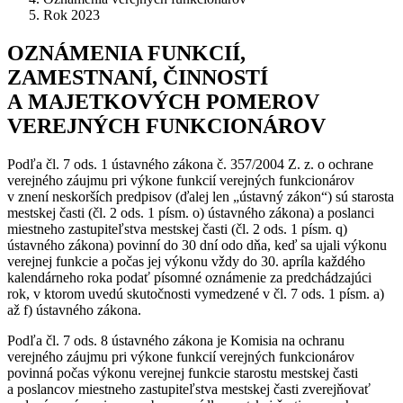
Rok 2023
OZNÁMENIA FUNKCIÍ,
ZAMESTNANÍ, ČINNOSTÍ
A MAJETKOVÝCH POMEROV
VEREJNÝCH FUNKCIONÁROV
Podľa čl. 7 ods. 1 ústavného zákona č. 357/2004 Z. z. o ochrane
verejného záujmu pri výkone funkcií verejných funkcionárov
v znení neskorších predpisov (ďalej len „ústavný zákon“) sú starosta
mestskej časti (čl. 2 ods. 1 písm. o) ústavného zákona) a poslanci
miestneho zastupiteľstva mestskej časti (čl. 2 ods. 1 písm. q)
ústavného zákona) povinní do 30 dní odo dňa, keď sa ujali výkonu
verejnej funkcie a počas jej výkonu vždy do 30. apríla každého
kalendárneho roka podať písomné oznámenie za predchádzajúci
rok, v ktorom uvedú skutočnosti vymedzené v čl. 7 ods. 1 písm. a)
až f) ústavného zákona.
Podľa čl. 7 ods. 8 ústavného zákona je Komisia na ochranu
verejného záujmu pri výkone funkcií verejných funkcionárov
povinná počas výkonu verejnej funkcie starostu mestskej časti
a poslancov miestneho zastupiteľstva mestskej časti zverejňovať