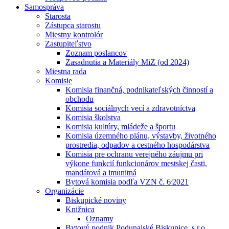
Samospráva
Starosta
Zástupca starostu
Miestny kontrolór
Zastupiteľstvo
Zoznam poslancov
Zasadnutia a Materiály MiZ (od 2024)
Miestna rada
Komisie
Komisia finančná, podnikateľských činností a
obchodu
Komisia sociálnych vecí a zdravotníctva
Komisia školstva
Komisia kultúry, mládeže a športu
Komisia územného plánu, výstavby, životného
prostredia, odpadov a cestného hospodárstva
Komisia pre ochranu verejného záujmu pri
výkone funkcií funkcionárov mestskej časti,
mandátová a imunitná
Bytová komisia podľa VZN č. 6⁄2021
Organizácie
Biskupické noviny
Knižnica
Oznamy
Bytový podnik Podunajské Biskupice, s.r.o.