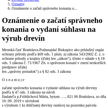
Oznamy
Oznámenie o začatí správneho konania o...
Oznámenie o začatí správneho
konania o vydaní súhlasu na
výrub drevín
Mestská časť Bratislava-Podunajské Biskupice ako príslušný orgán
ochrany prírody podľa §69 ods. 1 písm. a) zákona 543/2002 Z. z. o
ochrane prírody a krajiny (ďalej len „zákon“), týmto v súlade s § 18
ods. 3 zákona č. 71/1967 Zb. o správnom konaní v znení neskorších
predpisov (ďalej
len „správny poriadok“) a § 82 ods. 3 zákona
O z n a m u j e
začatie správneho konania o vydanie súhlasu na výrub dreviny
podľa § 47 ods. 3 zákona na návrh
žiadateľa p.Fröhlichová Mária, bytom …., 821 06 Bratislava, zo dňa
10. 09. 2019 v súvislosti
s výrubom 1 ks ihličnatej dreviny rastúcej na pozemku parcela