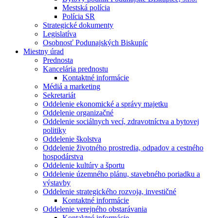
Mestská polícia
Polícia SR
Strategické dokumenty
Legislatíva
Osobnosť Podunajských Biskupíc
Miestny úrad
Prednosta
Kancelária prednostu
Kontaktné informácie
Médiá a marketing
Sekretariát
Oddelenie ekonomické a správy majetku
Oddelenie organizačné
Oddelenie sociálnych vecí, zdravotníctva a bytovej
politiky
Oddelenie školstva
Oddelenie životného prostredia, odpadov a cestného
hospodárstva
Oddelenie kultúry a športu
Oddelenie územného plánu, stavebného poriadku a
výstavby
Oddelenie strategického rozvoja, investičné
Kontaktné informácie
Oddelenie verejného obstarávania
Kontaktné informácie