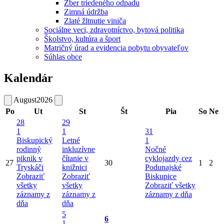
Zber triedeného odpadu
Zimná údržba
Zlaté žltnutie viniča
Sociálne veci, zdravotníctvo, bytová politika
Školstvo, kultúra a šport
Matričný úrad a evidencia pobytu obyvateľov
Súhlas obce
Kalendár
August
2026
Po
Ut
St
Št
Pia
So
Ne
28
29
1
1
31
Biskupický
Letné
1
rodinný
inkluzívne
Nočné
piknik v
čítanie v
cyklojazdy cez
27
30
1
2
Tryskáči
knižnici
Podunajské
Zobraziť
Zobraziť
Biskupice
všetky
všetky
Zobraziť všetky
záznamy z
záznamy z
záznamy z dňa
dňa
dňa
5
6
1