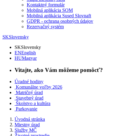
Kontaktný formulár
Mobilná aplikácia SOM
Mobilná aplikácia Sused Slovnaft
GDPR - ochrana osobných údajov
Rezervačný systém
SK
Slovensky
SK
Slovensky
EN
English
HU
Magyar
Vitajte, ako Vám môžeme pomôcť?
Úradné hodiny
Komunálne voľby 2026
Matričný úrad
Stavebný úrad
Školstvo a kultúra
Parkovanie
Úvodná stránka
Miestny úrad
Služby MČ
Životné prostredie