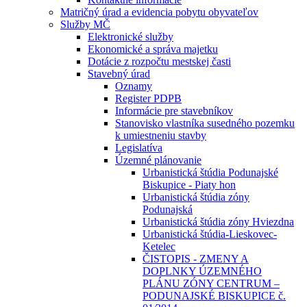
Matričný úrad a evidencia pobytu obyvateľov
Služby MČ
Elektronické služby
Ekonomické a správa majetku
Dotácie z rozpočtu mestskej časti
Stavebný úrad
Oznamy
Register PDPB
Informácie pre stavebníkov
Stanovisko vlastníka susedného pozemku
k umiestneniu stavby
Legislatíva
Územné plánovanie
Urbanistická štúdia Podunajské
Biskupice - Piaty hon
Urbanistická štúdia zóny
Podunajská
Urbanistická štúdia zóny Hviezdna
Urbanistická štúdia-Lieskovec-
Ketelec
ČISTOPIS - ZMENY A
DOPLNKY ÚZEMNÉHO
PLÁNU ZÓNY CENTRUM –
PODUNAJSKÉ BISKUPICE č.