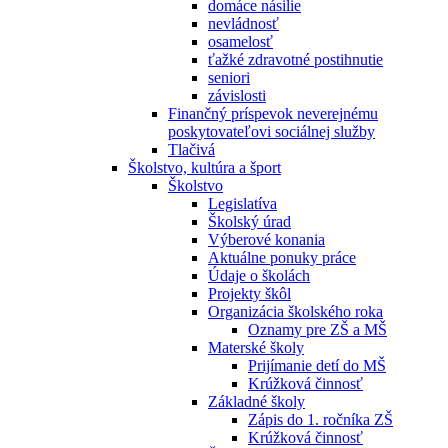
domáce násilie
nevládnosť
osamelosť
ťažké zdravotné postihnutie
seniori
závislosti
Finančný príspevok neverejnému
poskytovateľovi sociálnej služby
Tlačivá
Školstvo, kultúra a šport
Školstvo
Legislatíva
Školský úrad
Výberové konania
Aktuálne ponuky práce
Údaje o školách
Projekty škôl
Organizácia školského roka
Oznamy pre ZŠ a MŠ
Materské školy
Prijímanie detí do MŠ
Krúžková činnosť
Základné školy
Zápis do 1. ročníka ZŠ
Krúžková činnosť