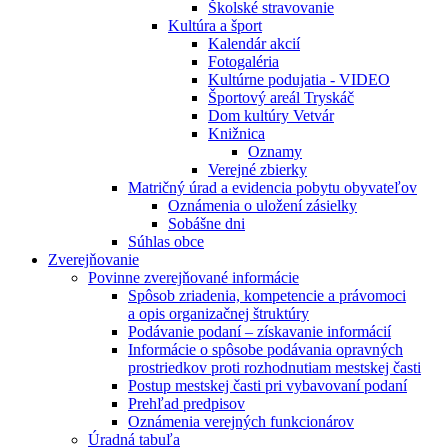
Školské stravovanie
Kultúra a šport
Kalendár akcií
Fotogaléria
Kultúrne podujatia - VIDEO
Športový areál Tryskáč
Dom kultúry Vetvár
Knižnica
Oznamy
Verejné zbierky
Matričný úrad a evidencia pobytu obyvateľov
Oznámenia o uložení zásielky
Sobášne dni
Súhlas obce
Zverejňovanie
Povinne zverejňované informácie
Spôsob zriadenia, kompetencie a právomoci
a opis organizačnej štruktúry
Podávanie podaní – získavanie informácií
Informácie o spôsobe podávania opravných
prostriedkov proti rozhodnutiam mestskej časti
Postup mestskej časti pri vybavovaní podaní
Prehľad predpisov
Oznámenia verejných funkcionárov
Úradná tabuľa