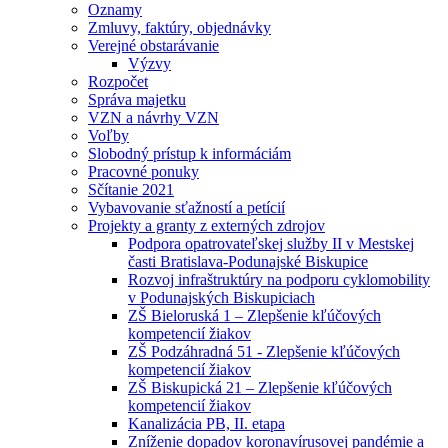
Oznamy
Zmluvy, faktúry, objednávky
Verejné obstarávanie
Výzvy
Rozpočet
Správa majetku
VZN a návrhy VZN
Voľby
Slobodný prístup k informáciám
Pracovné ponuky
Sčítanie 2021
Vybavovanie sťažností a petícií
Projekty a granty z externých zdrojov
Podpora opatrovateľskej služby II v Mestskej
časti Bratislava-Podunajské Biskupice
Rozvoj infraštruktúry na podporu cyklomobility
v Podunajských Biskupiciach
ZŠ Bieloruská 1 – Zlepšenie kľúčových
kompetencií žiakov
ZŠ Podzáhradná 51 - Zlepšenie kľúčových
kompetencií žiakov
ZŠ Biskupická 21 – Zlepšenie kľúčových
kompetencií žiakov
Kanalizácia PB, II. etapa
Zníženie dopadov koronavírusovej pandémie a