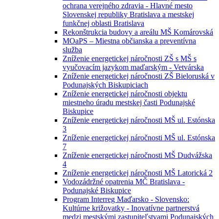
ochrana verejného zdravia - Hlavné mesto
Slovenskej republiky Bratislava a mestskej
funkčnej oblasti Bratislava
Rekonštrukcia budovy a areálu MŠ Komárovská
MOaPS – Miestna občianska a preventívna
služba
Zníženie energetickej náročnosti ZŠ s MŠ s
vyučovacím jazykom maďarským - Vetvárska
Zníženie energetickej náročnosti ZŠ Bieloruská v
Podunajských Biskupiciach
Zníženie energetickej náročnosti objektu
miestneho úradu mestskej časti Podunajské
Biskupice
Zníženie energetickej náročnosti MŠ ul. Estónska
3
Zníženie energetickej náročnosti MŠ ul. Estónska
7
Zníženie energetickej náročnosti MŠ Dudvážska
4
Zníženie energetickej náročnosti MŠ Latorická 2
Vodozádržné opatrenia MČ Bratislava -
Podunajské Biskupice
Program Interreg Maďarsko - Slovensko:
Kultúrne križovatky - Inovatívne partnerstvá
medzi mestskými zastupiteľstvami Podunajských