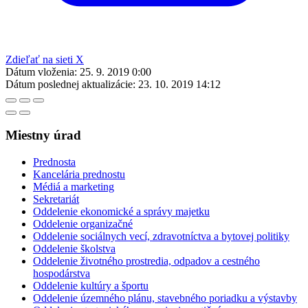
Zdieľať na sieti X
Dátum vloženia:
25. 9. 2019 0:00
Dátum poslednej aktualizácie:
23. 10. 2019 14:12
Miestny úrad
Prednosta
Kancelária prednostu
Médiá a marketing
Sekretariát
Oddelenie ekonomické a správy majetku
Oddelenie organizačné
Oddelenie sociálnych vecí, zdravotníctva a bytovej politiky
Oddelenie školstva
Oddelenie životného prostredia, odpadov a cestného
hospodárstva
Oddelenie kultúry a športu
Oddelenie územného plánu, stavebného poriadku a výstavby