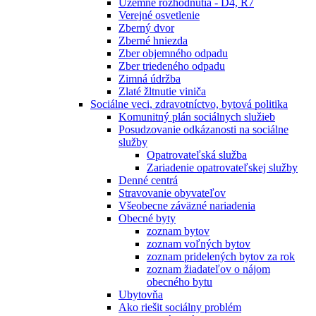
Územné rozhodnutia - D4, R7
Verejné osvetlenie
Zberný dvor
Zberné hniezda
Zber objemného odpadu
Zber triedeného odpadu
Zimná údržba
Zlaté žltnutie viniča
Sociálne veci, zdravotníctvo, bytová politika
Komunitný plán sociálnych služieb
Posudzovanie odkázanosti na sociálne
služby
Opatrovateľská služba
Zariadenie opatrovateľskej služby
Denné centrá
Stravovanie obyvateľov
Všeobecne záväzné nariadenia
Obecné byty
zoznam bytov
zoznam voľných bytov
zoznam pridelených bytov za rok
zoznam žiadateľov o nájom
obecného bytu
Ubytovňa
Ako riešit sociálny problém