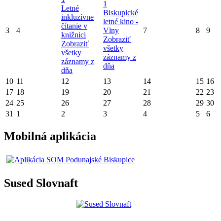
1
Letné
Biskupické
inkluzívne
letné kino -
čítanie v
3
4
Vlny
7
8
9
knižnici
Zobraziť
Zobraziť
všetky
všetky
záznamy z
záznamy z
dňa
dňa
10
11
12
13
14
15
16
17
18
19
20
21
22
23
24
25
26
27
28
29
30
31
1
2
3
4
5
6
Mobilná aplikácia
Sused Slovnaft