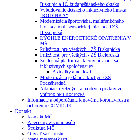
Biskupíc a 16. budapeštianskeho okrsku
Vybudovanie detského inkluzívneho ihriska
„RODINKA“
Modernizácia športoviska, multifunkčného
ihriska a multisenzorickej miestnosti ZŠ
Biskupická
RÝCHLE ENERGETICKÉ OPATRENIA V
MŠ
Príležitosť pre všetkých - ZŠ Biskupická
Príležitosť pre všetkých - ZŠ Bieloruská
Znalostná platforma aktérov učiacich sa
inkluzívnych spoločenstiev
Aktuality a udalosti
Modernizácia jedálne a kuchyne ZŠ
Podzáhradná
Adaptácia zelených a modrých prvkov vo
vnútrobloku Bodrocká
Informácie a odporúčania k novému koronavírusu a
ochoreniu COVID-19
Kontakt
Kontakt MČ
Abecedný zoznam osôb
Štruktúra MČ
Opýtať sa starostu
Mapa mestskej časti