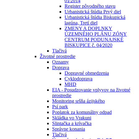
01⁄2014
Register pôvodného stavu
Urbanistická štúdia Prvý diel
Urbanistická štúdia Biskupická
lagúna, Tretí diel
ZMENY A DOPLNKY
ÚZEMNÉHO PLÁNU ZÓNY
CENTRUM PODUNAJSKÉ
BISKUPICE č. 04⁄2020
Tlačivá
Životné prostredie
Oznamy
Doprava
Dopravné obmedzenia
Cyklodoprava
MHD
EIA - Posudzovanie vplyvov na životné
prostredie
Monitoring sršňa ázijského
Psí park
Poplatok za komunálny odpad
Skládka vo Vrakuni
Slintačka a krívačka
Správne konania
Tlačivá