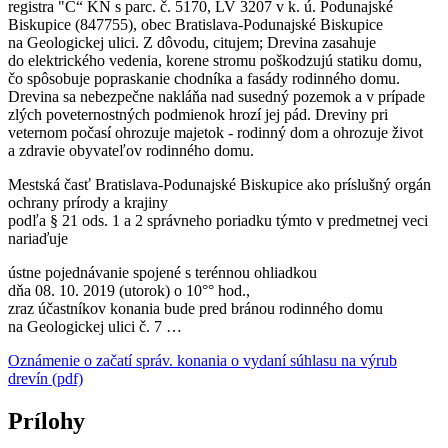
registra "C“ KN s parc. č. 5170, LV 3207 v k. ú. Podunajské
Biskupice (847755), obec Bratislava-Podunajské Biskupice
na Geologickej ulici. Z dôvodu, citujem; Drevina zasahuje
do elektrického vedenia, korene stromu poškodzujú statiku domu,
čo spôsobuje popraskanie chodníka a fasády rodinného domu.
Drevina sa nebezpečne nakláňa nad susedný pozemok a v prípade
zlých poveternostných podmienok hrozí jej pád. Dreviny pri
veternom počasí ohrozuje majetok - rodinný dom a ohrozuje život
a zdravie obyvateľov rodinného domu.
Mestská časť Bratislava-Podunajské Biskupice ako príslušný orgán
ochrany prírody a krajiny
podľa § 21 ods. 1 a 2 správneho poriadku týmto v predmetnej veci
nariaďuje
ústne pojednávanie spojené s terénnou ohliadkou
dňa 08. 10. 2019 (utorok) o 10°° hod.,
zraz účastníkov konania bude pred bránou rodinného domu
na Geologickej ulici č. 7 …
Oznámenie o začatí správ. konania o vydaní súhlasu na výrub
drevín (pdf)
Prílohy