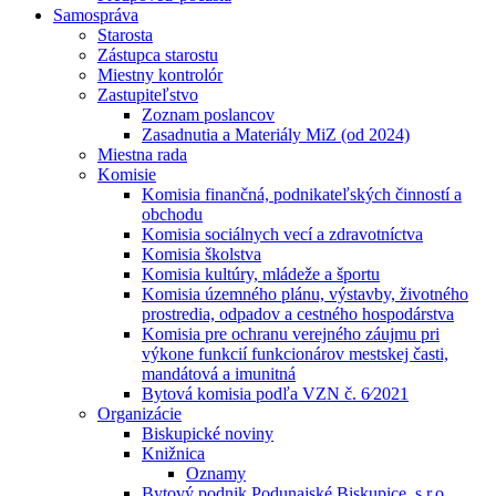
Samospráva
Starosta
Zástupca starostu
Miestny kontrolór
Zastupiteľstvo
Zoznam poslancov
Zasadnutia a Materiály MiZ (od 2024)
Miestna rada
Komisie
Komisia finančná, podnikateľských činností a
obchodu
Komisia sociálnych vecí a zdravotníctva
Komisia školstva
Komisia kultúry, mládeže a športu
Komisia územného plánu, výstavby, životného
prostredia, odpadov a cestného hospodárstva
Komisia pre ochranu verejného záujmu pri
výkone funkcií funkcionárov mestskej časti,
mandátová a imunitná
Bytová komisia podľa VZN č. 6⁄2021
Organizácie
Biskupické noviny
Knižnica
Oznamy
Bytový podnik Podunajské Biskupice, s.r.o.