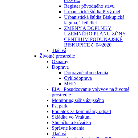
01⁄2014
Register pôvodného stavu
Urbanistická štúdia Prvý diel
Urbanistická štúdia Biskupická
lagúna, Tretí diel
ZMENY A DOPLNKY
ÚZEMNÉHO PLÁNU ZÓNY
CENTRUM PODUNAJSKÉ
BISKUPICE č. 04⁄2020
Tlačivá
Životné prostredie
Oznamy
Doprava
Dopravné obmedzenia
Cyklodoprava
MHD
EIA - Posudzovanie vplyvov na životné
prostredie
Monitoring sršňa ázijského
Psí park
Poplatok za komunálny odpad
Skládka vo Vrakuni
Slintačka a krívačka
Správne konania
Tlačivá