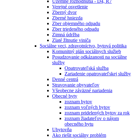
Územné rozhodnutia - D4, R7
Verejné osvetlenie
Zberný dvor
Zberné hniezda
Zber objemného odpadu
Zber triedeného odpadu
Zimná údržba
Zlaté žltnutie viniča
Sociálne veci, zdravotníctvo, bytová politika
Komunitný plán sociálnych služieb
Posudzovanie odkázanosti na sociálne
služby
Opatrovateľská služba
Zariadenie opatrovateľskej služby
Denné centrá
Stravovanie obyvateľov
Všeobecne záväzné nariadenia
Obecné byty
zoznam bytov
zoznam voľných bytov
zoznam pridelených bytov za rok
zoznam žiadateľov o nájom
obecného bytu
Ubytovňa
Ako riešit sociálny problém