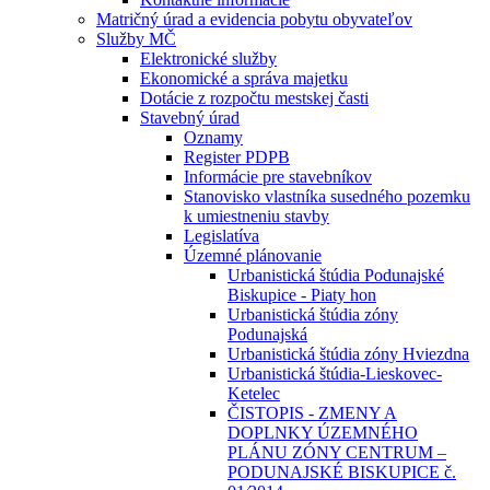
Matričný úrad a evidencia pobytu obyvateľov
Služby MČ
Elektronické služby
Ekonomické a správa majetku
Dotácie z rozpočtu mestskej časti
Stavebný úrad
Oznamy
Register PDPB
Informácie pre stavebníkov
Stanovisko vlastníka susedného pozemku
k umiestneniu stavby
Legislatíva
Územné plánovanie
Urbanistická štúdia Podunajské
Biskupice - Piaty hon
Urbanistická štúdia zóny
Podunajská
Urbanistická štúdia zóny Hviezdna
Urbanistická štúdia-Lieskovec-
Ketelec
ČISTOPIS - ZMENY A
DOPLNKY ÚZEMNÉHO
PLÁNU ZÓNY CENTRUM –
PODUNAJSKÉ BISKUPICE č.