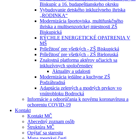
Biskupíc a 16. budapeštianskeho okrsku
Vybudovanie detského inkluzívneho ihriska
„RODINKA“
Modernizácia športoviska, multifunkčného
ihriska a multisenzorickej miestnosti ZŠ
Biskupická
RÝCHLE ENERGETICKÉ OPATRENIA V
MŠ
Príležitosť pre všetkých - ZŠ Biskupická
Príležitosť pre všetkých - ZŠ Bieloruská
Znalostná platforma aktérov učiacich sa
inkluzívnych spoločenstiev
Aktuality a udalosti
Modernizácia jedálne a kuchyne ZŠ
Podzáhradná
Adaptácia zelených a modrých prvkov vo
vnútrobloku Bodrocká
Informácie a odporúčania k novému koronavírusu a
ochoreniu COVID-19
Kontakt
Kontakt MČ
Abecedný zoznam osôb
Štruktúra MČ
Opýtať sa starostu
Mapa mestskej časti