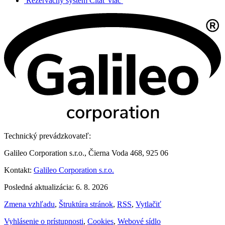
Rezervačný systém
Čítať viac
Technický prevádzkovateľ:
Galileo Corporation s.r.o., Čierna Voda 468, 925 06
Kontakt:
Galileo Corporation s.r.o.
Posledná aktualizácia: 6. 8. 2026
Zmena vzhľadu
,
Štruktúra stránok
,
RSS
,
Vytlačiť
Vyhlásenie o prístupnosti
,
Cookies
,
Webové sídlo