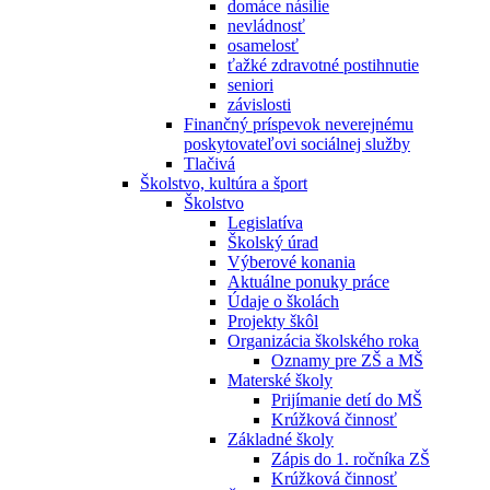
domáce násilie
nevládnosť
osamelosť
ťažké zdravotné postihnutie
seniori
závislosti
Finančný príspevok neverejnému
poskytovateľovi sociálnej služby
Tlačivá
Školstvo, kultúra a šport
Školstvo
Legislatíva
Školský úrad
Výberové konania
Aktuálne ponuky práce
Údaje o školách
Projekty škôl
Organizácia školského roka
Oznamy pre ZŠ a MŠ
Materské školy
Prijímanie detí do MŠ
Krúžková činnosť
Základné školy
Zápis do 1. ročníka ZŠ
Krúžková činnosť