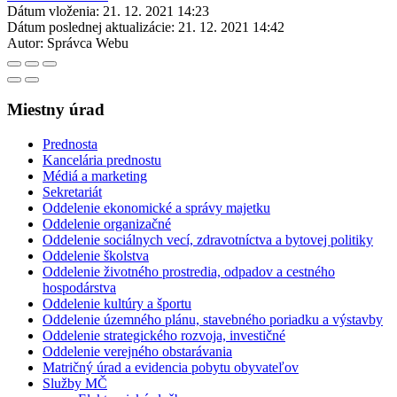
Dátum vloženia:
21. 12. 2021 14:23
Dátum poslednej aktualizácie:
21. 12. 2021 14:42
Autor:
Správca Webu
Miestny úrad
Prednosta
Kancelária prednostu
Médiá a marketing
Sekretariát
Oddelenie ekonomické a správy majetku
Oddelenie organizačné
Oddelenie sociálnych vecí, zdravotníctva a bytovej politiky
Oddelenie školstva
Oddelenie životného prostredia, odpadov a cestného
hospodárstva
Oddelenie kultúry a športu
Oddelenie územného plánu, stavebného poriadku a výstavby
Oddelenie strategického rozvoja, investičné
Oddelenie verejného obstarávania
Matričný úrad a evidencia pobytu obyvateľov
Služby MČ