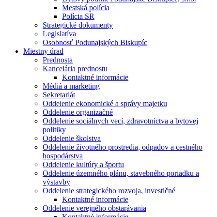
Mestská polícia
Polícia SR
Strategické dokumenty
Legislatíva
Osobnosť Podunajských Biskupíc
Miestny úrad
Prednosta
Kancelária prednostu
Kontaktné informácie
Médiá a marketing
Sekretariát
Oddelenie ekonomické a správy majetku
Oddelenie organizačné
Oddelenie sociálnych vecí, zdravotníctva a bytovej
politiky
Oddelenie školstva
Oddelenie životného prostredia, odpadov a cestného
hospodárstva
Oddelenie kultúry a športu
Oddelenie územného plánu, stavebného poriadku a
výstavby
Oddelenie strategického rozvoja, investičné
Kontaktné informácie
Oddelenie verejného obstarávania
Kontaktné informácie