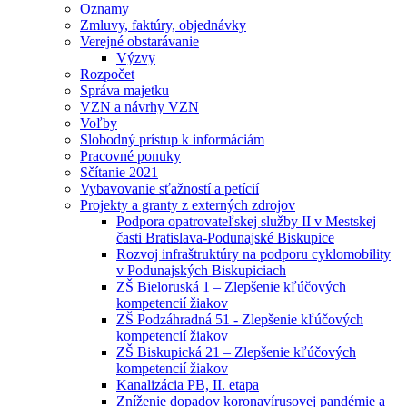
Oznamy
Zmluvy, faktúry, objednávky
Verejné obstarávanie
Výzvy
Rozpočet
Správa majetku
VZN a návrhy VZN
Voľby
Slobodný prístup k informáciám
Pracovné ponuky
Sčítanie 2021
Vybavovanie sťažností a petícií
Projekty a granty z externých zdrojov
Podpora opatrovateľskej služby II v Mestskej
časti Bratislava-Podunajské Biskupice
Rozvoj infraštruktúry na podporu cyklomobility
v Podunajských Biskupiciach
ZŠ Bieloruská 1 – Zlepšenie kľúčových
kompetencií žiakov
ZŠ Podzáhradná 51 - Zlepšenie kľúčových
kompetencií žiakov
ZŠ Biskupická 21 – Zlepšenie kľúčových
kompetencií žiakov
Kanalizácia PB, II. etapa
Zníženie dopadov koronavírusovej pandémie a