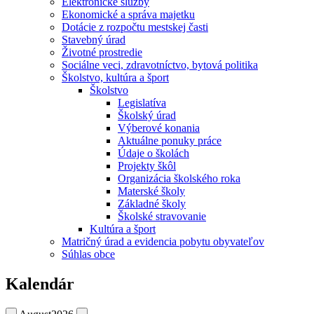
Elektronické služby
Ekonomické a správa majetku
Dotácie z rozpočtu mestskej časti
Stavebný úrad
Životné prostredie
Sociálne veci, zdravotníctvo, bytová politika
Školstvo, kultúra a šport
Školstvo
Legislatíva
Školský úrad
Výberové konania
Aktuálne ponuky práce
Údaje o školách
Projekty škôl
Organizácia školského roka
Materské školy
Základné školy
Školské stravovanie
Kultúra a šport
Matričný úrad a evidencia pobytu obyvateľov
Súhlas obce
Kalendár