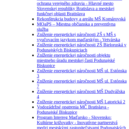
ochrana verejného zdravia - Hlavné mesto
Slovenskej republiky Bratislava a mestskej
funkčnej oblasti Bratislava
Rekonštrukcia budovy a areálu MŠ Komárovská
MOaPS – Miestna občianska a preventívna
služba
Zníženie energetickej náročnosti ZŠ s MŠ s
vyučovacím jazykom maďarským - Vetvárska
Zníženie energetickej náročnosti ZŠ Bieloruská v
Podunajských Biskupiciach
Zníženie energetickej náročnosti objektu
miestneho úradu mestskej časti Podunajské
Biskupice
Zníženie energetickej náročnosti MŠ ul. Estónska
3
Zníženie energetickej náročnosti MŠ ul. Estónska
7
Zníženie energetickej náročnosti MŠ Dudvážska
4
Zníženie energetickej náročnosti MŠ Latorická 2
Vodozádržné opatrenia MČ Bratislava -
Podunajské Biskupice
Program Interreg Maďarsko - Slovensko:
Kultúrne križovatky - Inovatívne partnerstvá
medzi mestskými zastupiteľstvami Podunajských