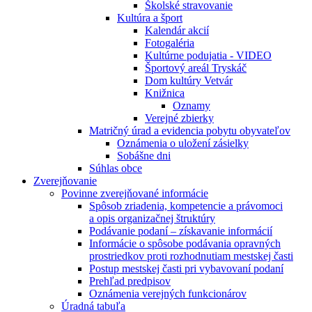
Školské stravovanie
Kultúra a šport
Kalendár akcií
Fotogaléria
Kultúrne podujatia - VIDEO
Športový areál Tryskáč
Dom kultúry Vetvár
Knižnica
Oznamy
Verejné zbierky
Matričný úrad a evidencia pobytu obyvateľov
Oznámenia o uložení zásielky
Sobášne dni
Súhlas obce
Zverejňovanie
Povinne zverejňované informácie
Spôsob zriadenia, kompetencie a právomoci
a opis organizačnej štruktúry
Podávanie podaní – získavanie informácií
Informácie o spôsobe podávania opravných
prostriedkov proti rozhodnutiam mestskej časti
Postup mestskej časti pri vybavovaní podaní
Prehľad predpisov
Oznámenia verejných funkcionárov
Úradná tabuľa