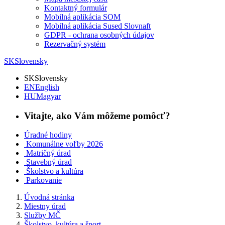
Kontaktný formulár
Mobilná aplikácia SOM
Mobilná aplikácia Sused Slovnaft
GDPR - ochrana osobných údajov
Rezervačný systém
SK
Slovensky
SK
Slovensky
EN
English
HU
Magyar
Vitajte, ako Vám môžeme pomôcť?
Úradné hodiny
Komunálne voľby 2026
Matričný úrad
Stavebný úrad
Školstvo a kultúra
Parkovanie
Úvodná stránka
Miestny úrad
Služby MČ
Školstvo, kultúra a šport