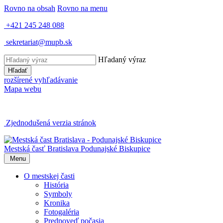
Rovno na obsah
Rovno na menu
+421 245 248 088
sekretariat@mupb.sk
Hľadaný výraz
Hľadať
rozšírené vyhľadávanie
Mapa webu
Zjednodušená verzia stránok
Mestská časť Bratislava
Podunajské Biskupice
Menu
O mestskej časti
História
Symboly
Kronika
Fotogaléria
Predpoveď počasia