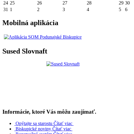
24
25
26
27
28
29
30
31
1
2
3
4
5
6
Mobilná aplikácia
Sused Slovnaft
Informácie, ktoré Vás môžu zaujímať.
Opýtajte sa starostu
Čítať viac
Biskupické noviny
Čítať viac