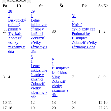
August
2026
Po
Ut
St
Št
Pia
So
Ne
28
29
1
1
31
Biskupický
Letné
1
rodinný
inkluzívne
Nočné
piknik v
čítanie v
cyklojazdy cez
27
30
1
2
Tryskáči
knižnici
Podunajské
Zobraziť
Zobraziť
Biskupice
všetky
všetky
Zobraziť všetky
záznamy z
záznamy z
záznamy z dňa
dňa
dňa
5
6
1
1
Letné
Biskupické
inkluzívne
letné kino -
čítanie v
3
4
Vlny
7
8
9
knižnici
Zobraziť
Zobraziť
všetky
všetky
záznamy z
záznamy z
dňa
dňa
10
11
12
13
14
15
16
17
18
19
20
21
22
23