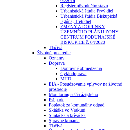
01⁄2014
Register pôvodného stavu
Urbanistická štúdia Prvý diel
Urbanistická štúdia Biskupická
lagúna, Tretí diel
ZMENY A DOPLNKY
ÚZEMNÉHO PLÁNU ZÓNY
CENTRUM PODUNAJSKÉ
BISKUPICE č. 04⁄2020
Tlačivá
Životné prostredie
Oznamy
Doprava
Dopravné obmedzenia
Cyklodoprava
MHD
EIA - Posudzovanie vplyvov na životné
prostredie
Monitoring sršňa ázijského
Psí park
Poplatok za komunálny odpad
Skládka vo Vrakuni
Slintačka a krívačka
Správne konania
Tlačivá