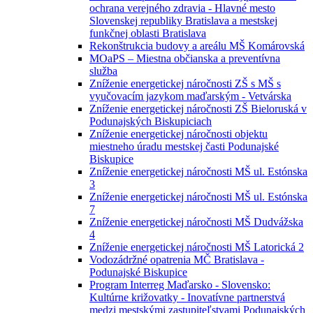
ochrana verejného zdravia - Hlavné mesto
Slovenskej republiky Bratislava a mestskej
funkčnej oblasti Bratislava
Rekonštrukcia budovy a areálu MŠ Komárovská
MOaPS – Miestna občianska a preventívna
služba
Zníženie energetickej náročnosti ZŠ s MŠ s
vyučovacím jazykom maďarským - Vetvárska
Zníženie energetickej náročnosti ZŠ Bieloruská v
Podunajských Biskupiciach
Zníženie energetickej náročnosti objektu
miestneho úradu mestskej časti Podunajské
Biskupice
Zníženie energetickej náročnosti MŠ ul. Estónska
3
Zníženie energetickej náročnosti MŠ ul. Estónska
7
Zníženie energetickej náročnosti MŠ Dudvážska
4
Zníženie energetickej náročnosti MŠ Latorická 2
Vodozádržné opatrenia MČ Bratislava -
Podunajské Biskupice
Program Interreg Maďarsko - Slovensko:
Kultúrne križovatky - Inovatívne partnerstvá
medzi mestskými zastupiteľstvami Podunajských