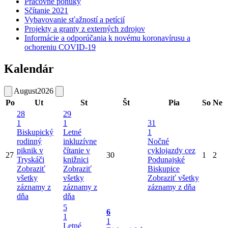
Pracovné ponuky
Sčítanie 2021
Vybavovanie sťažností a petícií
Projekty a granty z externých zdrojov
Informácie a odporúčania k novému koronavírusu a
ochoreniu COVID-19
Kalendár
August
2026
Po
Ut
St
Št
Pia
So
Ne
28
29
1
1
31
Biskupický
Letné
1
rodinný
inkluzívne
Nočné
piknik v
čítanie v
cyklojazdy cez
27
30
1
2
Tryskáči
knižnici
Podunajské
Zobraziť
Zobraziť
Biskupice
všetky
všetky
Zobraziť všetky
záznamy z
záznamy z
záznamy z dňa
dňa
dňa
5
6
1
1
Letné