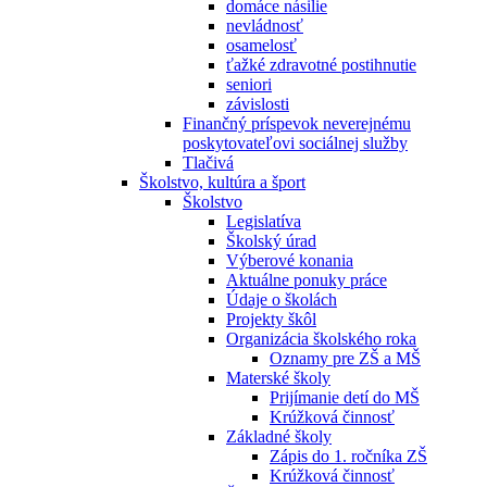
domáce násilie
nevládnosť
osamelosť
ťažké zdravotné postihnutie
seniori
závislosti
Finančný príspevok neverejnému
poskytovateľovi sociálnej služby
Tlačivá
Školstvo, kultúra a šport
Školstvo
Legislatíva
Školský úrad
Výberové konania
Aktuálne ponuky práce
Údaje o školách
Projekty škôl
Organizácia školského roka
Oznamy pre ZŠ a MŠ
Materské školy
Prijímanie detí do MŠ
Krúžková činnosť
Základné školy
Zápis do 1. ročníka ZŠ
Krúžková činnosť