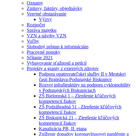
Oznamy
Zmluvy, faktúry, objednávky
Verejné obstarávanie
Výzvy
Rozpočet
Správa majetku
VZN a návrhy VZN
Voľby
Slobodný prístup k informáciám
Pracovné ponuky
Sčítanie 2021
Vybavovanie sťažností a petícií
Projekty a granty z externých zdrojov
Podpora opatrovateľskej služby II v Mestskej
časti Bratislava-Podunajské Biskupice
Rozvoj infraštruktúry na podporu cyklomobility
v Podunajských Biskupiciach
ZŠ Bieloruská 1 – Zlepšenie kľúčových
kompetencií žiakov
ZŠ Podzáhradná 51 - Zlepšenie kľúčových
kompetencií žiakov
ZŠ Biskupická 21 – Zlepšenie kľúčových
kompetencií žiakov
Kanalizácia PB, II. etapa
Zníženie dopadov koronavírusovej pandémie a