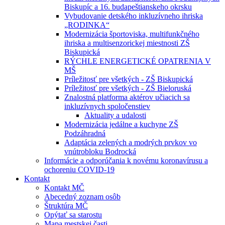
Biskupíc a 16. budapeštianskeho okrsku
Vybudovanie detského inkluzívneho ihriska
„RODINKA“
Modernizácia športoviska, multifunkčného
ihriska a multisenzorickej miestnosti ZŠ
Biskupická
RÝCHLE ENERGETICKÉ OPATRENIA V
MŠ
Príležitosť pre všetkých - ZŠ Biskupická
Príležitosť pre všetkých - ZŠ Bieloruská
Znalostná platforma aktérov učiacich sa
inkluzívnych spoločenstiev
Aktuality a udalosti
Modernizácia jedálne a kuchyne ZŠ
Podzáhradná
Adaptácia zelených a modrých prvkov vo
vnútrobloku Bodrocká
Informácie a odporúčania k novému koronavírusu a
ochoreniu COVID-19
Kontakt
Kontakt MČ
Abecedný zoznam osôb
Štruktúra MČ
Opýtať sa starostu
Mapa mestskej časti