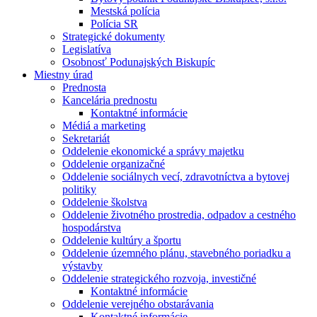
Mestská polícia
Polícia SR
Strategické dokumenty
Legislatíva
Osobnosť Podunajských Biskupíc
Miestny úrad
Prednosta
Kancelária prednostu
Kontaktné informácie
Médiá a marketing
Sekretariát
Oddelenie ekonomické a správy majetku
Oddelenie organizačné
Oddelenie sociálnych vecí, zdravotníctva a bytovej
politiky
Oddelenie školstva
Oddelenie životného prostredia, odpadov a cestného
hospodárstva
Oddelenie kultúry a športu
Oddelenie územného plánu, stavebného poriadku a
výstavby
Oddelenie strategického rozvoja, investičné
Kontaktné informácie
Oddelenie verejného obstarávania
Kontaktné informácie