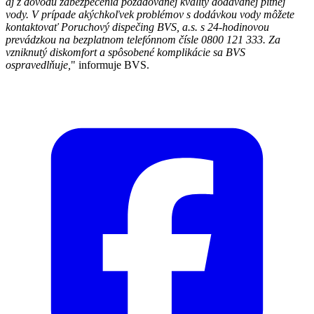
aj z dôvodu zabezpečenia požadovanej kvality dodávanej pitnej
vody. V prípade akýchkoľvek problémov s dodávkou vody môžete
kontaktovať Poruchový dispečing BVS, a.s. s 24-hodinovou
prevádzkou na bezplatnom telefónnom čísle 0800 121 333. Za
vzniknutý diskomfort a spôsobené komplikácie sa BVS
ospravedlňuje,
" informuje BVS.