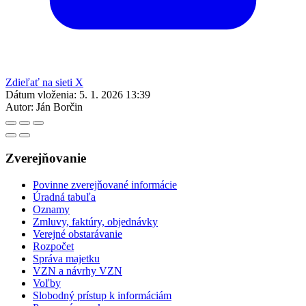
Zdieľať na sieti X
Dátum vloženia:
5. 1. 2026 13:39
Autor:
Ján Borčin
Zverejňovanie
Povinne zverejňované informácie
Úradná tabuľa
Oznamy
Zmluvy, faktúry, objednávky
Verejné obstarávanie
Rozpočet
Správa majetku
VZN a návrhy VZN
Voľby
Slobodný prístup k informáciám