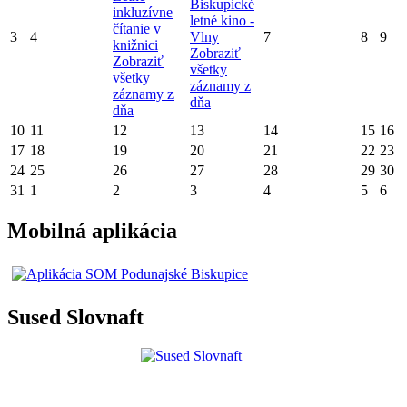
Biskupické
inkluzívne
letné kino -
čítanie v
3
4
Vlny
7
8
9
knižnici
Zobraziť
Zobraziť
všetky
všetky
záznamy z
záznamy z
dňa
dňa
10
11
12
13
14
15
16
17
18
19
20
21
22
23
24
25
26
27
28
29
30
31
1
2
3
4
5
6
Mobilná aplikácia
Sused Slovnaft