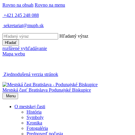
Rovno na obsah
Rovno na menu
+421 245 248 088
sekretariat@mupb.sk
Hľadaný výraz
Hľadať
rozšírené vyhľadávanie
Mapa webu
Zjednodušená verzia stránok
Mestská časť Bratislava
Podunajské Biskupice
Menu
O mestskej časti
História
Symboly
Kronika
Fotogaléria
Predpoveď počasia