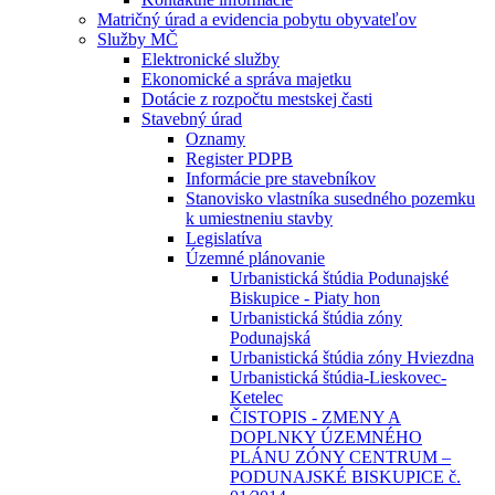
Matričný úrad a evidencia pobytu obyvateľov
Služby MČ
Elektronické služby
Ekonomické a správa majetku
Dotácie z rozpočtu mestskej časti
Stavebný úrad
Oznamy
Register PDPB
Informácie pre stavebníkov
Stanovisko vlastníka susedného pozemku
k umiestneniu stavby
Legislatíva
Územné plánovanie
Urbanistická štúdia Podunajské
Biskupice - Piaty hon
Urbanistická štúdia zóny
Podunajská
Urbanistická štúdia zóny Hviezdna
Urbanistická štúdia-Lieskovec-
Ketelec
ČISTOPIS - ZMENY A
DOPLNKY ÚZEMNÉHO
PLÁNU ZÓNY CENTRUM –
PODUNAJSKÉ BISKUPICE č.