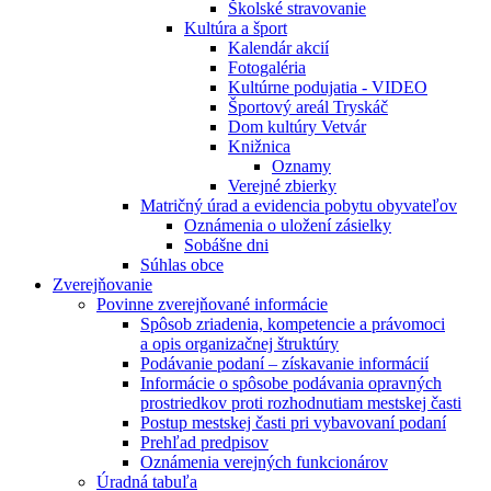
Školské stravovanie
Kultúra a šport
Kalendár akcií
Fotogaléria
Kultúrne podujatia - VIDEO
Športový areál Tryskáč
Dom kultúry Vetvár
Knižnica
Oznamy
Verejné zbierky
Matričný úrad a evidencia pobytu obyvateľov
Oznámenia o uložení zásielky
Sobášne dni
Súhlas obce
Zverejňovanie
Povinne zverejňované informácie
Spôsob zriadenia, kompetencie a právomoci
a opis organizačnej štruktúry
Podávanie podaní – získavanie informácií
Informácie o spôsobe podávania opravných
prostriedkov proti rozhodnutiam mestskej časti
Postup mestskej časti pri vybavovaní podaní
Prehľad predpisov
Oznámenia verejných funkcionárov
Úradná tabuľa