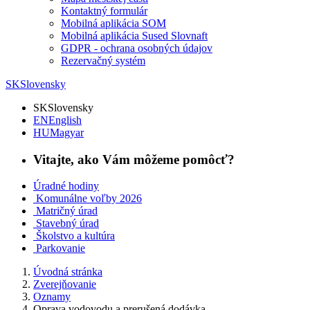
Kontaktný formulár
Mobilná aplikácia SOM
Mobilná aplikácia Sused Slovnaft
GDPR - ochrana osobných údajov
Rezervačný systém
SK
Slovensky
SK
Slovensky
EN
English
HU
Magyar
Vitajte, ako Vám môžeme pomôcť?
Úradné hodiny
Komunálne voľby 2026
Matričný úrad
Stavebný úrad
Školstvo a kultúra
Parkovanie
Úvodná stránka
Zverejňovanie
Oznamy
Oprava vodovodu a prerušená dodávka...