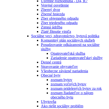
Územné rozhodnutia - D4, R7
Verejné osvetlenie
Zberný dvor
Zberné hniezda
Zber objemného odpadu
Zber triedeného odpadu
Zimná údržba
Zlaté žltnutie viniča
Sociálne veci, zdravotníctvo, bytová politika
Komunitný plán sociálnych služieb
Posudzovanie odkázanosti na sociálne
služby
Opatrovateľská služba
Zariadenie opatrovateľskej služby
Denné centrá
Stravovanie obyvateľov
Všeobecne záväzné nariadenia
Obecné byty
zoznam bytov
zoznam voľných bytov
zoznam pridelených bytov za rok
zoznam žiadateľov o nájom
obecného bytu
Ubytovňa
Ako riešit sociálny problém