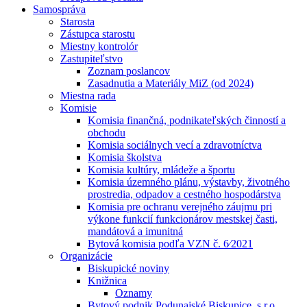
Samospráva
Starosta
Zástupca starostu
Miestny kontrolór
Zastupiteľstvo
Zoznam poslancov
Zasadnutia a Materiály MiZ (od 2024)
Miestna rada
Komisie
Komisia finančná, podnikateľských činností a
obchodu
Komisia sociálnych vecí a zdravotníctva
Komisia školstva
Komisia kultúry, mládeže a športu
Komisia územného plánu, výstavby, životného
prostredia, odpadov a cestného hospodárstva
Komisia pre ochranu verejného záujmu pri
výkone funkcií funkcionárov mestskej časti,
mandátová a imunitná
Bytová komisia podľa VZN č. 6⁄2021
Organizácie
Biskupické noviny
Knižnica
Oznamy
Bytový podnik Podunajské Biskupice, s.r.o.