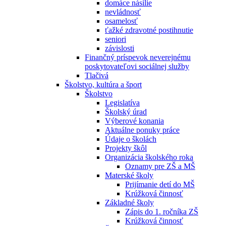
domáce násilie
nevládnosť
osamelosť
ťažké zdravotné postihnutie
seniori
závislosti
Finančný príspevok neverejnému
poskytovateľovi sociálnej služby
Tlačivá
Školstvo, kultúra a šport
Školstvo
Legislatíva
Školský úrad
Výberové konania
Aktuálne ponuky práce
Údaje o školách
Projekty škôl
Organizácia školského roka
Oznamy pre ZŠ a MŠ
Materské školy
Prijímanie detí do MŠ
Krúžková činnosť
Základné školy
Zápis do 1. ročníka ZŠ
Krúžková činnosť