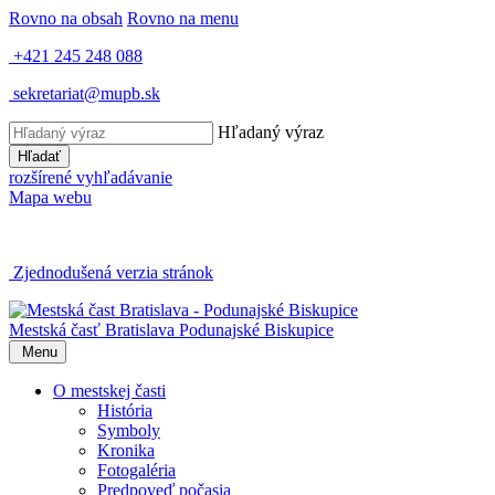
Rovno na obsah
Rovno na menu
+421 245 248 088
sekretariat@mupb.sk
Hľadaný výraz
Hľadať
rozšírené vyhľadávanie
Mapa webu
Zjednodušená verzia stránok
Mestská časť Bratislava
Podunajské Biskupice
Menu
O mestskej časti
História
Symboly
Kronika
Fotogaléria
Predpoveď počasia