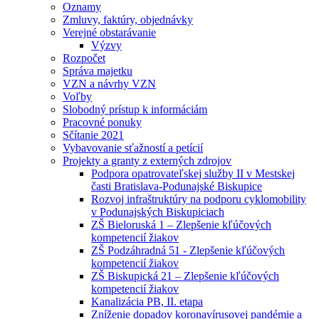
Oznamy
Zmluvy, faktúry, objednávky
Verejné obstarávanie
Výzvy
Rozpočet
Správa majetku
VZN a návrhy VZN
Voľby
Slobodný prístup k informáciám
Pracovné ponuky
Sčítanie 2021
Vybavovanie sťažností a petícií
Projekty a granty z externých zdrojov
Podpora opatrovateľskej služby II v Mestskej
časti Bratislava-Podunajské Biskupice
Rozvoj infraštruktúry na podporu cyklomobility
v Podunajských Biskupiciach
ZŠ Bieloruská 1 – Zlepšenie kľúčových
kompetencií žiakov
ZŠ Podzáhradná 51 - Zlepšenie kľúčových
kompetencií žiakov
ZŠ Biskupická 21 – Zlepšenie kľúčových
kompetencií žiakov
Kanalizácia PB, II. etapa
Zníženie dopadov koronavírusovej pandémie a