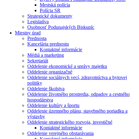
Mestská polícia
Polícia SR
Strategické dokumenty
Legislatíva
Osobnosť Podunajských Biskupíc
Miestny úrad
Prednosta
Kancelária prednostu
Kontaktné informácie
Médiá a marketing
Sekretariát
Oddelenie ekonomické a správy majetku
Oddelenie organizačné
Oddelenie sociálnych vecí, zdravotníctva a bytovej
politiky
Oddelenie školstva
Oddelenie životného prostredia, odpadov a cestného
hospodárstva
Oddelenie kultúry a športu
Oddelenie územného plánu, stavebného poriadku a
výstavby
Oddelenie strategického rozvoja, investičné
Kontaktné informácie
Oddelenie verejného obstarávania
Kontaktné informácie