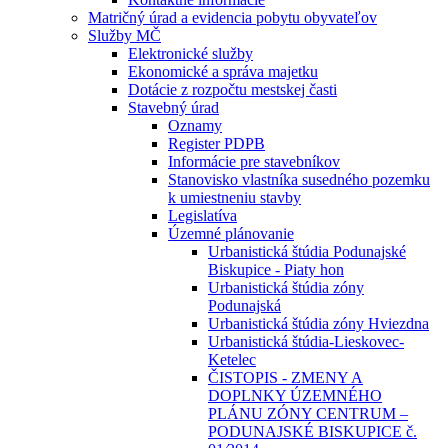
Matričný úrad a evidencia pobytu obyvateľov
Služby MČ
Elektronické služby
Ekonomické a správa majetku
Dotácie z rozpočtu mestskej časti
Stavebný úrad
Oznamy
Register PDPB
Informácie pre stavebníkov
Stanovisko vlastníka susedného pozemku
k umiestneniu stavby
Legislatíva
Územné plánovanie
Urbanistická štúdia Podunajské
Biskupice - Piaty hon
Urbanistická štúdia zóny
Podunajská
Urbanistická štúdia zóny Hviezdna
Urbanistická štúdia-Lieskovec-
Ketelec
ČISTOPIS - ZMENY A
DOPLNKY ÚZEMNÉHO
PLÁNU ZÓNY CENTRUM –
PODUNAJSKÉ BISKUPICE č.