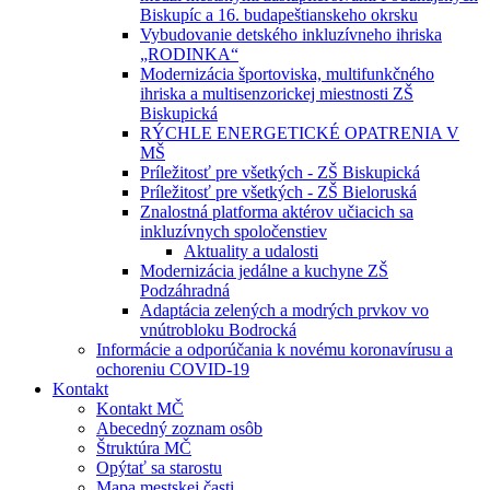
Biskupíc a 16. budapeštianskeho okrsku
Vybudovanie detského inkluzívneho ihriska
„RODINKA“
Modernizácia športoviska, multifunkčného
ihriska a multisenzorickej miestnosti ZŠ
Biskupická
RÝCHLE ENERGETICKÉ OPATRENIA V
MŠ
Príležitosť pre všetkých - ZŠ Biskupická
Príležitosť pre všetkých - ZŠ Bieloruská
Znalostná platforma aktérov učiacich sa
inkluzívnych spoločenstiev
Aktuality a udalosti
Modernizácia jedálne a kuchyne ZŠ
Podzáhradná
Adaptácia zelených a modrých prvkov vo
vnútrobloku Bodrocká
Informácie a odporúčania k novému koronavírusu a
ochoreniu COVID-19
Kontakt
Kontakt MČ
Abecedný zoznam osôb
Štruktúra MČ
Opýtať sa starostu
Mapa mestskej časti