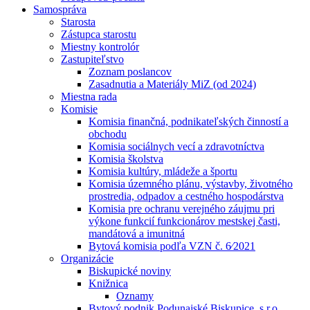
Samospráva
Starosta
Zástupca starostu
Miestny kontrolór
Zastupiteľstvo
Zoznam poslancov
Zasadnutia a Materiály MiZ (od 2024)
Miestna rada
Komisie
Komisia finančná, podnikateľských činností a
obchodu
Komisia sociálnych vecí a zdravotníctva
Komisia školstva
Komisia kultúry, mládeže a športu
Komisia územného plánu, výstavby, životného
prostredia, odpadov a cestného hospodárstva
Komisia pre ochranu verejného záujmu pri
výkone funkcií funkcionárov mestskej časti,
mandátová a imunitná
Bytová komisia podľa VZN č. 6⁄2021
Organizácie
Biskupické noviny
Knižnica
Oznamy
Bytový podnik Podunajské Biskupice, s.r.o.