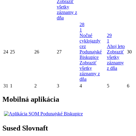
Zobraziť
všetky
záznamy z
dňa
28
1
Nočné
29
cyklojazdy
1
cez
Ahoj leto
24
25
26
27
Podunajské
Zobraziť
30
Biskupice
všetky
Zobraziť
záznamy
všetky
z dňa
záznamy z
dňa
31
1
2
3
4
5
6
Mobilná aplikácia
Sused Slovnaft