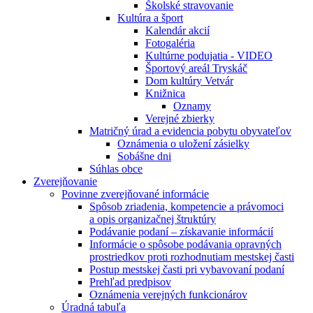
Školské stravovanie
Kultúra a šport
Kalendár akcií
Fotogaléria
Kultúrne podujatia - VIDEO
Športový areál Tryskáč
Dom kultúry Vetvár
Knižnica
Oznamy
Verejné zbierky
Matričný úrad a evidencia pobytu obyvateľov
Oznámenia o uložení zásielky
Sobášne dni
Súhlas obce
Zverejňovanie
Povinne zverejňované informácie
Spôsob zriadenia, kompetencie a právomoci
a opis organizačnej štruktúry
Podávanie podaní – získavanie informácií
Informácie o spôsobe podávania opravných
prostriedkov proti rozhodnutiam mestskej časti
Postup mestskej časti pri vybavovaní podaní
Prehľad predpisov
Oznámenia verejných funkcionárov
Úradná tabuľa