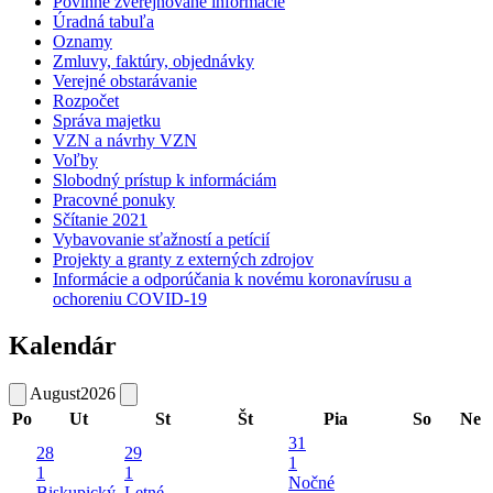
Povinne zverejňované informácie
Úradná tabuľa
Oznamy
Zmluvy, faktúry, objednávky
Verejné obstarávanie
Rozpočet
Správa majetku
VZN a návrhy VZN
Voľby
Slobodný prístup k informáciám
Pracovné ponuky
Sčítanie 2021
Vybavovanie sťažností a petícií
Projekty a granty z externých zdrojov
Informácie a odporúčania k novému koronavírusu a
ochoreniu COVID-19
Kalendár
August
2026
Po
Ut
St
Št
Pia
So
Ne
31
28
29
1
1
1
Nočné
Biskupický
Letné