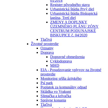
01⁄2014
Register pôvodného stavu
Urbanistická štúdia Prvý diel
Urbanistická štúdia Biskupická
lagúna, Tretí diel
ZMENY A DOPLNKY
ÚZEMNÉHO PLÁNU ZÓNY
CENTRUM PODUNAJSKÉ
BISKUPICE č. 04⁄2020
Tlačivá
Životné prostredie
Oznamy
Doprava
Dopravné obmedzenia
Cyklodoprava
MHD
EIA - Posudzovanie vplyvov na životné
prostredie
Monitoring sršňa ázijského
Psí park
Poplatok za komunálny odpad
Skládka vo Vrakuni
Slintačka a krívačka
Správne konania
Tlačivá