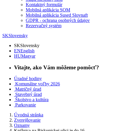
Kontaktný formulár
Mobilná aplikácia SOM
Mobilná aplikácia Sused Slovnaft
GDPR - ochrana osobných údajov
Rezervačný systém
SK
Slovensky
SK
Slovensky
EN
English
HU
Magyar
Vitajte, ako Vám môžeme pomôcť?
Úradné hodiny
Komunálne voľby 2026
Matričný úrad
Stavebný úrad
Školstvo a kultúra
Parkovanie
Úvodná stránka
Zverejňovanie
Oznamy
Knižnica na Biskupickej ulici je do 16....