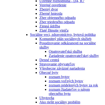
Územné rozhodnutia - D4, R7
Verejné osvetlenie
Zberný dvor
Zberné hniezda
Zber objemného odpadu
Zber triedeného odpadu
Zimná údržba
Zlaté žltnutie viniča
Sociálne veci, zdravotníctvo, bytová politika
Komunitný plán sociálnych služieb
Posudzovanie odkázanosti na sociálne
služby
Opatrovateľská služba
Zariadenie opatrovateľskej služby
Denné centrá
Stravovanie obyvateľov
Všeobecne záväzné nariadenia
Obecné byty
zoznam bytov
zoznam voľných bytov
zoznam pridelených bytov za rok
zoznam žiadateľov o nájom
obecného bytu
Ubytovňa
Ako riešit sociálny problém