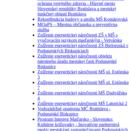
ochrana verejného zdravia - Hlavné mesto
Slovenskej republiky Bratislava a mestskej
funkčnej oblasti Bratislava
Rekonštrukcia budovy a areálu MŠ Komárovská
MOaPS – Miestna občianska a preventívna
služba
Zníženie energetickej náročnosti ZŠ s MŠ s
vyučovacím jazykom maďarským - Vetvárska
Zníženie energetickej náročnosti ZŠ Bieloruská v
Podunajských Biskupiciach
Zníženie energetickej náročnosti objektu
miestneho úradu mestskej časti Podunajské
Biskupice
Zníženie energetickej náročnosti MŠ ul. Estónska
3
Zníženie energetickej náročnosti MŠ ul. Estónska
7
Zníženie energetickej náročnosti MŠ Dudvážska
4
Zníženie energetickej náročnosti MŠ Latorická 2
Vodozádržné opatrenia MČ Bratislava -
Podunajské Biskupice
Program Interreg Maďarsko - Slovensko:
Kultúrne križovatky - Inovatívne partnerstvá
medzi mestskými zastupiteľstvami Podunajských