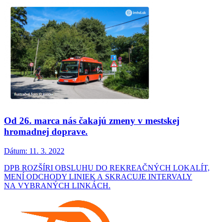
Od 26. marca nás čakajú zmeny v mestskej
hromadnej doprave.
Dátum:
11. 3. 2022
DPB ROZŠÍRI OBSLUHU DO REKREAČNÝCH LOKALÍT,
MENÍ ODCHODY LINIEK A SKRACUJE INTERVALY
NA VYBRANÝCH LINKÁCH.