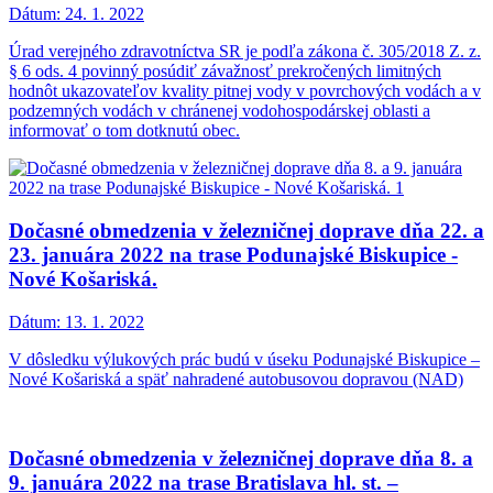
Dátum:
24. 1. 2022
Úrad verejného zdravotníctva SR je podľa zákona č. 305/2018 Z. z.
§ 6 ods. 4 povinný posúdiť závažnosť prekročených limitných
hodnôt ukazovateľov kvality pitnej vody v povrchových vodách a v
podzemných vodách v chránenej vodohospodárskej oblasti a
informovať o tom dotknutú obec.
Dočasné obmedzenia v železničnej doprave dňa 22. a
23. januára 2022 na trase Podunajské Biskupice -
Nové Košariská.
Dátum:
13. 1. 2022
V dôsledku výlukových prác budú v úseku Podunajské Biskupice –
Nové Košariská a späť nahradené autobusovou dopravou (NAD)
Dočasné obmedzenia v železničnej doprave dňa 8. a
9. januára 2022 na trase Bratislava hl. st. –