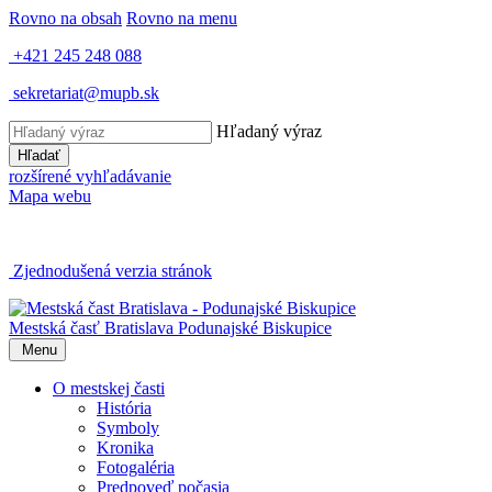
Rovno na obsah
Rovno na menu
+421 245 248 088
sekretariat@mupb.sk
Hľadaný výraz
Hľadať
rozšírené vyhľadávanie
Mapa webu
Zjednodušená verzia stránok
Mestská časť Bratislava
Podunajské Biskupice
Menu
O mestskej časti
História
Symboly
Kronika
Fotogaléria
Predpoveď počasia