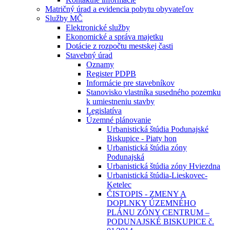
Matričný úrad a evidencia pobytu obyvateľov
Služby MČ
Elektronické služby
Ekonomické a správa majetku
Dotácie z rozpočtu mestskej časti
Stavebný úrad
Oznamy
Register PDPB
Informácie pre stavebníkov
Stanovisko vlastníka susedného pozemku
k umiestneniu stavby
Legislatíva
Územné plánovanie
Urbanistická štúdia Podunajské
Biskupice - Piaty hon
Urbanistická štúdia zóny
Podunajská
Urbanistická štúdia zóny Hviezdna
Urbanistická štúdia-Lieskovec-
Ketelec
ČISTOPIS - ZMENY A
DOPLNKY ÚZEMNÉHO
PLÁNU ZÓNY CENTRUM –
PODUNAJSKÉ BISKUPICE č.