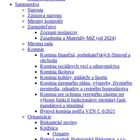
Samospráva
Starosta
Zástupca starostu
Miestny kontrolór
Zastupiteľstvo
Zoznam poslancov
Zasadnutia a Materiály MiZ (od 2024)
Miestna rada
Komisie
Komisia finančná, podnikateľských činností a
obchodu
Komisia sociálnych vecí a zdravotníctva
Komisia školstva
Komisia kultúry, mládeže a športu
Komisia územného plánu, výstavby, životného
prostredia, odpadov a cestného hospodárstva
Komisia pre ochranu verejného záujmu pri
výkone funkcií funkcionárov mestskej časti,
mandátová a imunitná
Bytová komisia podľa VZN č. 6⁄2021
Organizácie
Biskupické noviny
Knižnica
Oznamy
Bytový podnik Podunajské Biskupice, s.r.o.