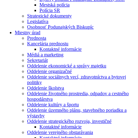
Mestská polícia
Polícia SR
Strategické dokumenty
Legislatíva
Osobnosť Podunajských Biskupíc
Miestny úrad
Prednosta
Kancelária prednostu
Kontaktné informácie
Médiá a marketing
Sekretariát
Oddelenie ekonomické a správy majetku
Oddelenie organizačné
Oddelenie sociálnych vecí, zdravotníctva a bytovej
politiky
Oddelenie školstva
Oddelenie životného prostredia, odpadov a cestného
hospodárstva
Oddelenie kultúry a športu
Oddelenie územného plánu, stavebného poriadku a
výstavby
Oddelenie strategického rozvoja, investičné
Kontaktné informácie
Oddelenie verejného obstarávania
Kontaktné informácie