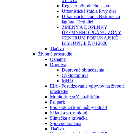
01⁄2014
Register pôvodného stavu
Urbanistická štúdia Prvý diel
Urbanistická štúdia Biskupická
lagúna, Tretí diel
ZMENY A DOPLNKY
ÚZEMNÉHO PLÁNU ZÓNY
CENTRUM PODUNAJSKÉ
BISKUPICE č. 04⁄2020
Tlačivá
Životné prostredie
Oznamy
Doprava
Dopravné obmedzenia
Cyklodoprava
MHD
EIA - Posudzovanie vplyvov na životné
prostredie
Monitoring sršňa ázijského
Psí park
Poplatok za komunálny odpad
Skládka vo Vrakuni
Slintačka a krívačka
Správne konania
Tlačivá