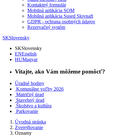
Kontaktný formulár
Mobilná aplikácia SOM
Mobilná aplikácia Sused Slovnaft
GDPR - ochrana osobných údajov
Rezervačný systém
SK
Slovensky
SK
Slovensky
EN
English
HU
Magyar
Vitajte, ako Vám môžeme pomôcť?
Úradné hodiny
Komunálne voľby 2026
Matričný úrad
Stavebný úrad
Školstvo a kultúra
Parkovanie
Úvodná stránka
Zverejňovanie
Oznamy