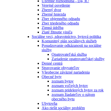
Územné rozhodnutia - D4, R7
Verejné osvetlenie
Zberný dvor
Zberné hniezda
Zber objemného odpadu
Zber triedeného odpadu
Zimná údržba
Zlaté žltnutie viniča
Sociálne veci, zdravotníctvo, bytová politika
Komunitný plán sociálnych služieb
Posudzovanie odkázanosti na sociálne
služby
Opatrovateľská služba
Zariadenie opatrovateľskej služby
Denné centrá
Stravovanie obyvateľov
Všeobecne záväzné nariadenia
Obecné byty
zoznam bytov
zoznam voľných bytov
zoznam pridelených bytov za rok
zoznam žiadateľov o nájom
obecného bytu
Ubytovňa
Ako riešit sociálny problém