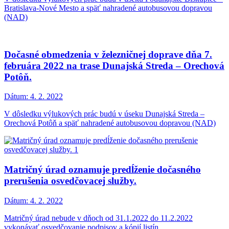
Bratislava-Nové Mesto a späť nahradené autobusovou dopravou
(NAD)
Dočasné obmedzenia v železničnej doprave dňa 7.
februára 2022 na trase Dunajská Streda – Orechová
Potôň.
Dátum:
4. 2. 2022
V dôsledku výlukových prác budú v úseku Dunajská Streda –
Orechová Potôň a späť nahradené autobusovou dopravou (NAD)
Matričný úrad oznamuje predĺženie dočasného
prerušenia osvedčovacej služby.
Dátum:
4. 2. 2022
Matričný úrad nebude v dňoch od 31.1.2022 do 11.2.2022
vykonávať osvedčovanie podpisov a kópií listín.