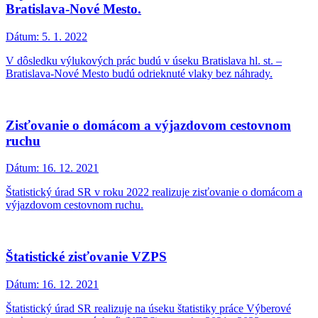
Bratislava-Nové Mesto.
Dátum:
5. 1. 2022
V dôsledku výlukových prác budú v úseku Bratislava hl. st. –
Bratislava-Nové Mesto budú odrieknuté vlaky bez náhrady.
Zisťovanie o domácom a výjazdovom cestovnom
ruchu
Dátum:
16. 12. 2021
Štatistický úrad SR v roku 2022 realizuje zisťovanie o domácom a
výjazdovom cestovnom ruchu.
Štatistické zisťovanie VZPS
Dátum:
16. 12. 2021
Štatistický úrad SR realizuje na úseku štatistiky práce Výberové