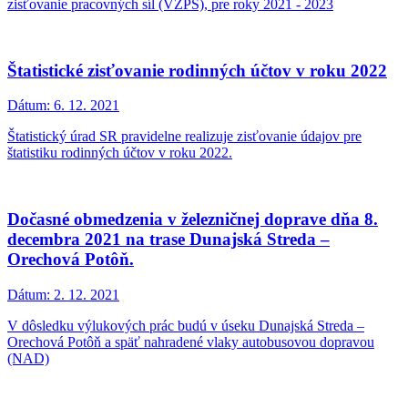
zisťovanie pracovných síl (VZPS), pre roky 2021 - 2023
Štatistické zisťovanie rodinných účtov v roku 2022
Dátum:
6. 12. 2021
Štatistický úrad SR pravidelne realizuje zisťovanie údajov pre
štatistiku rodinných účtov v roku 2022.
Dočasné obmedzenia v železničnej doprave dňa 8.
decembra 2021 na trase Dunajská Streda –
Orechová Potôň.
Dátum:
2. 12. 2021
V dôsledku výlukových prác budú v úseku Dunajská Streda –
Orechová Potôň a späť nahradené vlaky autobusovou dopravou
(NAD)