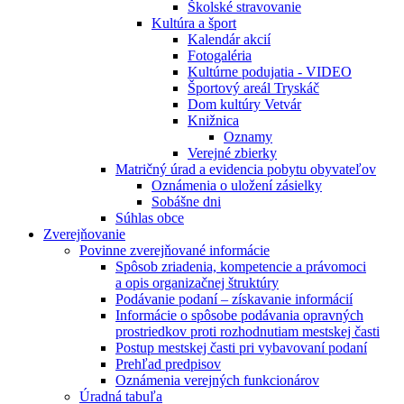
Školské stravovanie
Kultúra a šport
Kalendár akcií
Fotogaléria
Kultúrne podujatia - VIDEO
Športový areál Tryskáč
Dom kultúry Vetvár
Knižnica
Oznamy
Verejné zbierky
Matričný úrad a evidencia pobytu obyvateľov
Oznámenia o uložení zásielky
Sobášne dni
Súhlas obce
Zverejňovanie
Povinne zverejňované informácie
Spôsob zriadenia, kompetencie a právomoci
a opis organizačnej štruktúry
Podávanie podaní – získavanie informácií
Informácie o spôsobe podávania opravných
prostriedkov proti rozhodnutiam mestskej časti
Postup mestskej časti pri vybavovaní podaní
Prehľad predpisov
Oznámenia verejných funkcionárov
Úradná tabuľa