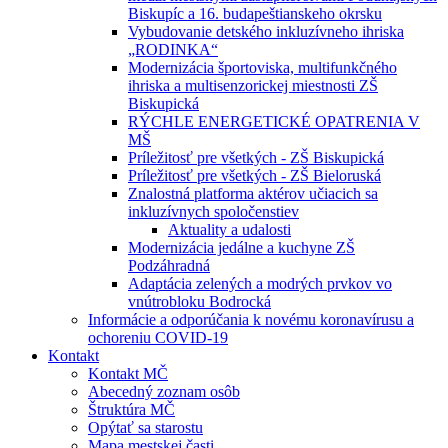
Biskupíc a 16. budapeštianskeho okrsku
Vybudovanie detského inkluzívneho ihriska
„RODINKA“
Modernizácia športoviska, multifunkčného
ihriska a multisenzorickej miestnosti ZŠ
Biskupická
RÝCHLE ENERGETICKÉ OPATRENIA V
MŠ
Príležitosť pre všetkých - ZŠ Biskupická
Príležitosť pre všetkých - ZŠ Bieloruská
Znalostná platforma aktérov učiacich sa
inkluzívnych spoločenstiev
Aktuality a udalosti
Modernizácia jedálne a kuchyne ZŠ
Podzáhradná
Adaptácia zelených a modrých prvkov vo
vnútrobloku Bodrocká
Informácie a odporúčania k novému koronavírusu a
ochoreniu COVID-19
Kontakt
Kontakt MČ
Abecedný zoznam osôb
Štruktúra MČ
Opýtať sa starostu
Mapa mestskej časti