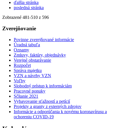
ďalšia stránka
posledná stránka
Zobrazené
481
-
510
z 596
Zverejňovanie
Povinne zverejňované informácie
Úradná tabuľa
Oznamy
Zmluvy, faktúry, objednávky
Verejné obstarávanie
Rozpočet
Správa majetku
VZN a návrhy VZN
Voľby
Slobodný prístup k informáciám
Pracovné ponuky
Sčítanie 2021
Vybavovanie sťažností a petícií
Projekty a granty z externých zdrojov
Informácie a odporúčania k novému koronavírusu a
ochoreniu COVID-19