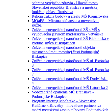
ochrana verejného zdravia - Hlavné mesto
Slovenskej republiky Bratislava a mestskej
funkčnej oblasti Bratislava
Rekonštrukcia budovy a areálu MŠ Komárovská
MOaPS – Miestna občianska a preventívna
služba
Zníženie energetickej náročnosti ZŠ s MŠ s
vyučovacím jazykom maďarským - Vetvárska
Zníženie energetickej náročnosti ZŠ Bieloruská v
Podunajských Biskupiciach
Zníženie energetickej náročnosti objektu
miestneho úradu mestskej časti Podunajské
Biskupice
Zníženie energetickej náročnosti MŠ ul. Estónska
3
Zníženie energetickej náročnosti MŠ ul. Estónska
7
Zníženie energetickej náročnosti MŠ Dudvážska
4
Zníženie energetickej náročnosti MŠ Latorická 2
Vodozádržné opatrenia MČ Bratislava -
Podunajské Biskupice
Program Interreg Maďarsko - Slovensko:
Kultúrne križovatky - Inovatívne partnerstvá
medzi mestskými zastupiteľstvami Podunajských