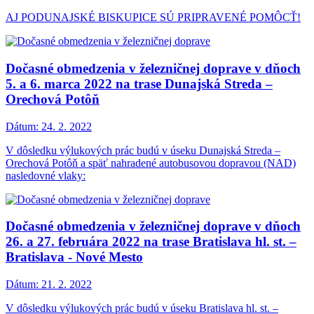
AJ PODUNAJSKÉ BISKUPICE SÚ PRIPRAVENÉ POMÔCŤ!
Dočasné obmedzenia v železničnej doprave v dňoch
5. a 6. marca 2022 na trase Dunajská Streda –
Orechová Potôň
Dátum:
24. 2. 2022
V dôsledku výlukových prác budú v úseku Dunajská Streda –
Orechová Potôň a späť nahradené autobusovou dopravou (NAD)
nasledovné vlaky:
Dočasné obmedzenia v železničnej doprave v dňoch
26. a 27. februára 2022 na trase Bratislava hl. st. –
Bratislava - Nové Mesto
Dátum:
21. 2. 2022
V dôsledku výlukových prác budú v úseku Bratislava hl. st. –