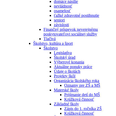
domáce násilie
nevládnosť
osamelosť
ťažké zdravotné postihnutie
seniori
závislosti
Finančný príspevok neverejnému
poskytovateľovi sociálnej služby
Tlačivá
Školstvo, kultúra a šport
Školstvo
Legislatíva
Školský úrad
Výberové konania
Aktuálne ponuky práce
Údaje o školách
Projekty škôl
Organizácia školského roka
Oznamy pre ZŠ a MŠ
Materské školy
Prijímanie detí do MŠ
Krúžková činnosť
Základné školy
Zápis do 1. ročníka ZŠ
Krúžková činnosť