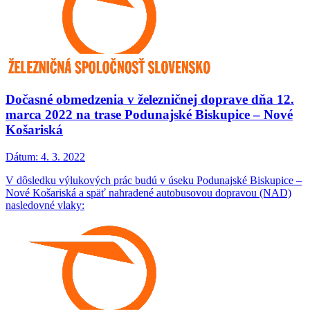
Dočasné obmedzenia v železničnej doprave dňa 12.
marca 2022 na trase Podunajské Biskupice – Nové
Košariská
Dátum:
4. 3. 2022
V dôsledku výlukových prác budú v úseku Podunajské Biskupice –
Nové Košariská a späť nahradené autobusovou dopravou (NAD)
nasledovné vlaky: