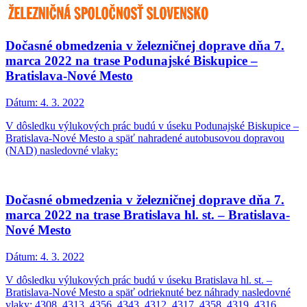
Dočasné obmedzenia v železničnej doprave dňa 7.
marca 2022 na trase Podunajské Biskupice –
Bratislava-Nové Mesto
Dátum:
4. 3. 2022
V dôsledku výlukových prác budú v úseku Podunajské Biskupice –
Bratislava-Nové Mesto a späť nahradené autobusovou dopravou
(NAD) nasledovné vlaky:
Dočasné obmedzenia v železničnej doprave dňa 7.
marca 2022 na trase Bratislava hl. st. – Bratislava-
Nové Mesto
Dátum:
4. 3. 2022
V dôsledku výlukových prác budú v úseku Bratislava hl. st. –
Bratislava-Nové Mesto a späť odrieknuté bez náhrady nasledovné
vlaky: 4308, 4313, 4356, 4343, 4312, 4317, 4358, 4319, 4316,