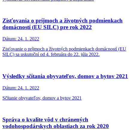
Zisťovania o príjmoch a životných podmienkach
domácností (EU SILC) pre rok 2022
Dátum:
24. 1. 2022
Zisťovanie o príjmoch a životných podmienkach domácností (EU
SILC) sa uskutoční od 4. februára do 22. júla 2022.
Výsledky sčítania obyvateľov, domov a bytov 2021
Dátum:
24. 1. 2022
Sčítanie obyvateľov, domov a bytov 2021
Správa o kvalite vôd v chránených
vodohospodárskych oblastiach za rok 2020