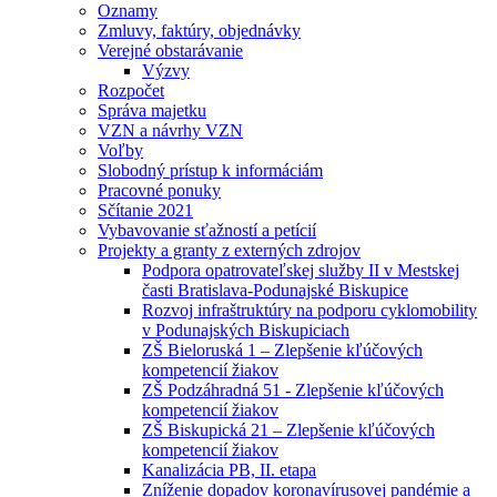
Oznamy
Zmluvy, faktúry, objednávky
Verejné obstarávanie
Výzvy
Rozpočet
Správa majetku
VZN a návrhy VZN
Voľby
Slobodný prístup k informáciám
Pracovné ponuky
Sčítanie 2021
Vybavovanie sťažností a petícií
Projekty a granty z externých zdrojov
Podpora opatrovateľskej služby II v Mestskej
časti Bratislava-Podunajské Biskupice
Rozvoj infraštruktúry na podporu cyklomobility
v Podunajských Biskupiciach
ZŠ Bieloruská 1 – Zlepšenie kľúčových
kompetencií žiakov
ZŠ Podzáhradná 51 - Zlepšenie kľúčových
kompetencií žiakov
ZŠ Biskupická 21 – Zlepšenie kľúčových
kompetencií žiakov
Kanalizácia PB, II. etapa
Zníženie dopadov koronavírusovej pandémie a