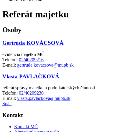
Referát majetku
Osoby
Gertrúda KOVÁCSOVÁ
evidencia majetku MČ
Telefón:
02/40209216
E-mail:
gertruda.kovacsova@mupb.sk
Vlasta PAVLAČKOVÁ
referát správy majetku a podnikateľských činnosti
Telefón:
02/40209230
E-mail:
vlasta.pavlackova@mupb.sk
Späť
Kontakt
Kontakt MČ
Abecedný zoznam osôb