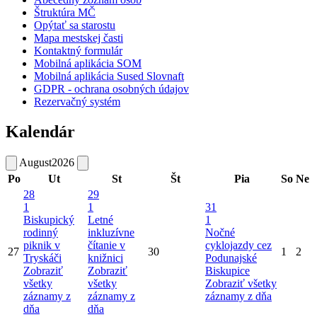
Štruktúra MČ
Opýtať sa starostu
Mapa mestskej časti
Kontaktný formulár
Mobilná aplikácia SOM
Mobilná aplikácia Sused Slovnaft
GDPR - ochrana osobných údajov
Rezervačný systém
Kalendár
August
2026
Po
Ut
St
Št
Pia
So
Ne
28
29
1
1
31
Biskupický
Letné
1
rodinný
inkluzívne
Nočné
piknik v
čítanie v
cyklojazdy cez
27
30
1
2
Tryskáči
knižnici
Podunajské
Zobraziť
Zobraziť
Biskupice
všetky
všetky
Zobraziť všetky
záznamy z
záznamy z
záznamy z dňa
dňa
dňa