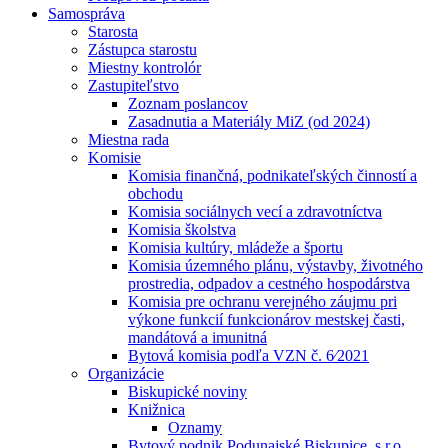
Samospráva
Starosta
Zástupca starostu
Miestny kontrolór
Zastupiteľstvo
Zoznam poslancov
Zasadnutia a Materiály MiZ (od 2024)
Miestna rada
Komisie
Komisia finančná, podnikateľských činností a
obchodu
Komisia sociálnych vecí a zdravotníctva
Komisia školstva
Komisia kultúry, mládeže a športu
Komisia územného plánu, výstavby, životného
prostredia, odpadov a cestného hospodárstva
Komisia pre ochranu verejného záujmu pri
výkone funkcií funkcionárov mestskej časti,
mandátová a imunitná
Bytová komisia podľa VZN č. 6⁄2021
Organizácie
Biskupické noviny
Knižnica
Oznamy
Bytový podnik Podunajské Biskupice, s.r.o.