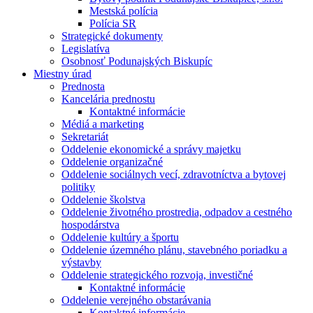
Mestská polícia
Polícia SR
Strategické dokumenty
Legislatíva
Osobnosť Podunajských Biskupíc
Miestny úrad
Prednosta
Kancelária prednostu
Kontaktné informácie
Médiá a marketing
Sekretariát
Oddelenie ekonomické a správy majetku
Oddelenie organizačné
Oddelenie sociálnych vecí, zdravotníctva a bytovej
politiky
Oddelenie školstva
Oddelenie životného prostredia, odpadov a cestného
hospodárstva
Oddelenie kultúry a športu
Oddelenie územného plánu, stavebného poriadku a
výstavby
Oddelenie strategického rozvoja, investičné
Kontaktné informácie
Oddelenie verejného obstarávania
Kontaktné informácie