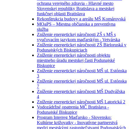
ochrana verejného zdravia - Hlavné mesto
Slovenskej republiky Bratislava a mestskej
funkčnej oblasti Bratislava
Rekonštrukcia budovy a areálu MŠ Komárovská
MOaPS – Miestna občianska a preventívna
služba
Zníženie energetickej náročnosti ZŠ s MŠ s
vyučovacím jazykom maďarským - Vetvárska
Zníženie energetickej náročnosti ZŠ Bieloruská v
Podunajských Biskupiciach
Zníženie energetickej náročnosti objektu
miestneho úradu mestskej časti Podunajské
Biskupice
Zníženie energetickej náročnosti MŠ ul. Estónska
3
Zníženie energetickej náročnosti MŠ ul. Estónska
7
Zníženie energetickej náročnosti MŠ Dudvážska
4
Zníženie energetickej náročnosti MŠ Latorická 2
Vodozádržné opatrenia MČ Bratislava -
Podunajské Biskupice
Program Interreg Maďarsko - Slovensko:
Kultúrne križovatky - Inovatívne partnerstvá
medzi mestskými zastupiteľstvami Podunajských