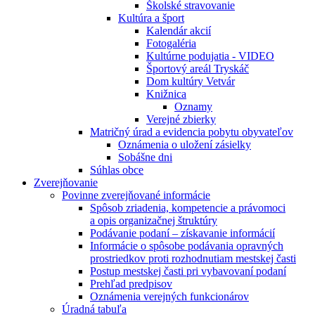
Školské stravovanie
Kultúra a šport
Kalendár akcií
Fotogaléria
Kultúrne podujatia - VIDEO
Športový areál Tryskáč
Dom kultúry Vetvár
Knižnica
Oznamy
Verejné zbierky
Matričný úrad a evidencia pobytu obyvateľov
Oznámenia o uložení zásielky
Sobášne dni
Súhlas obce
Zverejňovanie
Povinne zverejňované informácie
Spôsob zriadenia, kompetencie a právomoci
a opis organizačnej štruktúry
Podávanie podaní – získavanie informácií
Informácie o spôsobe podávania opravných
prostriedkov proti rozhodnutiam mestskej časti
Postup mestskej časti pri vybavovaní podaní
Prehľad predpisov
Oznámenia verejných funkcionárov
Úradná tabuľa