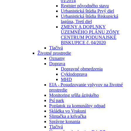
01⁄2014
Register pôvodného stavu
Urbanistická štúdia Prvý diel
Urbanistická štúdia Biskupická
lagúna, Tretí diel
ZMENY A DOPLNKY
ÚZEMNÉHO PLÁNU ZÓNY
CENTRUM PODUNAJSKÉ
BISKUPICE č. 04⁄2020
Tlačivá
Životné prostredie
Oznamy
Doprava
Dopravné obmedzenia
Cyklodoprava
MHD
EIA - Posudzovanie vplyvov na životné
prostredie
Monitoring sršňa ázijského
Psí park
Poplatok za komunálny odpad
Skládka vo Vrakuni
Slintačka a krívačka
Správne konania
Tlačivá