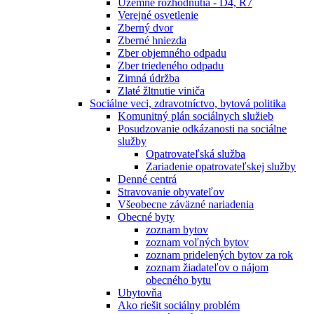
Územné rozhodnutia - D4, R7
Verejné osvetlenie
Zberný dvor
Zberné hniezda
Zber objemného odpadu
Zber triedeného odpadu
Zimná údržba
Zlaté žltnutie viniča
Sociálne veci, zdravotníctvo, bytová politika
Komunitný plán sociálnych služieb
Posudzovanie odkázanosti na sociálne
služby
Opatrovateľská služba
Zariadenie opatrovateľskej služby
Denné centrá
Stravovanie obyvateľov
Všeobecne záväzné nariadenia
Obecné byty
zoznam bytov
zoznam voľných bytov
zoznam pridelených bytov za rok
zoznam žiadateľov o nájom
obecného bytu
Ubytovňa
Ako riešit sociálny problém