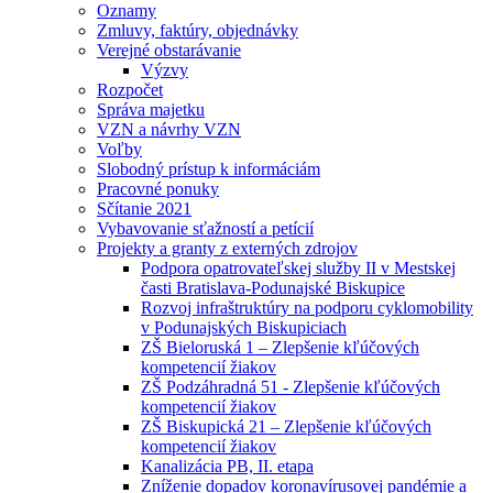
Oznamy
Zmluvy, faktúry, objednávky
Verejné obstarávanie
Výzvy
Rozpočet
Správa majetku
VZN a návrhy VZN
Voľby
Slobodný prístup k informáciám
Pracovné ponuky
Sčítanie 2021
Vybavovanie sťažností a petícií
Projekty a granty z externých zdrojov
Podpora opatrovateľskej služby II v Mestskej
časti Bratislava-Podunajské Biskupice
Rozvoj infraštruktúry na podporu cyklomobility
v Podunajských Biskupiciach
ZŠ Bieloruská 1 – Zlepšenie kľúčových
kompetencií žiakov
ZŠ Podzáhradná 51 - Zlepšenie kľúčových
kompetencií žiakov
ZŠ Biskupická 21 – Zlepšenie kľúčových
kompetencií žiakov
Kanalizácia PB, II. etapa
Zníženie dopadov koronavírusovej pandémie a