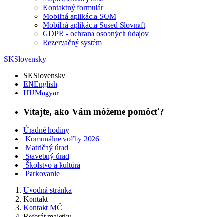
Kontaktný formulár
Mobilná aplikácia SOM
Mobilná aplikácia Sused Slovnaft
GDPR - ochrana osobných údajov
Rezervačný systém
SK
Slovensky
SK
Slovensky
EN
English
HU
Magyar
Vitajte, ako Vám môžeme pomôcť?
Úradné hodiny
Komunálne voľby 2026
Matričný úrad
Stavebný úrad
Školstvo a kultúra
Parkovanie
Úvodná stránka
Kontakt
Kontakt MČ
Referát majetku