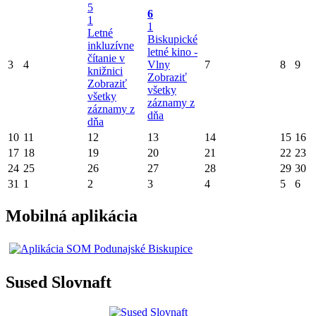
5
6
1
1
Letné
Biskupické
inkluzívne
letné kino -
čítanie v
3
4
Vlny
7
8
9
knižnici
Zobraziť
Zobraziť
všetky
všetky
záznamy z
záznamy z
dňa
dňa
10
11
12
13
14
15
16
17
18
19
20
21
22
23
24
25
26
27
28
29
30
31
1
2
3
4
5
6
Mobilná aplikácia
Sused Slovnaft