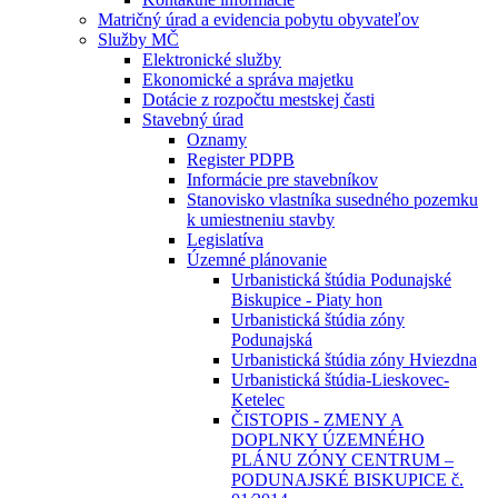
Matričný úrad a evidencia pobytu obyvateľov
Služby MČ
Elektronické služby
Ekonomické a správa majetku
Dotácie z rozpočtu mestskej časti
Stavebný úrad
Oznamy
Register PDPB
Informácie pre stavebníkov
Stanovisko vlastníka susedného pozemku
k umiestneniu stavby
Legislatíva
Územné plánovanie
Urbanistická štúdia Podunajské
Biskupice - Piaty hon
Urbanistická štúdia zóny
Podunajská
Urbanistická štúdia zóny Hviezdna
Urbanistická štúdia-Lieskovec-
Ketelec
ČISTOPIS - ZMENY A
DOPLNKY ÚZEMNÉHO
PLÁNU ZÓNY CENTRUM –
PODUNAJSKÉ BISKUPICE č.