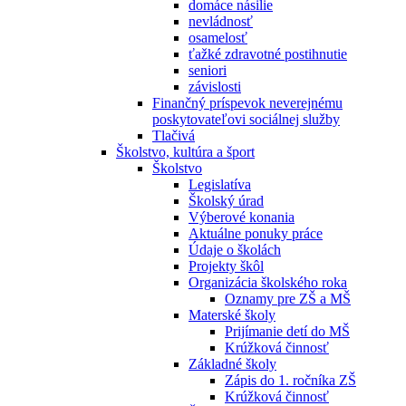
domáce násilie
nevládnosť
osamelosť
ťažké zdravotné postihnutie
seniori
závislosti
Finančný príspevok neverejnému
poskytovateľovi sociálnej služby
Tlačivá
Školstvo, kultúra a šport
Školstvo
Legislatíva
Školský úrad
Výberové konania
Aktuálne ponuky práce
Údaje o školách
Projekty škôl
Organizácia školského roka
Oznamy pre ZŠ a MŠ
Materské školy
Prijímanie detí do MŠ
Krúžková činnosť
Základné školy
Zápis do 1. ročníka ZŠ
Krúžková činnosť