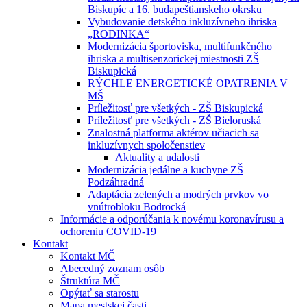
Biskupíc a 16. budapeštianskeho okrsku
Vybudovanie detského inkluzívneho ihriska
„RODINKA“
Modernizácia športoviska, multifunkčného
ihriska a multisenzorickej miestnosti ZŠ
Biskupická
RÝCHLE ENERGETICKÉ OPATRENIA V
MŠ
Príležitosť pre všetkých - ZŠ Biskupická
Príležitosť pre všetkých - ZŠ Bieloruská
Znalostná platforma aktérov učiacich sa
inkluzívnych spoločenstiev
Aktuality a udalosti
Modernizácia jedálne a kuchyne ZŠ
Podzáhradná
Adaptácia zelených a modrých prvkov vo
vnútrobloku Bodrocká
Informácie a odporúčania k novému koronavírusu a
ochoreniu COVID-19
Kontakt
Kontakt MČ
Abecedný zoznam osôb
Štruktúra MČ
Opýtať sa starostu
Mapa mestskej časti