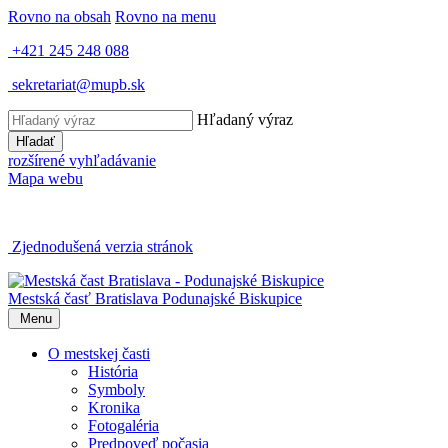
Rovno na obsah
Rovno na menu
+421 245 248 088
sekretariat@mupb.sk
Hľadaný výraz
Hľadať
rozšírené vyhľadávanie
Mapa webu
Zjednodušená verzia stránok
Mestská časť Bratislava
Podunajské Biskupice
Menu
O mestskej časti
História
Symboly
Kronika
Fotogaléria
Predpoveď počasia