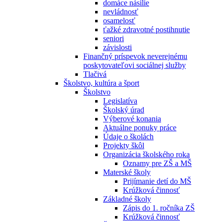
domáce násilie
nevládnosť
osamelosť
ťažké zdravotné postihnutie
seniori
závislosti
Finančný príspevok neverejnému
poskytovateľovi sociálnej služby
Tlačivá
Školstvo, kultúra a šport
Školstvo
Legislatíva
Školský úrad
Výberové konania
Aktuálne ponuky práce
Údaje o školách
Projekty škôl
Organizácia školského roka
Oznamy pre ZŠ a MŠ
Materské školy
Prijímanie detí do MŠ
Krúžková činnosť
Základné školy
Zápis do 1. ročníka ZŠ
Krúžková činnosť