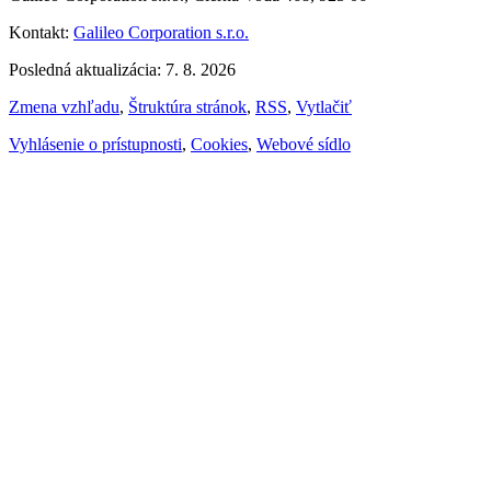
Kontakt:
Galileo Corporation s.r.o.
Posledná aktualizácia: 7. 8. 2026
Zmena vzhľadu
,
Štruktúra stránok
,
RSS
,
Vytlačiť
Vyhlásenie o prístupnosti
,
Cookies
,
Webové sídlo