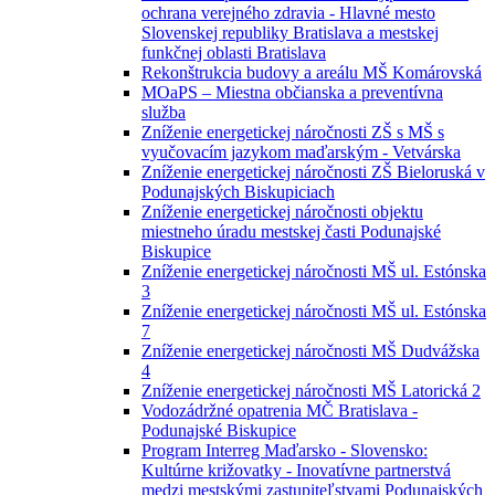
ochrana verejného zdravia - Hlavné mesto
Slovenskej republiky Bratislava a mestskej
funkčnej oblasti Bratislava
Rekonštrukcia budovy a areálu MŠ Komárovská
MOaPS – Miestna občianska a preventívna
služba
Zníženie energetickej náročnosti ZŠ s MŠ s
vyučovacím jazykom maďarským - Vetvárska
Zníženie energetickej náročnosti ZŠ Bieloruská v
Podunajských Biskupiciach
Zníženie energetickej náročnosti objektu
miestneho úradu mestskej časti Podunajské
Biskupice
Zníženie energetickej náročnosti MŠ ul. Estónska
3
Zníženie energetickej náročnosti MŠ ul. Estónska
7
Zníženie energetickej náročnosti MŠ Dudvážska
4
Zníženie energetickej náročnosti MŠ Latorická 2
Vodozádržné opatrenia MČ Bratislava -
Podunajské Biskupice
Program Interreg Maďarsko - Slovensko:
Kultúrne križovatky - Inovatívne partnerstvá
medzi mestskými zastupiteľstvami Podunajských