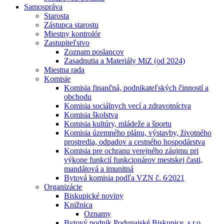
Samospráva
Starosta
Zástupca starostu
Miestny kontrolór
Zastupiteľstvo
Zoznam poslancov
Zasadnutia a Materiály MiZ (od 2024)
Miestna rada
Komisie
Komisia finančná, podnikateľských činností a
obchodu
Komisia sociálnych vecí a zdravotníctva
Komisia školstva
Komisia kultúry, mládeže a športu
Komisia územného plánu, výstavby, životného
prostredia, odpadov a cestného hospodárstva
Komisia pre ochranu verejného záujmu pri
výkone funkcií funkcionárov mestskej časti,
mandátová a imunitná
Bytová komisia podľa VZN č. 6⁄2021
Organizácie
Biskupické noviny
Knižnica
Oznamy
Bytový podnik Podunajské Biskupice, s.r.o.