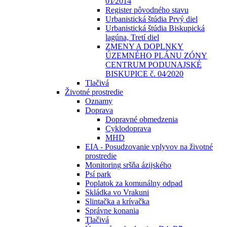
01⁄2014
Register pôvodného stavu
Urbanistická štúdia Prvý diel
Urbanistická štúdia Biskupická
lagúna, Tretí diel
ZMENY A DOPLNKY
ÚZEMNÉHO PLÁNU ZÓNY
CENTRUM PODUNAJSKÉ
BISKUPICE č. 04⁄2020
Tlačivá
Životné prostredie
Oznamy
Doprava
Dopravné obmedzenia
Cyklodoprava
MHD
EIA - Posudzovanie vplyvov na životné
prostredie
Monitoring sršňa ázijského
Psí park
Poplatok za komunálny odpad
Skládka vo Vrakuni
Slintačka a krívačka
Správne konania
Tlačivá