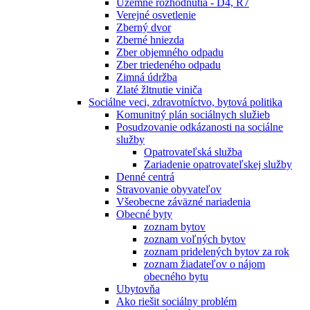
Územné rozhodnutia - D4, R7
Verejné osvetlenie
Zberný dvor
Zberné hniezda
Zber objemného odpadu
Zber triedeného odpadu
Zimná údržba
Zlaté žltnutie viniča
Sociálne veci, zdravotníctvo, bytová politika
Komunitný plán sociálnych služieb
Posudzovanie odkázanosti na sociálne
služby
Opatrovateľská služba
Zariadenie opatrovateľskej služby
Denné centrá
Stravovanie obyvateľov
Všeobecne záväzné nariadenia
Obecné byty
zoznam bytov
zoznam voľných bytov
zoznam pridelených bytov za rok
zoznam žiadateľov o nájom
obecného bytu
Ubytovňa
Ako riešit sociálny problém