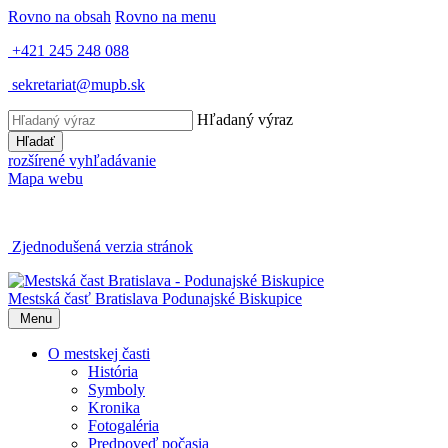
Rovno na obsah
Rovno na menu
+421 245 248 088
sekretariat@mupb.sk
Hľadaný výraz
Hľadať
rozšírené vyhľadávanie
Mapa webu
Zjednodušená verzia stránok
Mestská časť Bratislava
Podunajské Biskupice
Menu
O mestskej časti
História
Symboly
Kronika
Fotogaléria
Predpoveď počasia