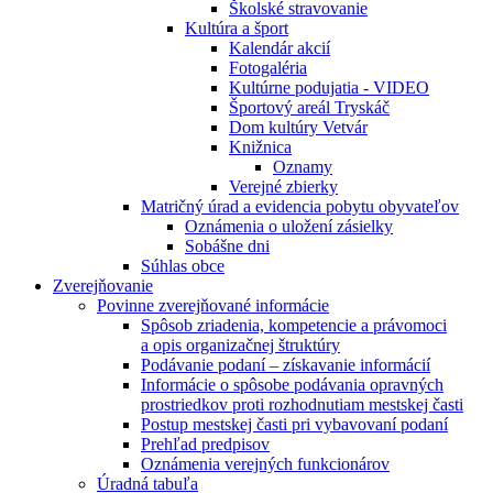
Školské stravovanie
Kultúra a šport
Kalendár akcií
Fotogaléria
Kultúrne podujatia - VIDEO
Športový areál Tryskáč
Dom kultúry Vetvár
Knižnica
Oznamy
Verejné zbierky
Matričný úrad a evidencia pobytu obyvateľov
Oznámenia o uložení zásielky
Sobášne dni
Súhlas obce
Zverejňovanie
Povinne zverejňované informácie
Spôsob zriadenia, kompetencie a právomoci
a opis organizačnej štruktúry
Podávanie podaní – získavanie informácií
Informácie o spôsobe podávania opravných
prostriedkov proti rozhodnutiam mestskej časti
Postup mestskej časti pri vybavovaní podaní
Prehľad predpisov
Oznámenia verejných funkcionárov
Úradná tabuľa