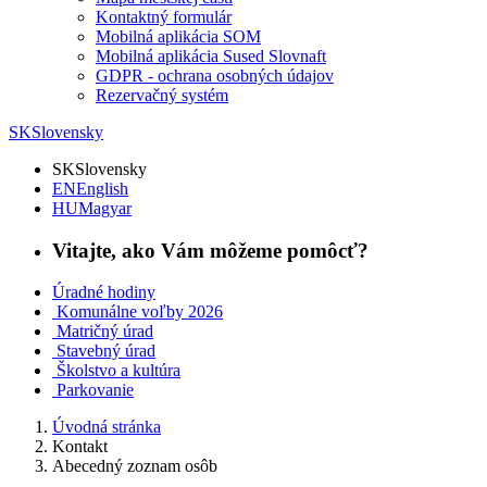
Kontaktný formulár
Mobilná aplikácia SOM
Mobilná aplikácia Sused Slovnaft
GDPR - ochrana osobných údajov
Rezervačný systém
SK
Slovensky
SK
Slovensky
EN
English
HU
Magyar
Vitajte, ako Vám môžeme pomôcť?
Úradné hodiny
Komunálne voľby 2026
Matričný úrad
Stavebný úrad
Školstvo a kultúra
Parkovanie
Úvodná stránka
Kontakt
Abecedný zoznam osôb