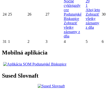
Nočné
29
cyklojazdy
1
cez
Ahoj leto
24
25
26
27
Podunajské
Zobraziť
30
Biskupice
všetky
Zobraziť
záznamy
všetky
z dňa
záznamy z
dňa
31
1
2
3
4
5
6
Mobilná aplikácia
Sused Slovnaft