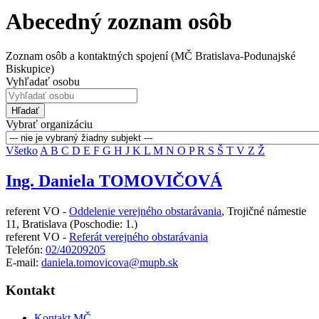
Abecedný zoznam osôb
Zoznam osôb a kontaktných spojení (MČ Bratislava-Podunajské
Biskupice)
Vyhľadať osobu
Hľadať
Vybrať organizáciu
Všetko
A
B
C
D
E
F
G
H
J
K
L
M
N
O
P
R
S
Š
T
V
Z
Ž
Ing. Daniela TOMOVIČOVÁ
referent VO -
Oddelenie verejného obstarávania
,
Trojičné námestie
11, Bratislava
(Poschodie: 1.)
referent VO -
Referát verejného obstarávania
Telefón:
02/40209205
E-mail:
daniela.tomovicova@mupb.sk
Kontakt
Kontakt MČ