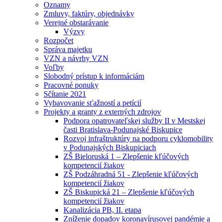
Oznamy
Zmluvy, faktúry, objednávky
Verejné obstarávanie
Výzvy
Rozpočet
Správa majetku
VZN a návrhy VZN
Voľby
Slobodný prístup k informáciám
Pracovné ponuky
Sčítanie 2021
Vybavovanie sťažností a petícií
Projekty a granty z externých zdrojov
Podpora opatrovateľskej služby II v Mestskej
časti Bratislava-Podunajské Biskupice
Rozvoj infraštruktúry na podporu cyklomobility
v Podunajských Biskupiciach
ZŠ Bieloruská 1 – Zlepšenie kľúčových
kompetencií žiakov
ZŠ Podzáhradná 51 - Zlepšenie kľúčových
kompetencií žiakov
ZŠ Biskupická 21 – Zlepšenie kľúčových
kompetencií žiakov
Kanalizácia PB, II. etapa
Zníženie dopadov koronavírusovej pandémie a