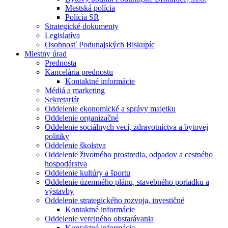
Mestská polícia
Polícia SR
Strategické dokumenty
Legislatíva
Osobnosť Podunajských Biskupíc
Miestny úrad
Prednosta
Kancelária prednostu
Kontaktné informácie
Médiá a marketing
Sekretariát
Oddelenie ekonomické a správy majetku
Oddelenie organizačné
Oddelenie sociálnych vecí, zdravotníctva a bytovej
politiky
Oddelenie školstva
Oddelenie životného prostredia, odpadov a cestného
hospodárstva
Oddelenie kultúry a športu
Oddelenie územného plánu, stavebného poriadku a
výstavby
Oddelenie strategického rozvoja, investičné
Kontaktné informácie
Oddelenie verejného obstarávania
Kontaktné informácie