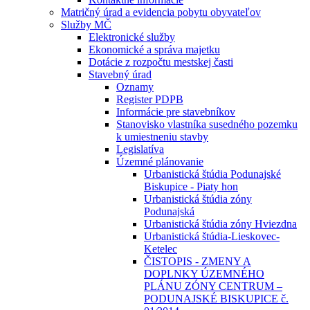
Matričný úrad a evidencia pobytu obyvateľov
Služby MČ
Elektronické služby
Ekonomické a správa majetku
Dotácie z rozpočtu mestskej časti
Stavebný úrad
Oznamy
Register PDPB
Informácie pre stavebníkov
Stanovisko vlastníka susedného pozemku
k umiestneniu stavby
Legislatíva
Územné plánovanie
Urbanistická štúdia Podunajské
Biskupice - Piaty hon
Urbanistická štúdia zóny
Podunajská
Urbanistická štúdia zóny Hviezdna
Urbanistická štúdia-Lieskovec-
Ketelec
ČISTOPIS - ZMENY A
DOPLNKY ÚZEMNÉHO
PLÁNU ZÓNY CENTRUM –
PODUNAJSKÉ BISKUPICE č.