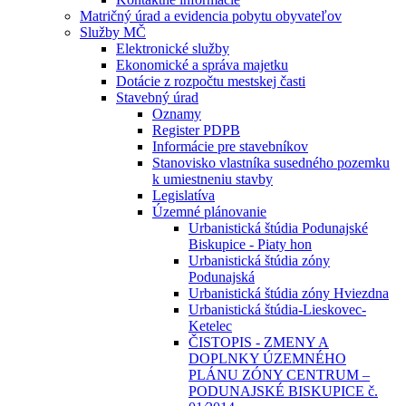
Matričný úrad a evidencia pobytu obyvateľov
Služby MČ
Elektronické služby
Ekonomické a správa majetku
Dotácie z rozpočtu mestskej časti
Stavebný úrad
Oznamy
Register PDPB
Informácie pre stavebníkov
Stanovisko vlastníka susedného pozemku
k umiestneniu stavby
Legislatíva
Územné plánovanie
Urbanistická štúdia Podunajské
Biskupice - Piaty hon
Urbanistická štúdia zóny
Podunajská
Urbanistická štúdia zóny Hviezdna
Urbanistická štúdia-Lieskovec-
Ketelec
ČISTOPIS - ZMENY A
DOPLNKY ÚZEMNÉHO
PLÁNU ZÓNY CENTRUM –
PODUNAJSKÉ BISKUPICE č.