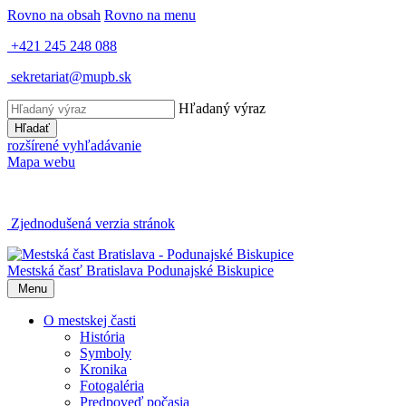
Rovno na obsah
Rovno na menu
+421 245 248 088
sekretariat@mupb.sk
Hľadaný výraz
Hľadať
rozšírené vyhľadávanie
Mapa webu
Zjednodušená verzia stránok
Mestská časť Bratislava
Podunajské Biskupice
Menu
O mestskej časti
História
Symboly
Kronika
Fotogaléria
Predpoveď počasia