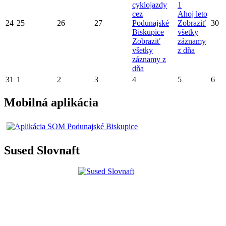
cyklojazdy
1
cez
Ahoj leto
24
25
26
27
Podunajské
Zobraziť
30
Biskupice
všetky
Zobraziť
záznamy
všetky
z dňa
záznamy z
dňa
31
1
2
3
4
5
6
Mobilná aplikácia
Sused Slovnaft