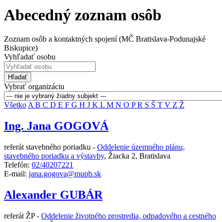
Abecedný zoznam osôb
Zoznam osôb a kontaktných spojení (MČ Bratislava-Podunajské
Biskupice)
Vyhľadať osobu
Hľadať
Vybrať organizáciu
Všetko
A
B
C
D
E
F
G
H
J
K
L
M
N
O
P
R
S
Š
T
V
Z
Ž
Ing. Jana GOGOVÁ
referát stavebného poriadku -
Oddelenie územného plánu,
stavebného poriadku a výstavby
,
Žiacka 2, Bratislava
Telefón:
02/40207221
E-mail:
jana.gogova@mupb.sk
Alexander GUBÁR
referát ŽP -
Oddelenie životného prostredia, odpadového a cestného