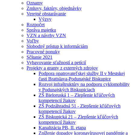
Oznamy
Zmluvy, faktúry, objednávky
Verejné obstarávanie
Výzvy
Rozpočet
Správa majetku
VZN a návrhy VZN
Voľby
Slobodný prístup k informáciám
Pracovné ponuky
Sčítanie 2021
Vybavovanie sťažností a petícií
Projekty a granty z externých zdrojov
Podpora opatrovateľskej služby II v Mestskej
časti Bratislava-Podunajské Biskupice
Rozvoj infraštruktúry na podporu cyklomobility
v Podunajských Biskupiciach
ZŠ Bieloruská 1 – Zlepšenie kľúčových
kompetencií žiakov
ZŠ Podzáhradná 51 - Zlepšenie kľúčových
kompetencií žiakov
ZŠ Biskupická 21 – Zlepšenie kľúčových
kompetencií žiakov
Kanalizácia PB, II. etapa
Zníženie dopadov koronavírusovej pandémie a