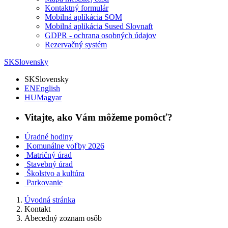
Kontaktný formulár
Mobilná aplikácia SOM
Mobilná aplikácia Sused Slovnaft
GDPR - ochrana osobných údajov
Rezervačný systém
SK
Slovensky
SK
Slovensky
EN
English
HU
Magyar
Vitajte, ako Vám môžeme pomôcť?
Úradné hodiny
Komunálne voľby 2026
Matričný úrad
Stavebný úrad
Školstvo a kultúra
Parkovanie
Úvodná stránka
Kontakt
Abecedný zoznam osôb