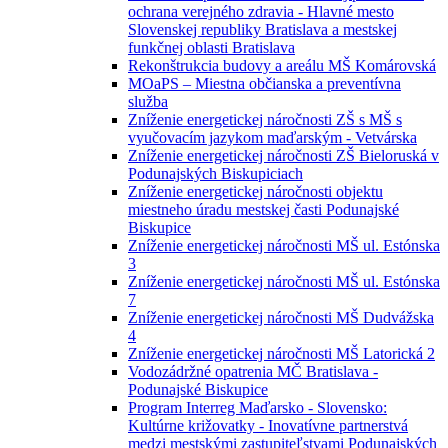
ochrana verejného zdravia - Hlavné mesto
Slovenskej republiky Bratislava a mestskej
funkčnej oblasti Bratislava
Rekonštrukcia budovy a areálu MŠ Komárovská
MOaPS – Miestna občianska a preventívna
služba
Zníženie energetickej náročnosti ZŠ s MŠ s
vyučovacím jazykom maďarským - Vetvárska
Zníženie energetickej náročnosti ZŠ Bieloruská v
Podunajských Biskupiciach
Zníženie energetickej náročnosti objektu
miestneho úradu mestskej časti Podunajské
Biskupice
Zníženie energetickej náročnosti MŠ ul. Estónska
3
Zníženie energetickej náročnosti MŠ ul. Estónska
7
Zníženie energetickej náročnosti MŠ Dudvážska
4
Zníženie energetickej náročnosti MŠ Latorická 2
Vodozádržné opatrenia MČ Bratislava -
Podunajské Biskupice
Program Interreg Maďarsko - Slovensko:
Kultúrne križovatky - Inovatívne partnerstvá
medzi mestskými zastupiteľstvami Podunajských