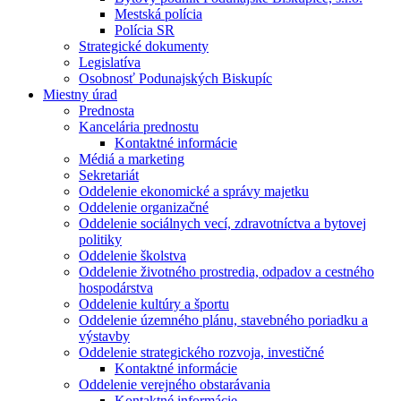
Mestská polícia
Polícia SR
Strategické dokumenty
Legislatíva
Osobnosť Podunajských Biskupíc
Miestny úrad
Prednosta
Kancelária prednostu
Kontaktné informácie
Médiá a marketing
Sekretariát
Oddelenie ekonomické a správy majetku
Oddelenie organizačné
Oddelenie sociálnych vecí, zdravotníctva a bytovej
politiky
Oddelenie školstva
Oddelenie životného prostredia, odpadov a cestného
hospodárstva
Oddelenie kultúry a športu
Oddelenie územného plánu, stavebného poriadku a
výstavby
Oddelenie strategického rozvoja, investičné
Kontaktné informácie
Oddelenie verejného obstarávania
Kontaktné informácie