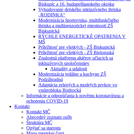
Biskupíc a 16. budapeštianskeho okrsku
Vybudovanie detského inkluzívneho ihriska
„RODINKA“
Modernizácia športoviska, multifunkčného
ihriska a multisenzorickej miestnosti ZŠ
Biskupická
RÝCHLE ENERGETICKÉ OPATRENIA V
MŠ
Príležitosť pre všetkých - ZŠ Biskupická
Príležitosť pre všetkých - ZŠ Bieloruská
Znalostná platforma aktérov učiacich sa
inkluzívnych spoločenstiev
Aktuality a udalosti
Modernizácia jedálne a kuchyne ZŠ
Podzáhradná
Adaptácia zelených a modrých prvkov vo
vnútrobloku Bodrocká
Informácie a odporúčania k novému koronavírusu a
ochoreniu COVID-19
Kontakt
Kontakt MČ
Abecedný zoznam osôb
Štruktúra MČ
Opýtať sa starostu
Mapa mestskej časti