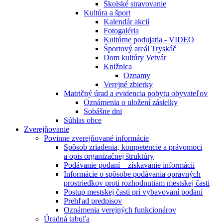
Školské stravovanie
Kultúra a šport
Kalendár akcií
Fotogaléria
Kultúrne podujatia - VIDEO
Športový areál Tryskáč
Dom kultúry Vetvár
Knižnica
Oznamy
Verejné zbierky
Matričný úrad a evidencia pobytu obyvateľov
Oznámenia o uložení zásielky
Sobášne dni
Súhlas obce
Zverejňovanie
Povinne zverejňované informácie
Spôsob zriadenia, kompetencie a právomoci
a opis organizačnej štruktúry
Podávanie podaní – získavanie informácií
Informácie o spôsobe podávania opravných
prostriedkov proti rozhodnutiam mestskej časti
Postup mestskej časti pri vybavovaní podaní
Prehľad predpisov
Oznámenia verejných funkcionárov
Úradná tabuľa