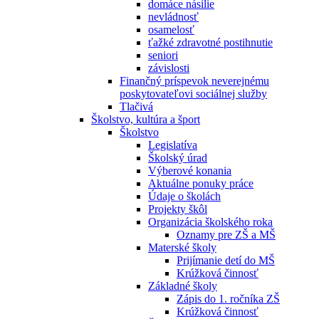
domáce násilie
nevládnosť
osamelosť
ťažké zdravotné postihnutie
seniori
závislosti
Finančný príspevok neverejnému
poskytovateľovi sociálnej služby
Tlačivá
Školstvo, kultúra a šport
Školstvo
Legislatíva
Školský úrad
Výberové konania
Aktuálne ponuky práce
Údaje o školách
Projekty škôl
Organizácia školského roka
Oznamy pre ZŠ a MŠ
Materské školy
Prijímanie detí do MŠ
Krúžková činnosť
Základné školy
Zápis do 1. ročníka ZŠ
Krúžková činnosť