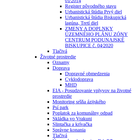
01⁄2014
Register pôvodného stavu
Urbanistická štúdia Prvý diel
Urbanistická štúdia Biskupická
lagúna, Tretí diel
ZMENY A DOPLNKY
ÚZEMNÉHO PLÁNU ZÓNY
CENTRUM PODUNAJSKÉ
BISKUPICE č. 04⁄2020
Tlačivá
Životné prostredie
Oznamy
Doprava
Dopravné obmedzenia
Cyklodoprava
MHD
EIA - Posudzovanie vplyvov na životné
prostredie
Monitoring sršňa ázijského
Psí park
Poplatok za komunálny odpad
Skládka vo Vrakuni
Slintačka a krívačka
Správne konania
Tlačivá