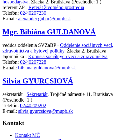
hospodárstva
,
Žiacka 2, Bratislava
(Poschodie: 1.)
referent ŽP -
Referát životného prostredia
Telefón:
02/40207230
E-mail:
alexander.gubar@mupb.sk
Mgr. Bibiána GULDANOVÁ
vedúca oddelenia SVZaBP -
Oddelenie sociálnych vecí,
zdravotníctva a bytovej politiky
,
Žiacka 2, Bratislava
tajomníčka -
Komisia sociálnych vecí a zdravotníctva
Telefón:
02/40207228
E-mail:
bibiana.guldanova@mupb.sk
Silvia GYURCSIOVÁ
sekretariát -
Sekretariát
,
Trojičné námestie 11, Bratislava
(Poschodie: 1.)
Telefón:
02/40209202
E-mail:
silvia.gyurcsiova@mupb.sk
Kontakt
Kontakt MČ