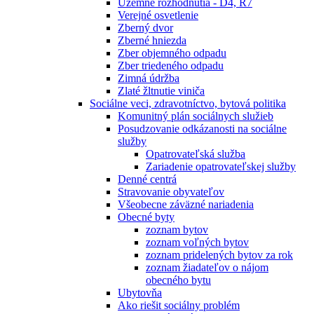
Územné rozhodnutia - D4, R7
Verejné osvetlenie
Zberný dvor
Zberné hniezda
Zber objemného odpadu
Zber triedeného odpadu
Zimná údržba
Zlaté žltnutie viniča
Sociálne veci, zdravotníctvo, bytová politika
Komunitný plán sociálnych služieb
Posudzovanie odkázanosti na sociálne
služby
Opatrovateľská služba
Zariadenie opatrovateľskej služby
Denné centrá
Stravovanie obyvateľov
Všeobecne záväzné nariadenia
Obecné byty
zoznam bytov
zoznam voľných bytov
zoznam pridelených bytov za rok
zoznam žiadateľov o nájom
obecného bytu
Ubytovňa
Ako riešit sociálny problém