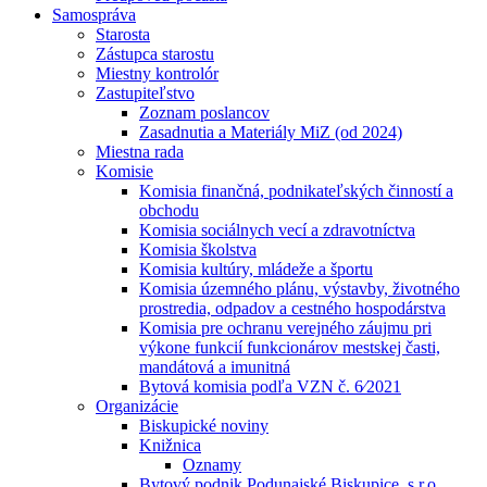
Samospráva
Starosta
Zástupca starostu
Miestny kontrolór
Zastupiteľstvo
Zoznam poslancov
Zasadnutia a Materiály MiZ (od 2024)
Miestna rada
Komisie
Komisia finančná, podnikateľských činností a
obchodu
Komisia sociálnych vecí a zdravotníctva
Komisia školstva
Komisia kultúry, mládeže a športu
Komisia územného plánu, výstavby, životného
prostredia, odpadov a cestného hospodárstva
Komisia pre ochranu verejného záujmu pri
výkone funkcií funkcionárov mestskej časti,
mandátová a imunitná
Bytová komisia podľa VZN č. 6⁄2021
Organizácie
Biskupické noviny
Knižnica
Oznamy
Bytový podnik Podunajské Biskupice, s.r.o.