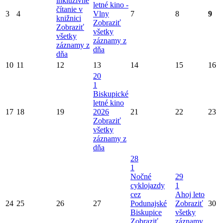
inkluzívne
letné kino -
čítanie v
3
4
Vlny
7
8
9
knižnici
Zobraziť
Zobraziť
všetky
všetky
záznamy z
záznamy z
dňa
dňa
10
11
12
13
14
15
16
20
1
Biskupické
letné kino
17
18
19
2026
21
22
23
Zobraziť
všetky
záznamy z
dňa
28
1
Nočné
29
cyklojazdy
1
cez
Ahoj leto
24
25
26
27
Podunajské
Zobraziť
30
Biskupice
všetky
Zobraziť
záznamy