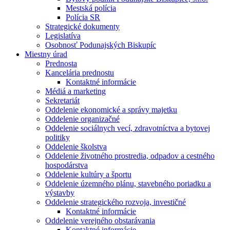
Mestská polícia
Polícia SR
Strategické dokumenty
Legislatíva
Osobnosť Podunajských Biskupíc
Miestny úrad
Prednosta
Kancelária prednostu
Kontaktné informácie
Médiá a marketing
Sekretariát
Oddelenie ekonomické a správy majetku
Oddelenie organizačné
Oddelenie sociálnych vecí, zdravotníctva a bytovej
politiky
Oddelenie školstva
Oddelenie životného prostredia, odpadov a cestného
hospodárstva
Oddelenie kultúry a športu
Oddelenie územného plánu, stavebného poriadku a
výstavby
Oddelenie strategického rozvoja, investičné
Kontaktné informácie
Oddelenie verejného obstarávania
Kontaktné informácie