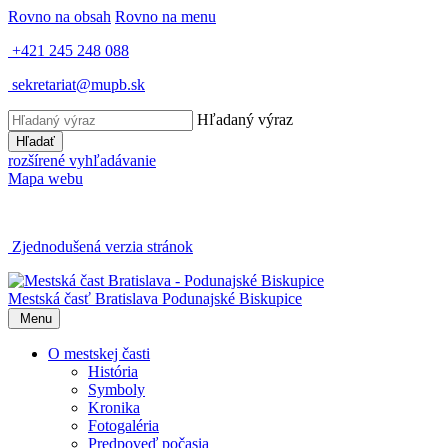
Rovno na obsah
Rovno na menu
+421 245 248 088
sekretariat@mupb.sk
Hľadaný výraz
Hľadať
rozšírené vyhľadávanie
Mapa webu
Zjednodušená verzia stránok
Mestská časť Bratislava
Podunajské Biskupice
Menu
O mestskej časti
História
Symboly
Kronika
Fotogaléria
Predpoveď počasia