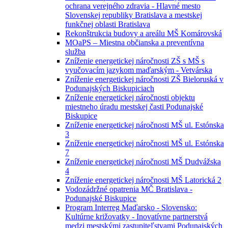
ochrana verejného zdravia - Hlavné mesto
Slovenskej republiky Bratislava a mestskej
funkčnej oblasti Bratislava
Rekonštrukcia budovy a areálu MŠ Komárovská
MOaPS – Miestna občianska a preventívna
služba
Zníženie energetickej náročnosti ZŠ s MŠ s
vyučovacím jazykom maďarským - Vetvárska
Zníženie energetickej náročnosti ZŠ Bieloruská v
Podunajských Biskupiciach
Zníženie energetickej náročnosti objektu
miestneho úradu mestskej časti Podunajské
Biskupice
Zníženie energetickej náročnosti MŠ ul. Estónska
3
Zníženie energetickej náročnosti MŠ ul. Estónska
7
Zníženie energetickej náročnosti MŠ Dudvážska
4
Zníženie energetickej náročnosti MŠ Latorická 2
Vodozádržné opatrenia MČ Bratislava -
Podunajské Biskupice
Program Interreg Maďarsko - Slovensko:
Kultúrne križovatky - Inovatívne partnerstvá
medzi mestskými zastupiteľstvami Podunajských