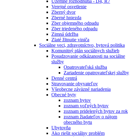
Územné rozhodnutia - D4, R7
Verejné osvetlenie
Zberný dvor
Zberné hniezda
Zber objemného odpadu
Zber triedeného odpadu
Zimná údržba
Zlaté žltnutie viniča
Sociálne veci, zdravotníctvo, bytová politika
Komunitný plán sociálnych služieb
Posudzovanie odkázanosti na sociálne
služby
Opatrovateľská služba
Zariadenie opatrovateľskej služby
Denné centrá
Stravovanie obyvateľov
Všeobecne záväzné nariadenia
Obecné byty
zoznam bytov
zoznam voľných bytov
zoznam pridelených bytov za rok
zoznam žiadateľov o nájom
obecného bytu
Ubytovňa
Ako riešit sociálny problém