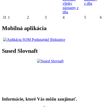
všetky
z dňa
záznamy z
dňa
31
1
2
3
4
5
6
Mobilná aplikácia
Sused Slovnaft
Informácie, ktoré Vás môžu zaujímať.