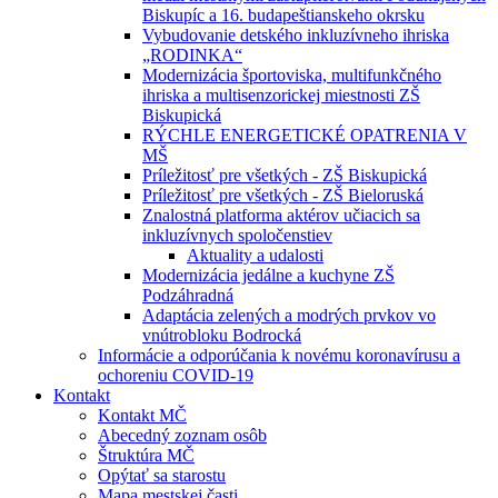
Biskupíc a 16. budapeštianskeho okrsku
Vybudovanie detského inkluzívneho ihriska
„RODINKA“
Modernizácia športoviska, multifunkčného
ihriska a multisenzorickej miestnosti ZŠ
Biskupická
RÝCHLE ENERGETICKÉ OPATRENIA V
MŠ
Príležitosť pre všetkých - ZŠ Biskupická
Príležitosť pre všetkých - ZŠ Bieloruská
Znalostná platforma aktérov učiacich sa
inkluzívnych spoločenstiev
Aktuality a udalosti
Modernizácia jedálne a kuchyne ZŠ
Podzáhradná
Adaptácia zelených a modrých prvkov vo
vnútrobloku Bodrocká
Informácie a odporúčania k novému koronavírusu a
ochoreniu COVID-19
Kontakt
Kontakt MČ
Abecedný zoznam osôb
Štruktúra MČ
Opýtať sa starostu
Mapa mestskej časti