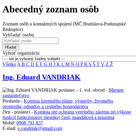
Abecedný zoznam osôb
Zoznam osôb a kontaktných spojení (MČ Bratislava-Podunajské
Biskupice)
Vyhľadať osobu
Hľadať
Vybrať organizáciu
Všetko
A
B
C
D
E
F
G
H
J
K
L
M
N
O
P
R
S
Š
T
V
Z
Ž
Ing. Eduard VANDRIAK
poslanec - 1. vol. obvod -
Miestne
zastupiteľstvo
Predseda -
Komisia územného plánu, výstavby, životného
prostredia, odpadov a cestného hospodárstva
člen - poslanci -
Komisia pre ochranu verejného záujmu pri výkone
funkcií funkcionárov mestskej časti, mandátová a imunitná
Mobil:
0908 791 837
E-mail:
e.vandriak@gmail.com