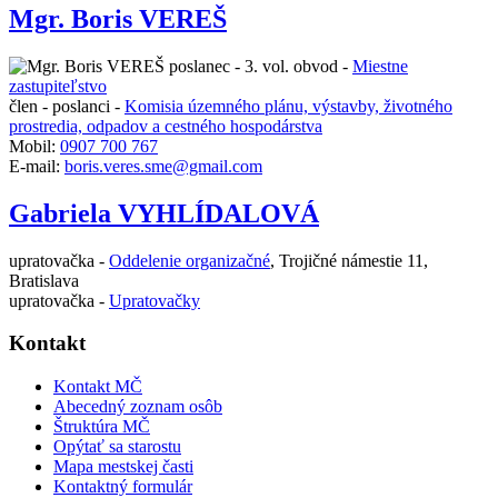
Mgr. Boris VEREŠ
poslanec - 3. vol. obvod -
Miestne
zastupiteľstvo
člen - poslanci -
Komisia územného plánu, výstavby, životného
prostredia, odpadov a cestného hospodárstva
Mobil:
0907 700 767
E-mail:
boris.veres.sme@gmail.com
Gabriela VYHLÍDALOVÁ
upratovačka -
Oddelenie organizačné
,
Trojičné námestie 11,
Bratislava
upratovačka -
Upratovačky
Kontakt
Kontakt MČ
Abecedný zoznam osôb
Štruktúra MČ
Opýtať sa starostu
Mapa mestskej časti
Kontaktný formulár