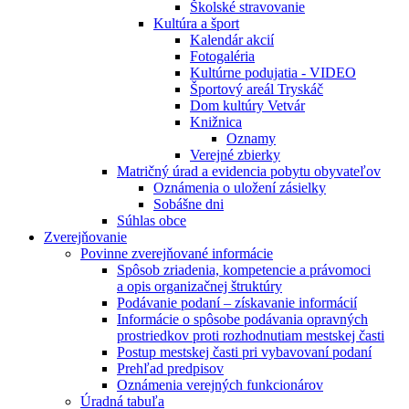
Školské stravovanie
Kultúra a šport
Kalendár akcií
Fotogaléria
Kultúrne podujatia - VIDEO
Športový areál Tryskáč
Dom kultúry Vetvár
Knižnica
Oznamy
Verejné zbierky
Matričný úrad a evidencia pobytu obyvateľov
Oznámenia o uložení zásielky
Sobášne dni
Súhlas obce
Zverejňovanie
Povinne zverejňované informácie
Spôsob zriadenia, kompetencie a právomoci
a opis organizačnej štruktúry
Podávanie podaní – získavanie informácií
Informácie o spôsobe podávania opravných
prostriedkov proti rozhodnutiam mestskej časti
Postup mestskej časti pri vybavovaní podaní
Prehľad predpisov
Oznámenia verejných funkcionárov
Úradná tabuľa