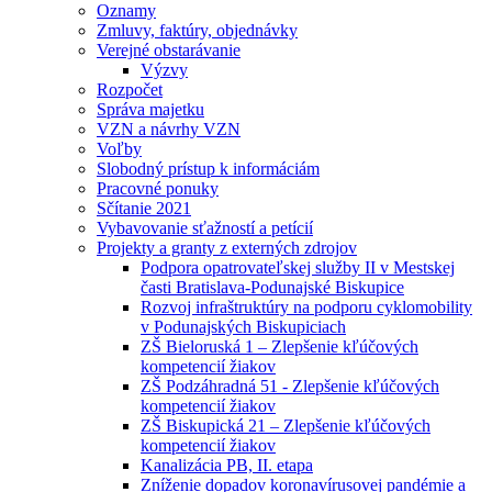
Oznamy
Zmluvy, faktúry, objednávky
Verejné obstarávanie
Výzvy
Rozpočet
Správa majetku
VZN a návrhy VZN
Voľby
Slobodný prístup k informáciám
Pracovné ponuky
Sčítanie 2021
Vybavovanie sťažností a petícií
Projekty a granty z externých zdrojov
Podpora opatrovateľskej služby II v Mestskej
časti Bratislava-Podunajské Biskupice
Rozvoj infraštruktúry na podporu cyklomobility
v Podunajských Biskupiciach
ZŠ Bieloruská 1 – Zlepšenie kľúčových
kompetencií žiakov
ZŠ Podzáhradná 51 - Zlepšenie kľúčových
kompetencií žiakov
ZŠ Biskupická 21 – Zlepšenie kľúčových
kompetencií žiakov
Kanalizácia PB, II. etapa
Zníženie dopadov koronavírusovej pandémie a