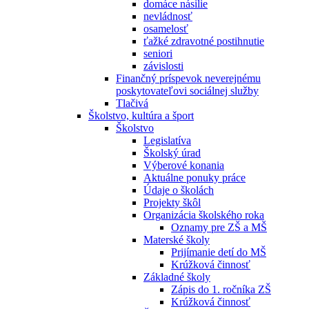
domáce násilie
nevládnosť
osamelosť
ťažké zdravotné postihnutie
seniori
závislosti
Finančný príspevok neverejnému
poskytovateľovi sociálnej služby
Tlačivá
Školstvo, kultúra a šport
Školstvo
Legislatíva
Školský úrad
Výberové konania
Aktuálne ponuky práce
Údaje o školách
Projekty škôl
Organizácia školského roka
Oznamy pre ZŠ a MŠ
Materské školy
Prijímanie detí do MŠ
Krúžková činnosť
Základné školy
Zápis do 1. ročníka ZŠ
Krúžková činnosť