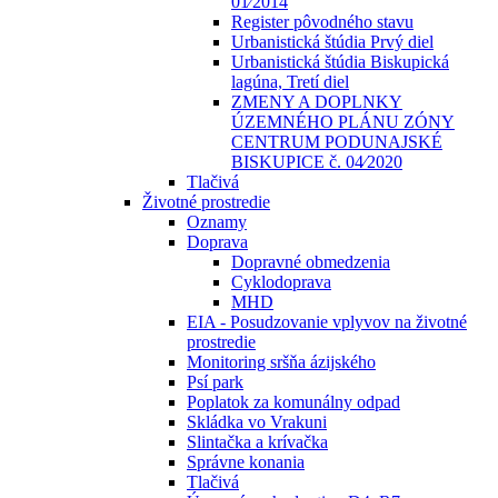
01⁄2014
Register pôvodného stavu
Urbanistická štúdia Prvý diel
Urbanistická štúdia Biskupická
lagúna, Tretí diel
ZMENY A DOPLNKY
ÚZEMNÉHO PLÁNU ZÓNY
CENTRUM PODUNAJSKÉ
BISKUPICE č. 04⁄2020
Tlačivá
Životné prostredie
Oznamy
Doprava
Dopravné obmedzenia
Cyklodoprava
MHD
EIA - Posudzovanie vplyvov na životné
prostredie
Monitoring sršňa ázijského
Psí park
Poplatok za komunálny odpad
Skládka vo Vrakuni
Slintačka a krívačka
Správne konania
Tlačivá