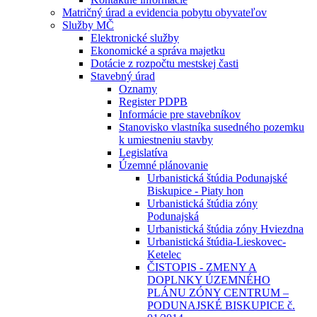
Matričný úrad a evidencia pobytu obyvateľov
Služby MČ
Elektronické služby
Ekonomické a správa majetku
Dotácie z rozpočtu mestskej časti
Stavebný úrad
Oznamy
Register PDPB
Informácie pre stavebníkov
Stanovisko vlastníka susedného pozemku
k umiestneniu stavby
Legislatíva
Územné plánovanie
Urbanistická štúdia Podunajské
Biskupice - Piaty hon
Urbanistická štúdia zóny
Podunajská
Urbanistická štúdia zóny Hviezdna
Urbanistická štúdia-Lieskovec-
Ketelec
ČISTOPIS - ZMENY A
DOPLNKY ÚZEMNÉHO
PLÁNU ZÓNY CENTRUM –
PODUNAJSKÉ BISKUPICE č.