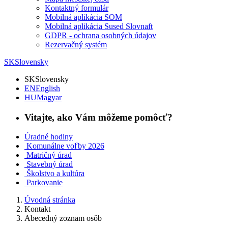
Kontaktný formulár
Mobilná aplikácia SOM
Mobilná aplikácia Sused Slovnaft
GDPR - ochrana osobných údajov
Rezervačný systém
SK
Slovensky
SK
Slovensky
EN
English
HU
Magyar
Vitajte, ako Vám môžeme pomôcť?
Úradné hodiny
Komunálne voľby 2026
Matričný úrad
Stavebný úrad
Školstvo a kultúra
Parkovanie
Úvodná stránka
Kontakt
Abecedný zoznam osôb