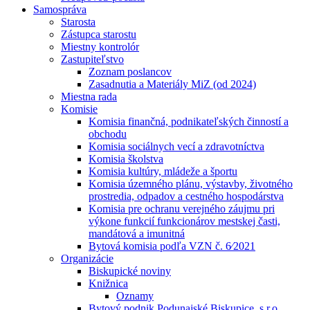
Samospráva
Starosta
Zástupca starostu
Miestny kontrolór
Zastupiteľstvo
Zoznam poslancov
Zasadnutia a Materiály MiZ (od 2024)
Miestna rada
Komisie
Komisia finančná, podnikateľských činností a
obchodu
Komisia sociálnych vecí a zdravotníctva
Komisia školstva
Komisia kultúry, mládeže a športu
Komisia územného plánu, výstavby, životného
prostredia, odpadov a cestného hospodárstva
Komisia pre ochranu verejného záujmu pri
výkone funkcií funkcionárov mestskej časti,
mandátová a imunitná
Bytová komisia podľa VZN č. 6⁄2021
Organizácie
Biskupické noviny
Knižnica
Oznamy
Bytový podnik Podunajské Biskupice, s.r.o.