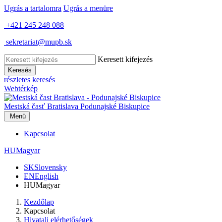
Ugrás a tartalomra
Ugrás a menüre
+421 245 248 088
sekretariat@mupb.sk
Keresett kifejezés
Keresés
részletes keresés
Webtérkép
Mestská časť Bratislava
Podunajské Biskupice
Menü
Kapcsolat
HU
Magyar
SK
Slovensky
EN
English
HU
Magyar
Kezdőlap
Kapcsolat
Hivatali elérhetőségek