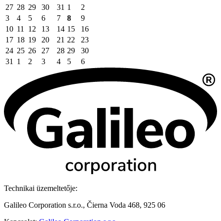
27
28
29
30
31
1
2
3
4
5
6
7
8
9
10
11
12
13
14
15
16
17
18
19
20
21
22
23
24
25
26
27
28
29
30
31
1
2
3
4
5
6
Technikai üzemeltetője:
Galileo Corporation s.r.o., Čierna Voda 468, 925 06