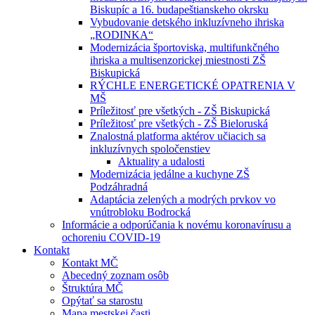
Biskupíc a 16. budapeštianskeho okrsku
Vybudovanie detského inkluzívneho ihriska
„RODINKA“
Modernizácia športoviska, multifunkčného
ihriska a multisenzorickej miestnosti ZŠ
Biskupická
RÝCHLE ENERGETICKÉ OPATRENIA V
MŠ
Príležitosť pre všetkých - ZŠ Biskupická
Príležitosť pre všetkých - ZŠ Bieloruská
Znalostná platforma aktérov učiacich sa
inkluzívnych spoločenstiev
Aktuality a udalosti
Modernizácia jedálne a kuchyne ZŠ
Podzáhradná
Adaptácia zelených a modrých prvkov vo
vnútrobloku Bodrocká
Informácie a odporúčania k novému koronavírusu a
ochoreniu COVID-19
Kontakt
Kontakt MČ
Abecedný zoznam osôb
Štruktúra MČ
Opýtať sa starostu
Mapa mestskej časti