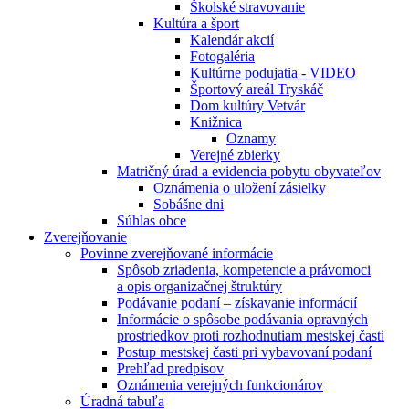
Školské stravovanie
Kultúra a šport
Kalendár akcií
Fotogaléria
Kultúrne podujatia - VIDEO
Športový areál Tryskáč
Dom kultúry Vetvár
Knižnica
Oznamy
Verejné zbierky
Matričný úrad a evidencia pobytu obyvateľov
Oznámenia o uložení zásielky
Sobášne dni
Súhlas obce
Zverejňovanie
Povinne zverejňované informácie
Spôsob zriadenia, kompetencie a právomoci
a opis organizačnej štruktúry
Podávanie podaní – získavanie informácií
Informácie o spôsobe podávania opravných
prostriedkov proti rozhodnutiam mestskej časti
Postup mestskej časti pri vybavovaní podaní
Prehľad predpisov
Oznámenia verejných funkcionárov
Úradná tabuľa