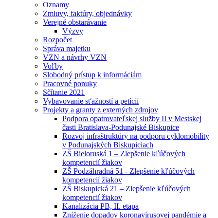
Oznamy
Zmluvy, faktúry, objednávky
Verejné obstarávanie
Výzvy
Rozpočet
Správa majetku
VZN a návrhy VZN
Voľby
Slobodný prístup k informáciám
Pracovné ponuky
Sčítanie 2021
Vybavovanie sťažností a petícií
Projekty a granty z externých zdrojov
Podpora opatrovateľskej služby II v Mestskej
časti Bratislava-Podunajské Biskupice
Rozvoj infraštruktúry na podporu cyklomobility
v Podunajských Biskupiciach
ZŠ Bieloruská 1 – Zlepšenie kľúčových
kompetencií žiakov
ZŠ Podzáhradná 51 - Zlepšenie kľúčových
kompetencií žiakov
ZŠ Biskupická 21 – Zlepšenie kľúčových
kompetencií žiakov
Kanalizácia PB, II. etapa
Zníženie dopadov koronavírusovej pandémie a