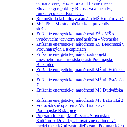
ochrana verejného zdravia - Hlavné mesto
Slovenskej republiky Bratislava a mestskej
funkčnej oblasti Bratislava
Rekonštrukcia budovy a areálu MŠ Komárovská
MOaPS – Miestna občianska a preventívna
služba
Zníženie energetickej náročnosti ZŠ s MŠ s
vyučovacím jazykom maďarským - Vetvárska
Zníženie energetickej náročnosti ZŠ Bieloruská v
Podunajských Biskupiciach
Zníženie energetickej náročnosti objektu
miestneho úradu mestskej časti Podunajské
Biskupice
Zníženie energetickej náročnosti MŠ ul. Estónska
3
Zníženie energetickej náročnosti MŠ ul. Estónska
7
Zníženie energetickej náročnosti MŠ Dudvážska
4
Zníženie energetickej náročnosti MŠ Latorická 2
Vodozádržné opatrenia MČ Bratislava -
Podunajské Biskupice
Program Interreg Maďarsko - Slovensko:
Kultúrne križovatky - Inovatívne partnerstvá
medzi mestskými zastupiteľstvami Podunajských