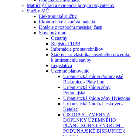
Matričný úrad a evidencia pobytu obyvateľov
Služby MČ
Elektronické služby
Ekonomické a správa majetku
Dotácie z rozpočtu mestskej časti
Stavebný úrad
Oznamy
Register PDPB
Informácie pre stavebníkov
Stanovisko vlastníka susedného pozemku
k umiestneniu stavby
Legislatíva
Územné plánovanie
Urbanistická štúdia Podunajské
Biskupice - Piaty hon
Urbanistická štúdia zóny
Podunajská
Urbanistická štúdia zóny Hviezdna
Urbanistická štúdia-Lieskovec-
Ketelec
ČISTOPIS - ZMENY A
DOPLNKY ÚZEMNÉHO
PLÁNU ZÓNY CENTRUM –
PODUNAJSKÉ BISKUPICE č.