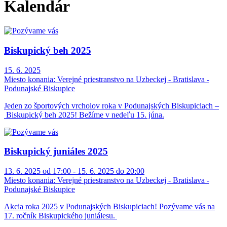
Kalendár
Biskupický beh 2025
15. 6. 2025
Miesto konania:
Verejné priestranstvo na Uzbeckej - Bratislava -
Podunajské Biskupice
Jeden zo športových vrcholov roka v Podunajských Biskupiciach –
Biskupický beh 2025! Bežíme v nedeľu 15. júna.
Biskupický juniáles 2025
13. 6. 2025 od 17:00 - 15. 6. 2025 do 20:00
Miesto konania:
Verejné priestranstvo na Uzbeckej - Bratislava -
Podunajské Biskupice
Akcia roka 2025 v Podunajských Biskupiciach! Pozývame vás na
17. ročník Biskupického juniálesu.