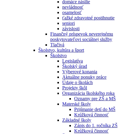
domáce násilie
nevládnosť
osamelosť
ťažké zdravotné postihnutie
seniori
závislosti
Finančný príspevok neverejnému
poskytovateľovi sociálnej služby
Tlačivá
Školstvo, kultúra a šport
Školstvo
Legislatíva
Školský úrad
Výberové konania
Aktuálne ponuky práce
Údaje o školách
Projekty škôl
Organizácia školského roka
Oznamy pre ZŠ a MŠ
Materské školy
Prijímanie detí do MŠ
Krúžková činnosť
Základné školy
Zápis do 1. ročníka ZŠ
Krúžková činnosť