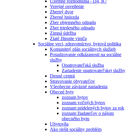
Územné rozhodnutia - D4, R7
Verejné osvetlenie
Zberný dvor
Zberné hniezda
Zber objemného odpadu
Zber triedeného odpadu
Zimná údržba
Zlaté žltnutie viniča
Sociálne veci, zdravotníctvo, bytová politika
Komunitný plán sociálnych služieb
Posudzovanie odkázanosti na sociálne
služby
Opatrovateľská služba
Zariadenie opatrovateľskej služby
Denné centrá
Stravovanie obyvateľov
Všeobecne záväzné nariadenia
Obecné byty
zoznam bytov
zoznam voľných bytov
zoznam pridelených bytov za rok
zoznam žiadateľov o nájom
obecného bytu
Ubytovňa
Ako riešit sociálny problém