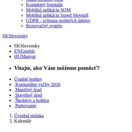
Kontaktný formulár
Mobilná aplikácia SOM
Mobilná aplikácia Sused Slovnaft
GDPR - ochrana osobných údajov
Rezervačný systém
SK
Slovensky
SK
Slovensky
EN
English
HU
Magyar
Vitajte, ako Vám môžeme pomôcť?
Úradné hodiny
Komunálne voľby 2026
Matričný úrad
Stavebný úrad
Školstvo a kultúra
Parkovanie
Úvodná stránka
Kalendár