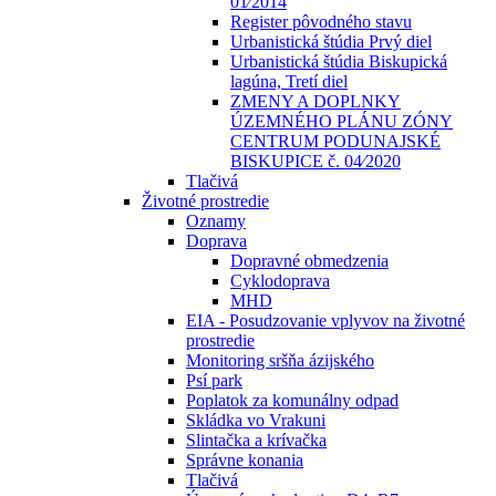
01⁄2014
Register pôvodného stavu
Urbanistická štúdia Prvý diel
Urbanistická štúdia Biskupická
lagúna, Tretí diel
ZMENY A DOPLNKY
ÚZEMNÉHO PLÁNU ZÓNY
CENTRUM PODUNAJSKÉ
BISKUPICE č. 04⁄2020
Tlačivá
Životné prostredie
Oznamy
Doprava
Dopravné obmedzenia
Cyklodoprava
MHD
EIA - Posudzovanie vplyvov na životné
prostredie
Monitoring sršňa ázijského
Psí park
Poplatok za komunálny odpad
Skládka vo Vrakuni
Slintačka a krívačka
Správne konania
Tlačivá