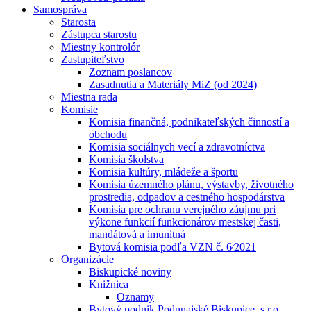
Samospráva
Starosta
Zástupca starostu
Miestny kontrolór
Zastupiteľstvo
Zoznam poslancov
Zasadnutia a Materiály MiZ (od 2024)
Miestna rada
Komisie
Komisia finančná, podnikateľských činností a
obchodu
Komisia sociálnych vecí a zdravotníctva
Komisia školstva
Komisia kultúry, mládeže a športu
Komisia územného plánu, výstavby, životného
prostredia, odpadov a cestného hospodárstva
Komisia pre ochranu verejného záujmu pri
výkone funkcií funkcionárov mestskej časti,
mandátová a imunitná
Bytová komisia podľa VZN č. 6⁄2021
Organizácie
Biskupické noviny
Knižnica
Oznamy
Bytový podnik Podunajské Biskupice, s.r.o.