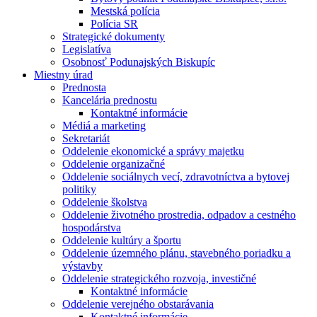
Mestská polícia
Polícia SR
Strategické dokumenty
Legislatíva
Osobnosť Podunajských Biskupíc
Miestny úrad
Prednosta
Kancelária prednostu
Kontaktné informácie
Médiá a marketing
Sekretariát
Oddelenie ekonomické a správy majetku
Oddelenie organizačné
Oddelenie sociálnych vecí, zdravotníctva a bytovej
politiky
Oddelenie školstva
Oddelenie životného prostredia, odpadov a cestného
hospodárstva
Oddelenie kultúry a športu
Oddelenie územného plánu, stavebného poriadku a
výstavby
Oddelenie strategického rozvoja, investičné
Kontaktné informácie
Oddelenie verejného obstarávania
Kontaktné informácie