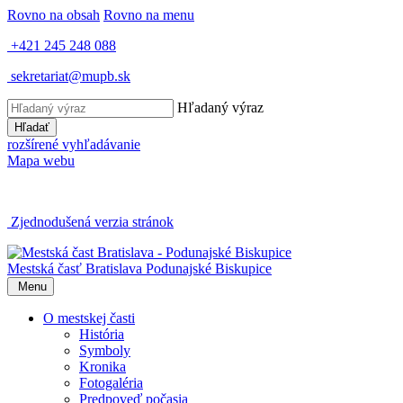
Rovno na obsah
Rovno na menu
+421 245 248 088
sekretariat@mupb.sk
Hľadaný výraz
Hľadať
rozšírené vyhľadávanie
Mapa webu
Zjednodušená verzia stránok
Mestská časť Bratislava
Podunajské Biskupice
Menu
O mestskej časti
História
Symboly
Kronika
Fotogaléria
Predpoveď počasia