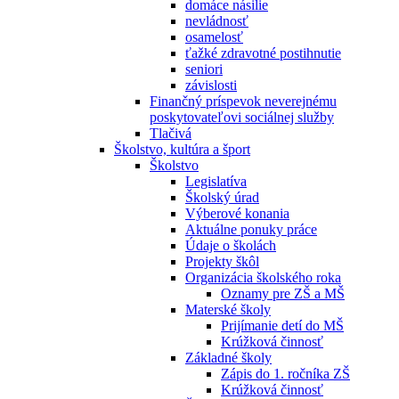
domáce násilie
nevládnosť
osamelosť
ťažké zdravotné postihnutie
seniori
závislosti
Finančný príspevok neverejnému
poskytovateľovi sociálnej služby
Tlačivá
Školstvo, kultúra a šport
Školstvo
Legislatíva
Školský úrad
Výberové konania
Aktuálne ponuky práce
Údaje o školách
Projekty škôl
Organizácia školského roka
Oznamy pre ZŠ a MŠ
Materské školy
Prijímanie detí do MŠ
Krúžková činnosť
Základné školy
Zápis do 1. ročníka ZŠ
Krúžková činnosť