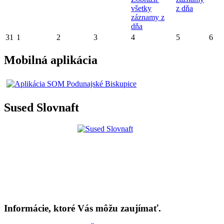
všetky
z dňa
záznamy z
dňa
31
1
2
3
4
5
6
Mobilná aplikácia
Sused Slovnaft
Informácie, ktoré Vás môžu zaujímať.