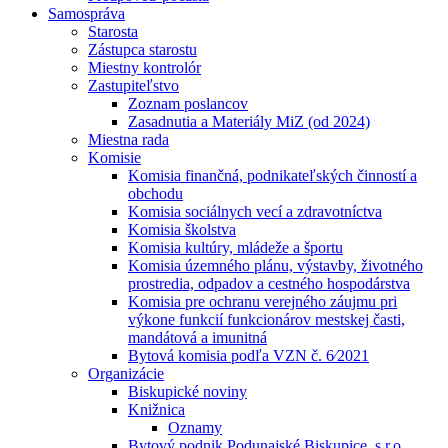
Samospráva
Starosta
Zástupca starostu
Miestny kontrolór
Zastupiteľstvo
Zoznam poslancov
Zasadnutia a Materiály MiZ (od 2024)
Miestna rada
Komisie
Komisia finančná, podnikateľských činností a
obchodu
Komisia sociálnych vecí a zdravotníctva
Komisia školstva
Komisia kultúry, mládeže a športu
Komisia územného plánu, výstavby, životného
prostredia, odpadov a cestného hospodárstva
Komisia pre ochranu verejného záujmu pri
výkone funkcií funkcionárov mestskej časti,
mandátová a imunitná
Bytová komisia podľa VZN č. 6⁄2021
Organizácie
Biskupické noviny
Knižnica
Oznamy
Bytový podnik Podunajské Biskupice, s.r.o.