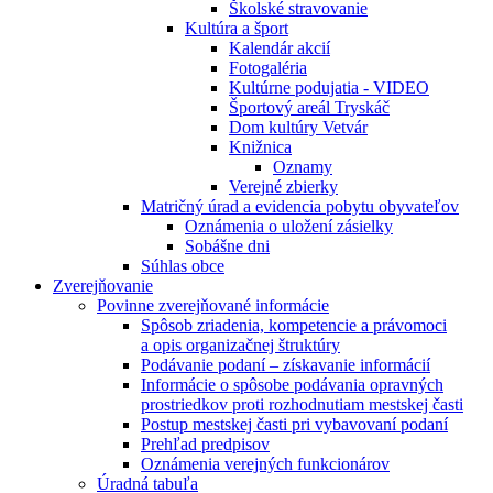
Školské stravovanie
Kultúra a šport
Kalendár akcií
Fotogaléria
Kultúrne podujatia - VIDEO
Športový areál Tryskáč
Dom kultúry Vetvár
Knižnica
Oznamy
Verejné zbierky
Matričný úrad a evidencia pobytu obyvateľov
Oznámenia o uložení zásielky
Sobášne dni
Súhlas obce
Zverejňovanie
Povinne zverejňované informácie
Spôsob zriadenia, kompetencie a právomoci
a opis organizačnej štruktúry
Podávanie podaní – získavanie informácií
Informácie o spôsobe podávania opravných
prostriedkov proti rozhodnutiam mestskej časti
Postup mestskej časti pri vybavovaní podaní
Prehľad predpisov
Oznámenia verejných funkcionárov
Úradná tabuľa