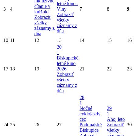
inkluzívne
letné kino -
čítanie v
3
4
Vlny
7
8
9
knižnici
Zobraziť
Zobraziť
všetky
všetky
záznamy z
záznamy z
dňa
dňa
10
11
12
13
14
15
16
20
1
Biskupické
letné kino
17
18
19
2026
21
22
23
Zobraziť
všetky
záznamy z
dňa
28
1
Nočné
29
cyklojazdy
1
cez
Ahoj leto
24
25
26
27
Podunajské
Zobraziť
30
Biskupice
všetky
Zobraziť
záznamy