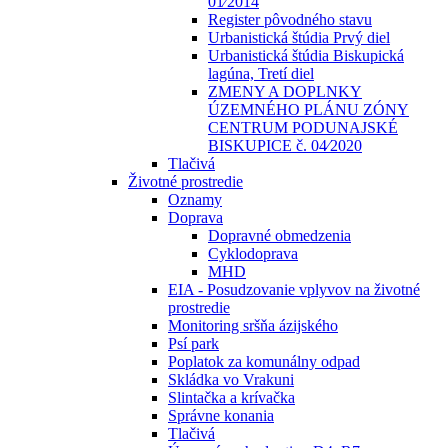
01⁄2014
Register pôvodného stavu
Urbanistická štúdia Prvý diel
Urbanistická štúdia Biskupická
lagúna, Tretí diel
ZMENY A DOPLNKY
ÚZEMNÉHO PLÁNU ZÓNY
CENTRUM PODUNAJSKÉ
BISKUPICE č. 04⁄2020
Tlačivá
Životné prostredie
Oznamy
Doprava
Dopravné obmedzenia
Cyklodoprava
MHD
EIA - Posudzovanie vplyvov na životné
prostredie
Monitoring sršňa ázijského
Psí park
Poplatok za komunálny odpad
Skládka vo Vrakuni
Slintačka a krívačka
Správne konania
Tlačivá