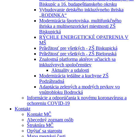
Biskupíc a 16. budapeštianskeho okrsku
Vybudovanie detského inkluzívneho ihriska
„RODINKA“
Modernizácia športoviska, multifunkčného
ihriska a multisenzorickej miestnosti ZŠ
Biskupická
RÝCHLE ENERGETICKÉ OPATRENIA V
MŠ
Príležitosť pre všetkých - ZŠ Biskupická
Príležitosť pre všetkých - ZŠ Bieloruská
Znalostná platforma aktérov učiacich sa
inkluzívnych spoločenstiev
Aktuality a udalosti
Modernizácia jedálne a kuchyne ZŠ
Podzáhradná
Adaptácia zelených a modrých prvkov vo
vnútrobloku Bodrocká
Informácie a odporúčania k novému koronavírusu a
ochoreniu COVID-19
Kontakt
Kontakt MČ
Abecedný zoznam osôb
Štruktúra MČ
Opýtať sa starostu
Mapa mestskej časti