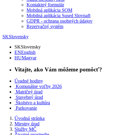
Kontaktný formulár
Mobilná aplikácia SOM
Mobilná aplikácia Sused Slovnaft
GDPR - ochrana osobných údajov
Rezervačný systém
SK
Slovensky
SK
Slovensky
EN
English
HU
Magyar
Vitajte, ako Vám môžeme pomôcť?
Úradné hodiny
Komunálne voľby 2026
Matričný úrad
Stavebný úrad
Školstvo a kultúra
Parkovanie
Úvodná stránka
Miestny úrad
Služby MČ
Životné prostredie