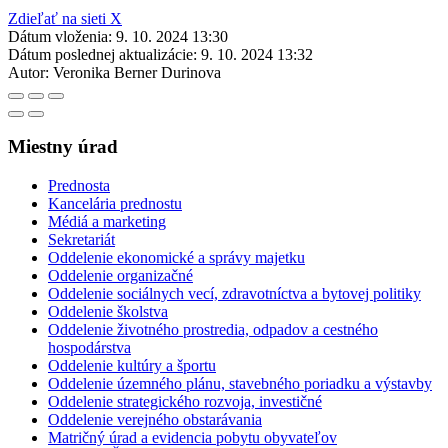
Zdieľať na sieti X
Dátum vloženia:
9. 10. 2024 13:30
Dátum poslednej aktualizácie:
9. 10. 2024 13:32
Autor:
Veronika Berner Durinova
Miestny úrad
Prednosta
Kancelária prednostu
Médiá a marketing
Sekretariát
Oddelenie ekonomické a správy majetku
Oddelenie organizačné
Oddelenie sociálnych vecí, zdravotníctva a bytovej politiky
Oddelenie školstva
Oddelenie životného prostredia, odpadov a cestného
hospodárstva
Oddelenie kultúry a športu
Oddelenie územného plánu, stavebného poriadku a výstavby
Oddelenie strategického rozvoja, investičné
Oddelenie verejného obstarávania
Matričný úrad a evidencia pobytu obyvateľov