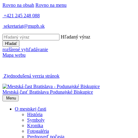
Rovno na obsah
Rovno na menu
+421 245 248 088
sekretariat@mupb.sk
Hľadaný výraz
Hľadať
rozšírené vyhľadávanie
Mapa webu
Zjednodušená verzia stránok
Mestská časť Bratislava
Podunajské Biskupice
Menu
O mestskej časti
História
Symboly
Kronika
Fotogaléria
Predpoveď počasia