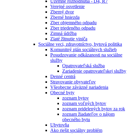
Územné rozhodnutia - D4, R7
Verejné osvetlenie
Zberný dvor
Zberné hniezda
Zber objemného odpadu
Zber triedeného odpadu
Zimná údržba
Zlaté žltnutie viniča
Sociálne veci, zdravotníctvo, bytová politika
Komunitný plán sociálnych služieb
Posudzovanie odkázanosti na sociálne
služby
Opatrovateľská služba
Zariadenie opatrovateľskej služby
Denné centrá
Stravovanie obyvateľov
Všeobecne záväzné nariadenia
Obecné byty
zoznam bytov
zoznam voľných bytov
zoznam pridelených bytov za rok
zoznam žiadateľov o nájom
obecného bytu
Ubytovňa
Ako riešit sociálny problém