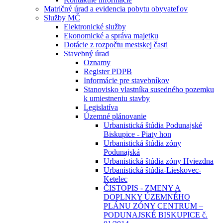
Matričný úrad a evidencia pobytu obyvateľov
Služby MČ
Elektronické služby
Ekonomické a správa majetku
Dotácie z rozpočtu mestskej časti
Stavebný úrad
Oznamy
Register PDPB
Informácie pre stavebníkov
Stanovisko vlastníka susedného pozemku
k umiestneniu stavby
Legislatíva
Územné plánovanie
Urbanistická štúdia Podunajské
Biskupice - Piaty hon
Urbanistická štúdia zóny
Podunajská
Urbanistická štúdia zóny Hviezdna
Urbanistická štúdia-Lieskovec-
Ketelec
ČISTOPIS - ZMENY A
DOPLNKY ÚZEMNÉHO
PLÁNU ZÓNY CENTRUM –
PODUNAJSKÉ BISKUPICE č.