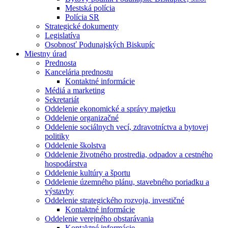
Mestská polícia
Polícia SR
Strategické dokumenty
Legislatíva
Osobnosť Podunajských Biskupíc
Miestny úrad
Prednosta
Kancelária prednostu
Kontaktné informácie
Médiá a marketing
Sekretariát
Oddelenie ekonomické a správy majetku
Oddelenie organizačné
Oddelenie sociálnych vecí, zdravotníctva a bytovej
politiky
Oddelenie školstva
Oddelenie životného prostredia, odpadov a cestného
hospodárstva
Oddelenie kultúry a športu
Oddelenie územného plánu, stavebného poriadku a
výstavby
Oddelenie strategického rozvoja, investičné
Kontaktné informácie
Oddelenie verejného obstarávania
Kontaktné informácie