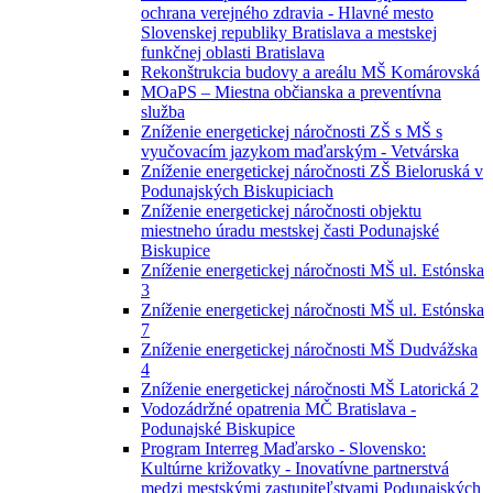
ochrana verejného zdravia - Hlavné mesto
Slovenskej republiky Bratislava a mestskej
funkčnej oblasti Bratislava
Rekonštrukcia budovy a areálu MŠ Komárovská
MOaPS – Miestna občianska a preventívna
služba
Zníženie energetickej náročnosti ZŠ s MŠ s
vyučovacím jazykom maďarským - Vetvárska
Zníženie energetickej náročnosti ZŠ Bieloruská v
Podunajských Biskupiciach
Zníženie energetickej náročnosti objektu
miestneho úradu mestskej časti Podunajské
Biskupice
Zníženie energetickej náročnosti MŠ ul. Estónska
3
Zníženie energetickej náročnosti MŠ ul. Estónska
7
Zníženie energetickej náročnosti MŠ Dudvážska
4
Zníženie energetickej náročnosti MŠ Latorická 2
Vodozádržné opatrenia MČ Bratislava -
Podunajské Biskupice
Program Interreg Maďarsko - Slovensko:
Kultúrne križovatky - Inovatívne partnerstvá
medzi mestskými zastupiteľstvami Podunajských