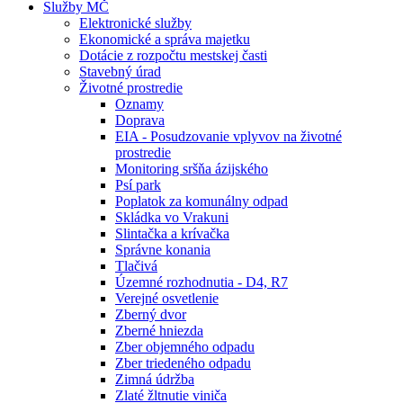
Služby MČ
Elektronické služby
Ekonomické a správa majetku
Dotácie z rozpočtu mestskej časti
Stavebný úrad
Životné prostredie
Oznamy
Doprava
EIA - Posudzovanie vplyvov na životné
prostredie
Monitoring sršňa ázijského
Psí park
Poplatok za komunálny odpad
Skládka vo Vrakuni
Slintačka a krívačka
Správne konania
Tlačivá
Územné rozhodnutia - D4, R7
Verejné osvetlenie
Zberný dvor
Zberné hniezda
Zber objemného odpadu
Zber triedeného odpadu
Zimná údržba
Zlaté žltnutie viniča