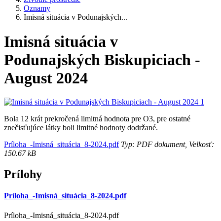
Oznamy
Imisná situácia v Podunajských...
Imisná situácia v
Podunajských Biskupiciach -
August 2024
Bola 12 krát prekročená limitná hodnota pre O3, pre ostatné
znečisťujúce látky boli limitné hodnoty dodržané.
Príloha_-Imisná_situácia_8-2024.pdf
Typ: PDF dokument, Velkosť:
150.67 kB
Prílohy
Príloha_-Imisná_situácia_8-2024.pdf
Príloha_-Imisná_situácia_8-2024.pdf