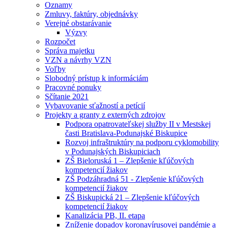
Oznamy
Zmluvy, faktúry, objednávky
Verejné obstarávanie
Výzvy
Rozpočet
Správa majetku
VZN a návrhy VZN
Voľby
Slobodný prístup k informáciám
Pracovné ponuky
Sčítanie 2021
Vybavovanie sťažností a petícií
Projekty a granty z externých zdrojov
Podpora opatrovateľskej služby II v Mestskej
časti Bratislava-Podunajské Biskupice
Rozvoj infraštruktúry na podporu cyklomobility
v Podunajských Biskupiciach
ZŠ Bieloruská 1 – Zlepšenie kľúčových
kompetencií žiakov
ZŠ Podzáhradná 51 - Zlepšenie kľúčových
kompetencií žiakov
ZŠ Biskupická 21 – Zlepšenie kľúčových
kompetencií žiakov
Kanalizácia PB, II. etapa
Zníženie dopadov koronavírusovej pandémie a