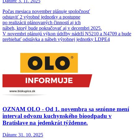
Dátum:
3. 11. 2025
Počas mesiaca november plánuje spoločnosť
odstaviť 2 výrobné jednotky a postupne
po realizácii plánovaných činností aj ich
nábeh, ktorý bude pokračovať aj v decembri 2025.
V novembri plánujú výkon údržby nádrží N5210 a N4709 a bude
prebiehať odstávka a nábeh výrobnej jednotky LDPE4
OZNAM OLO - Od 1. novembra sa sezónne mení
interval odvozu kuchynského bioodpadu v
Bratislave na jedenkrát týždenne.
Dátum:
31. 10. 2025