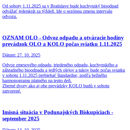
Od soboty 1.11.2025 sa v Bratislave bude kuchynský bioodpad
odvážať jedenkrát za týždeň. Ide o sezónnu zmenu intervalu
odvozu.
OZNAM OLO - Odvoz odpadu a otváracie hodiny
prevádzok OLO a KOLO počas sviatku 1.11.2025
Dátum:
27. 10. 2025
Odvoz zmesového odpadu, triedeného odpadu, kuchynského a
záhradného bioodpadu a jedlých olejov a tukov bude počas sviatku
v sobotu 1.11.2025 prebiehať štandardne, podľa bežného
harmonogramu platného na tento deň.
Zberné dvory ako aj obe prevádzky KOLO budú v sobotu
zatvorené.
Imisná situácia v Podunajských Biskupiciach -
september 2025
Dátum:
14. 10. 2025