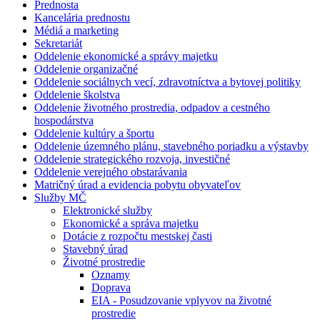
Prednosta
Kancelária prednostu
Médiá a marketing
Sekretariát
Oddelenie ekonomické a správy majetku
Oddelenie organizačné
Oddelenie sociálnych vecí, zdravotníctva a bytovej politiky
Oddelenie školstva
Oddelenie životného prostredia, odpadov a cestného
hospodárstva
Oddelenie kultúry a športu
Oddelenie územného plánu, stavebného poriadku a výstavby
Oddelenie strategického rozvoja, investičné
Oddelenie verejného obstarávania
Matričný úrad a evidencia pobytu obyvateľov
Služby MČ
Elektronické služby
Ekonomické a správa majetku
Dotácie z rozpočtu mestskej časti
Stavebný úrad
Životné prostredie
Oznamy
Doprava
EIA - Posudzovanie vplyvov na životné
prostredie