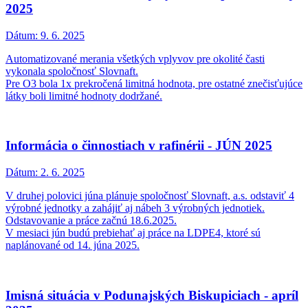
2025
Dátum:
9. 6. 2025
Automatizované merania všetkých vplyvov pre okolité časti
vykonala spoločnosť Slovnaft.
Pre O3 bola 1x prekročená limitná hodnota, pre ostatné znečisťujúce
látky boli limitné hodnoty dodržané.
Informácia o činnostiach v rafinérii - JÚN 2025
Dátum:
2. 6. 2025
V druhej polovici júna plánuje spoločnosť Slovnaft, a.s. odstaviť 4
výrobné jednotky a zahájiť aj nábeh 3 výrobných jednotiek.
Odstavovanie a práce začnú 18.6.2025.
V mesiaci jún budú prebiehať aj práce na LDPE4, ktoré sú
naplánované od 14. júna 2025.
Imisná situácia v Podunajských Biskupiciach - apríl