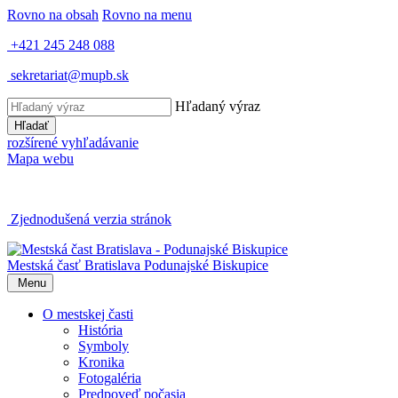
Rovno na obsah
Rovno na menu
+421 245 248 088
sekretariat@mupb.sk
Hľadaný výraz
Hľadať
rozšírené vyhľadávanie
Mapa webu
Zjednodušená verzia stránok
Mestská časť Bratislava
Podunajské Biskupice
Menu
O mestskej časti
História
Symboly
Kronika
Fotogaléria
Predpoveď počasia