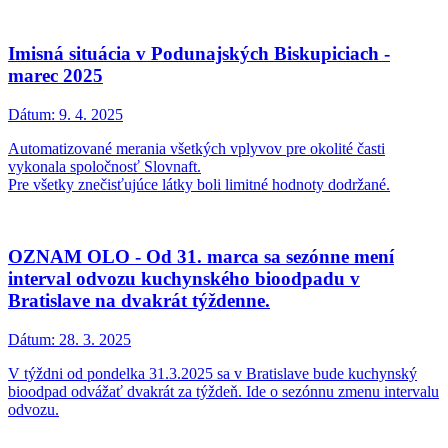
Imisná situácia v Podunajských Biskupiciach -
marec 2025
Dátum:
9. 4. 2025
Automatizované merania všetkých vplyvov pre okolité časti
vykonala spoločnosť Slovnaft.
Pre všetky znečisťujúce látky boli limitné hodnoty dodržané.
OZNAM OLO - Od 31. marca sa sezónne mení
interval odvozu kuchynského bioodpadu v
Bratislave na dvakrát týždenne.
Dátum:
28. 3. 2025
V týždni od pondelka 31.3.2025 sa v Bratislave bude kuchynský
bioodpad odvážať dvakrát za týždeň. Ide o sezónnu zmenu intervalu
odvozu.