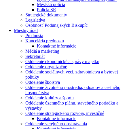
Mestská polícia
Polícia SR
Strategické dokumenty
Legislatíva
Osobnosť Podunajských Biskupíc
Miestny úrad
Prednosta
Kancelária prednostu
Kontaktné informácie
Médiá a marketing
Sekretariát
Oddelenie ekonomické a správy majetku
Oddelenie organizačné
Oddelenie sociálnych vecí, zdravotníctva a bytovej
politiky
Oddelenie školstva
Oddelenie životného prostredia, odpadov a cestného
hospodárstva
Oddelenie kultúry a športu
Oddelenie územného plánu, stavebného poriadku a
výstavby
Oddelenie strategického rozvoja, investičné
Kontaktné informácie
Oddelenie verejného obstarávania
Kontaktné informácie