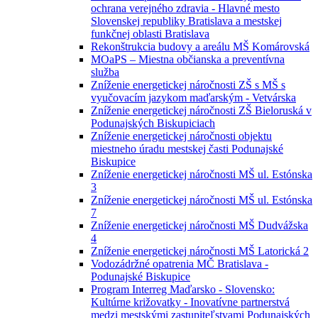
ochrana verejného zdravia - Hlavné mesto
Slovenskej republiky Bratislava a mestskej
funkčnej oblasti Bratislava
Rekonštrukcia budovy a areálu MŠ Komárovská
MOaPS – Miestna občianska a preventívna
služba
Zníženie energetickej náročnosti ZŠ s MŠ s
vyučovacím jazykom maďarským - Vetvárska
Zníženie energetickej náročnosti ZŠ Bieloruská v
Podunajských Biskupiciach
Zníženie energetickej náročnosti objektu
miestneho úradu mestskej časti Podunajské
Biskupice
Zníženie energetickej náročnosti MŠ ul. Estónska
3
Zníženie energetickej náročnosti MŠ ul. Estónska
7
Zníženie energetickej náročnosti MŠ Dudvážska
4
Zníženie energetickej náročnosti MŠ Latorická 2
Vodozádržné opatrenia MČ Bratislava -
Podunajské Biskupice
Program Interreg Maďarsko - Slovensko:
Kultúrne križovatky - Inovatívne partnerstvá
medzi mestskými zastupiteľstvami Podunajských