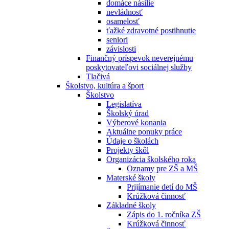
domáce násilie
nevládnosť
osamelosť
ťažké zdravotné postihnutie
seniori
závislosti
Finančný príspevok neverejnému
poskytovateľovi sociálnej služby
Tlačivá
Školstvo, kultúra a šport
Školstvo
Legislatíva
Školský úrad
Výberové konania
Aktuálne ponuky práce
Údaje o školách
Projekty škôl
Organizácia školského roka
Oznamy pre ZŠ a MŠ
Materské školy
Prijímanie detí do MŠ
Krúžková činnosť
Základné školy
Zápis do 1. ročníka ZŠ
Krúžková činnosť