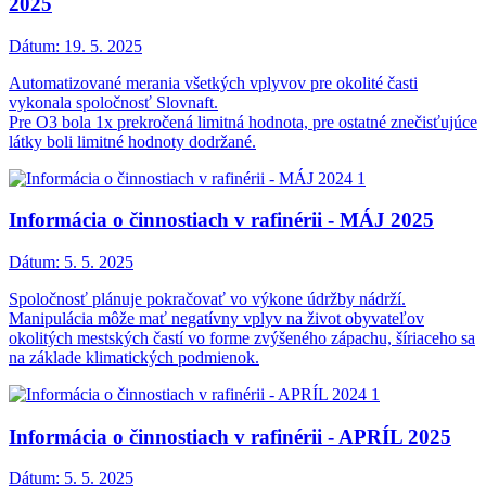
2025
Dátum:
19. 5. 2025
Automatizované merania všetkých vplyvov pre okolité časti
vykonala spoločnosť Slovnaft.
Pre O3 bola 1x prekročená limitná hodnota, pre ostatné znečisťujúce
látky boli limitné hodnoty dodržané.
Informácia o činnostiach v rafinérii - MÁJ 2025
Dátum:
5. 5. 2025
Spoločnosť plánuje pokračovať vo výkone údržby nádrží.
Manipulácia môže mať negatívny vplyv na život obyvateľov
okolitých mestských častí vo forme zvýšeného zápachu, šíriaceho sa
na základe klimatických podmienok.
Informácia o činnostiach v rafinérii - APRÍL 2025
Dátum:
5. 5. 2025