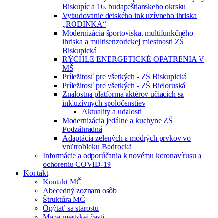
Biskupíc a 16. budapeštianskeho okrsku
Vybudovanie detského inkluzívneho ihriska
„RODINKA“
Modernizácia športoviska, multifunkčného
ihriska a multisenzorickej miestnosti ZŠ
Biskupická
RÝCHLE ENERGETICKÉ OPATRENIA V
MŠ
Príležitosť pre všetkých - ZŠ Biskupická
Príležitosť pre všetkých - ZŠ Bieloruská
Znalostná platforma aktérov učiacich sa
inkluzívnych spoločenstiev
Aktuality a udalosti
Modernizácia jedálne a kuchyne ZŠ
Podzáhradná
Adaptácia zelených a modrých prvkov vo
vnútrobloku Bodrocká
Informácie a odporúčania k novému koronavírusu a
ochoreniu COVID-19
Kontakt
Kontakt MČ
Abecedný zoznam osôb
Štruktúra MČ
Opýtať sa starostu
Mapa mestskej časti