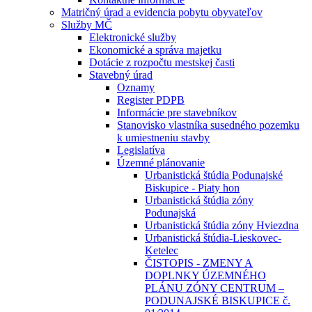
Matričný úrad a evidencia pobytu obyvateľov
Služby MČ
Elektronické služby
Ekonomické a správa majetku
Dotácie z rozpočtu mestskej časti
Stavebný úrad
Oznamy
Register PDPB
Informácie pre stavebníkov
Stanovisko vlastníka susedného pozemku
k umiestneniu stavby
Legislatíva
Územné plánovanie
Urbanistická štúdia Podunajské
Biskupice - Piaty hon
Urbanistická štúdia zóny
Podunajská
Urbanistická štúdia zóny Hviezdna
Urbanistická štúdia-Lieskovec-
Ketelec
ČISTOPIS - ZMENY A
DOPLNKY ÚZEMNÉHO
PLÁNU ZÓNY CENTRUM –
PODUNAJSKÉ BISKUPICE č.