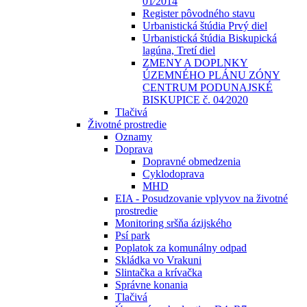
01⁄2014
Register pôvodného stavu
Urbanistická štúdia Prvý diel
Urbanistická štúdia Biskupická
lagúna, Tretí diel
ZMENY A DOPLNKY
ÚZEMNÉHO PLÁNU ZÓNY
CENTRUM PODUNAJSKÉ
BISKUPICE č. 04⁄2020
Tlačivá
Životné prostredie
Oznamy
Doprava
Dopravné obmedzenia
Cyklodoprava
MHD
EIA - Posudzovanie vplyvov na životné
prostredie
Monitoring sršňa ázijského
Psí park
Poplatok za komunálny odpad
Skládka vo Vrakuni
Slintačka a krívačka
Správne konania
Tlačivá