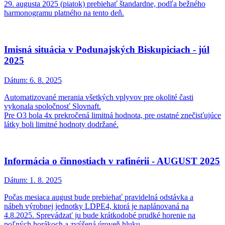
29. augusta 2025 (piatok) prebiehať štandardne, podľa bežného
harmonogramu platného na tento deň.
Imisná situácia v Podunajských Biskupiciach - júl
2025
Dátum:
6. 8. 2025
Automatizované merania všetkých vplyvov pre okolité časti
vykonala spoločnosť Slovnaft.
Pre O3 bola 4x prekročená limitná hodnota, pre ostatné znečisťujúce
látky boli limitné hodnoty dodržané.
Informácia o činnostiach v rafinérii - AUGUST 2025
Dátum:
1. 8. 2025
Počas mesiaca august bude prebiehať pravidelná odstávka a
nábeh výrobnej jednotky LDPE4, ktorá je naplánovaná na
4.8.2025. Sprevádzať ju bude krátkodobé prudké horenie na
poľných horákoch a zvýšená úroveň hluku.