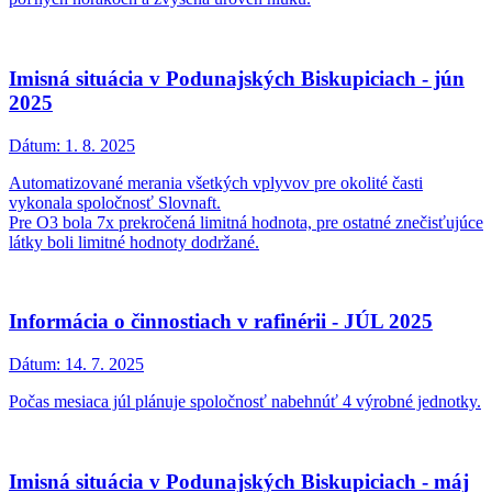
Imisná situácia v Podunajských Biskupiciach - jún
2025
Dátum:
1. 8. 2025
Automatizované merania všetkých vplyvov pre okolité časti
vykonala spoločnosť Slovnaft.
Pre O3 bola 7x prekročená limitná hodnota, pre ostatné znečisťujúce
látky boli limitné hodnoty dodržané.
Informácia o činnostiach v rafinérii - JÚL 2025
Dátum:
14. 7. 2025
Počas mesiaca júl plánuje spoločnosť nabehnúť 4 výrobné jednotky.
Imisná situácia v Podunajských Biskupiciach - máj