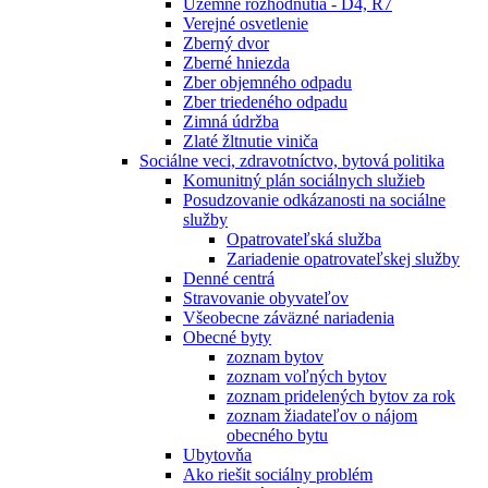
Územné rozhodnutia - D4, R7
Verejné osvetlenie
Zberný dvor
Zberné hniezda
Zber objemného odpadu
Zber triedeného odpadu
Zimná údržba
Zlaté žltnutie viniča
Sociálne veci, zdravotníctvo, bytová politika
Komunitný plán sociálnych služieb
Posudzovanie odkázanosti na sociálne
služby
Opatrovateľská služba
Zariadenie opatrovateľskej služby
Denné centrá
Stravovanie obyvateľov
Všeobecne záväzné nariadenia
Obecné byty
zoznam bytov
zoznam voľných bytov
zoznam pridelených bytov za rok
zoznam žiadateľov o nájom
obecného bytu
Ubytovňa
Ako riešit sociálny problém