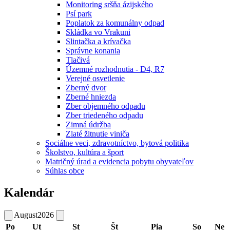
Monitoring sršňa ázijského
Psí park
Poplatok za komunálny odpad
Skládka vo Vrakuni
Slintačka a krívačka
Správne konania
Tlačivá
Územné rozhodnutia - D4, R7
Verejné osvetlenie
Zberný dvor
Zberné hniezda
Zber objemného odpadu
Zber triedeného odpadu
Zimná údržba
Zlaté žltnutie viniča
Sociálne veci, zdravotníctvo, bytová politika
Školstvo, kultúra a šport
Matričný úrad a evidencia pobytu obyvateľov
Súhlas obce
Kalendár
August
2026
Po
Ut
St
Št
Pia
So
Ne