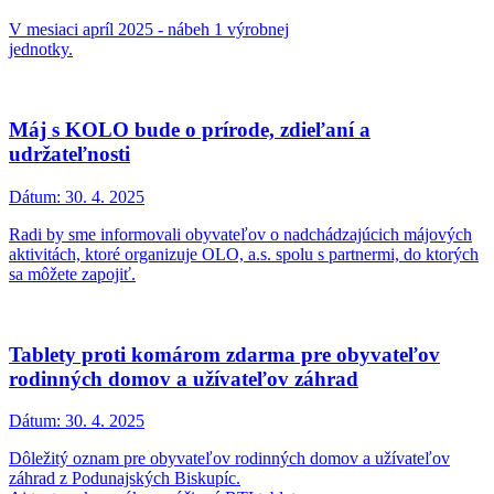
V mesiaci apríl 2025 - nábeh 1 výrobnej
jednotky.
Máj s KOLO bude o prírode, zdieľaní a
udržateľnosti
Dátum:
30. 4. 2025
Radi by sme informovali obyvateľov o nadchádzajúcich májových
aktivitách, ktoré organizuje OLO, a.s. spolu s partnermi, do ktorých
sa môžete zapojiť.
Tablety proti komárom zdarma pre obyvateľov
rodinných domov a užívateľov záhrad
Dátum:
30. 4. 2025
Dôležitý oznam pre obyvateľov rodinných domov a užívateľov
záhrad z Podunajských Biskupíc.