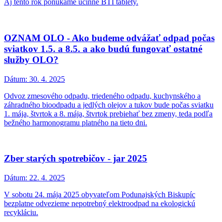
Aj tento rok ponúkame účinné BTI tablety.
OZNAM OLO - Ako budeme odvážať odpad počas
sviatkov 1.5. a 8.5. a ako budú fungovať ostatné
služby OLO?
Dátum:
30. 4. 2025
Odvoz zmesového odpadu, triedeného odpadu, kuchynského a
záhradného bioodpadu a jedlých olejov a tukov bude počas sviatku
1. mája, štvrtok a 8. mája, štvrtok prebiehať bez zmeny, teda podľa
bežného harmonogramu platného na tieto dni.
Zber starých spotrebičov - jar 2025
Dátum:
22. 4. 2025
V sobotu 24. mája 2025 obyvateľom Podunajských Biskupíc
bezplatne odvezieme nepotrebný elektroodpad na ekologickú
recykláciu.