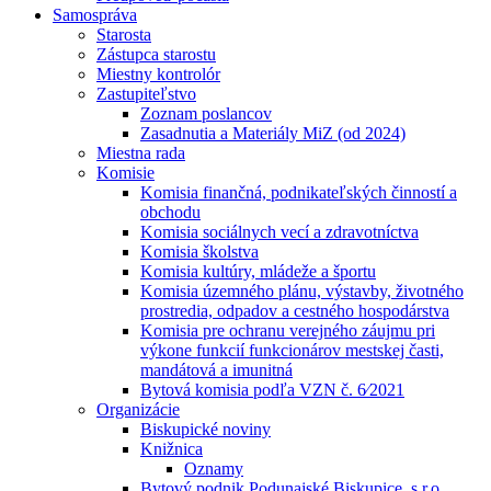
Samospráva
Starosta
Zástupca starostu
Miestny kontrolór
Zastupiteľstvo
Zoznam poslancov
Zasadnutia a Materiály MiZ (od 2024)
Miestna rada
Komisie
Komisia finančná, podnikateľských činností a
obchodu
Komisia sociálnych vecí a zdravotníctva
Komisia školstva
Komisia kultúry, mládeže a športu
Komisia územného plánu, výstavby, životného
prostredia, odpadov a cestného hospodárstva
Komisia pre ochranu verejného záujmu pri
výkone funkcií funkcionárov mestskej časti,
mandátová a imunitná
Bytová komisia podľa VZN č. 6⁄2021
Organizácie
Biskupické noviny
Knižnica
Oznamy
Bytový podnik Podunajské Biskupice, s.r.o.