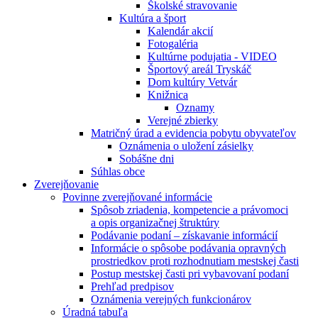
Školské stravovanie
Kultúra a šport
Kalendár akcií
Fotogaléria
Kultúrne podujatia - VIDEO
Športový areál Tryskáč
Dom kultúry Vetvár
Knižnica
Oznamy
Verejné zbierky
Matričný úrad a evidencia pobytu obyvateľov
Oznámenia o uložení zásielky
Sobášne dni
Súhlas obce
Zverejňovanie
Povinne zverejňované informácie
Spôsob zriadenia, kompetencie a právomoci
a opis organizačnej štruktúry
Podávanie podaní – získavanie informácií
Informácie o spôsobe podávania opravných
prostriedkov proti rozhodnutiam mestskej časti
Postup mestskej časti pri vybavovaní podaní
Prehľad predpisov
Oznámenia verejných funkcionárov
Úradná tabuľa