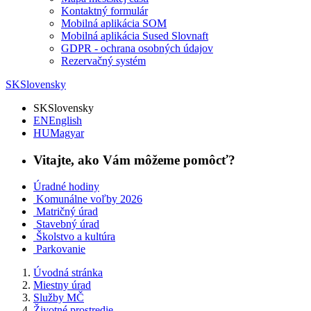
Kontaktný formulár
Mobilná aplikácia SOM
Mobilná aplikácia Sused Slovnaft
GDPR - ochrana osobných údajov
Rezervačný systém
SK
Slovensky
SK
Slovensky
EN
English
HU
Magyar
Vitajte, ako Vám môžeme pomôcť?
Úradné hodiny
Komunálne voľby 2026
Matričný úrad
Stavebný úrad
Školstvo a kultúra
Parkovanie
Úvodná stránka
Miestny úrad
Služby MČ
Životné prostredie