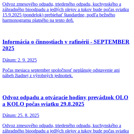
Odvoz zmesového odpadu, triedeného odpadu, kuchynského a
záhradného bioodpadu a jedlých olejov a tukov bude počas sviatku
15.9.2025 (pondelok) prebiehať štandardne, podľa bežného
harmonogramu platného na tento deň.
Informácia o činnostiach v rafinérii - SEPTEMBER
2025
Dátum:
2. 9. 2025
Počas mesiaca september spoločnosť neplánuje odstavenie ani
nábeh žiadnej z výrobných jednotiek.
Odvoz odpadu a otváracie hodiny prevádzok OLO
a KOLO počas sviatku 29.8.2025
Dátum:
25. 8. 2025
Odvoz zmesového odpadu, triedeného odpadu, kuchynského a
záhradného bioodpadu a jedlých olejov a tukov bude počas sviatku