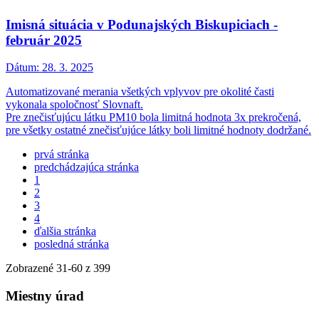
Imisná situácia v Podunajských Biskupiciach -
február 2025
Dátum:
28. 3. 2025
Automatizované merania všetkých vplyvov pre okolité časti
vykonala spoločnosť Slovnaft.
Pre znečisťujúcu látku PM10 bola limitná hodnota 3x prekročená,
pre všetky ostatné znečisťujúce látky boli limitné hodnoty dodržané.
prvá stránka
predchádzajúca stránka
1
2
3
4
ďalšia stránka
posledná stránka
Zobrazené
31
-
60
z 399
Miestny úrad