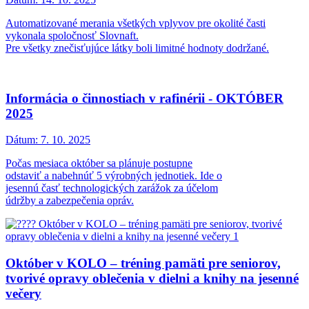
Automatizované merania všetkých vplyvov pre okolité časti
vykonala spoločnosť Slovnaft.
Pre všetky znečisťujúce látky boli limitné hodnoty dodržané.
Informácia o činnostiach v rafinérii - OKTÓBER
2025
Dátum:
7. 10. 2025
Počas mesiaca október sa plánuje postupne
odstaviť a nabehnúť 5 výrobných jednotiek. Ide o
jesennú časť technologických zarážok za účelom
údržby a zabezpečenia opráv.
Október v KOLO – tréning pamäti pre seniorov,
tvorivé opravy oblečenia v dielni a knihy na jesenné
večery