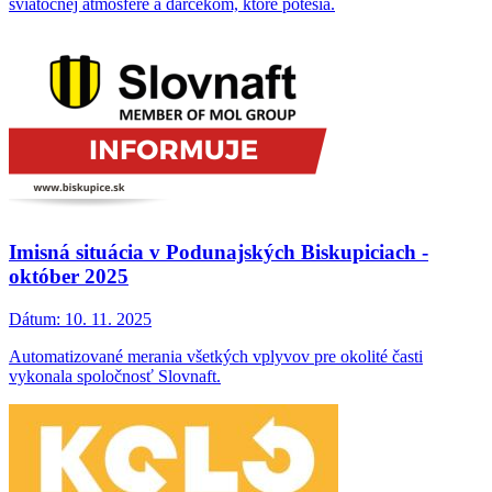
sviatočnej atmosfére a darčekom, ktoré potešia.
Imisná situácia v Podunajských Biskupiciach -
október 2025
Dátum:
10. 11. 2025
Automatizované merania všetkých vplyvov pre okolité časti
vykonala spoločnosť Slovnaft.