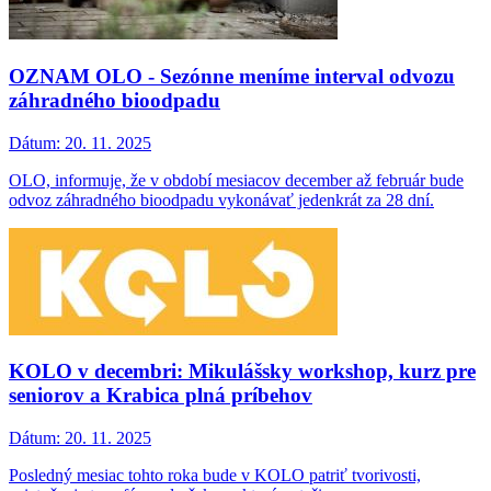
OZNAM OLO - Sezónne meníme interval odvozu
záhradného bioodpadu
Dátum:
20. 11. 2025
OLO, informuje, že v období mesiacov december až február bude
odvoz záhradného bioodpadu vykonávať jedenkrát za 28 dní.
KOLO v decembri: Mikulášsky workshop, kurz pre
seniorov a Krabica plná príbehov
Dátum:
20. 11. 2025
Posledný mesiac tohto roka bude v KOLO patriť tvorivosti,