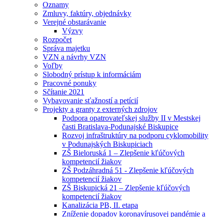
Oznamy
Zmluvy, faktúry, objednávky
Verejné obstarávanie
Výzvy
Rozpočet
Správa majetku
VZN a návrhy VZN
Voľby
Slobodný prístup k informáciám
Pracovné ponuky
Sčítanie 2021
Vybavovanie sťažností a petícií
Projekty a granty z externých zdrojov
Podpora opatrovateľskej služby II v Mestskej
časti Bratislava-Podunajské Biskupice
Rozvoj infraštruktúry na podporu cyklomobility
v Podunajských Biskupiciach
ZŠ Bieloruská 1 – Zlepšenie kľúčových
kompetencií žiakov
ZŠ Podzáhradná 51 - Zlepšenie kľúčových
kompetencií žiakov
ZŠ Biskupická 21 – Zlepšenie kľúčových
kompetencií žiakov
Kanalizácia PB, II. etapa
Zníženie dopadov koronavírusovej pandémie a