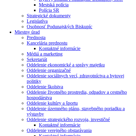
Mestská polícia
Polícia SR
Strategické dokumenty
Legislatíva
Osobnosť Podunajských Biskupíc
Miestny úrad
Prednosta
Kancelária prednostu
Kontaktné informácie
Médiá a marketing
Sekretariát
Oddelenie ekonomické a správy majetku
Oddelenie organizačné
Oddelenie sociálnych vecí, zdravotníctva a bytovej
politiky
Oddelenie školstva
Oddelenie životného prostredia, odpadov a cestného
hospodárstva
Oddelenie kultúry a športu
Oddelenie územného plánu, stavebného poriadku a
výstavby
Oddelenie strategického rozvoja, investičné
Kontaktné informácie
Oddelenie verejného obstarávania
Kontaktné informácie