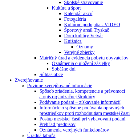
Školské stravovanie
Kultúra a šport
Kalendár akcií
Fotogaléria
Kultúrne podujatia - VIDEO
Športový areál Tryskáč
Dom kultúry Vetvár
Knižnica
Oznamy
Verejné zbierky
Matričný úrad a evidencia pobytu obyvateľov
Oznámenia o uložení zásielky
Sobášne dni
Súhlas obce
Zverejňovanie
Povinne zverejňované informácie
Spôsob zriadenia, kompetencie a právomoci
a opis organizačnej štruktúry
Podávanie podaní – získavanie informácií
Informácie o spôsobe podávania opravných
prostriedkov proti rozhodnutiam mestskej časti
Postup mestskej časti pri vybavovaní podaní
Prehľad predpisov
Oznámenia verejných funkcionárov
Úradná tabuľa