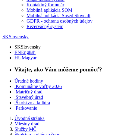
Kontaktný formulár
Mobilná aplikácia SOM
Mobilná aplikácia Sused Slovnaft
GDPR - ochrana osobných údajov
Rezervačný systém
SK
Slovensky
SK
Slovensky
EN
English
HU
Magyar
Vitajte, ako Vám môžeme pomôcť?
Úradné hodiny
Komunálne voľby 2026
Matričný úrad
Stavebný úrad
Školstvo a kultúra
Parkovanie
Úvodná stránka
Miestny úrad
Služby MČ
Školstvo, kultúra a šport