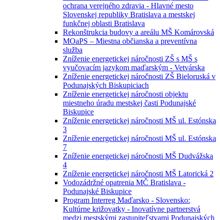
ochrana verejného zdravia - Hlavné mesto
Slovenskej republiky Bratislava a mestskej
funkčnej oblasti Bratislava
Rekonštrukcia budovy a areálu MŠ Komárovská
MOaPS – Miestna občianska a preventívna
služba
Zníženie energetickej náročnosti ZŠ s MŠ s
vyučovacím jazykom maďarským - Vetvárska
Zníženie energetickej náročnosti ZŠ Bieloruská v
Podunajských Biskupiciach
Zníženie energetickej náročnosti objektu
miestneho úradu mestskej časti Podunajské
Biskupice
Zníženie energetickej náročnosti MŠ ul. Estónska
3
Zníženie energetickej náročnosti MŠ ul. Estónska
7
Zníženie energetickej náročnosti MŠ Dudvážska
4
Zníženie energetickej náročnosti MŠ Latorická 2
Vodozádržné opatrenia MČ Bratislava -
Podunajské Biskupice
Program Interreg Maďarsko - Slovensko:
Kultúrne križovatky - Inovatívne partnerstvá
medzi mestskými zastupiteľstvami Podunajských