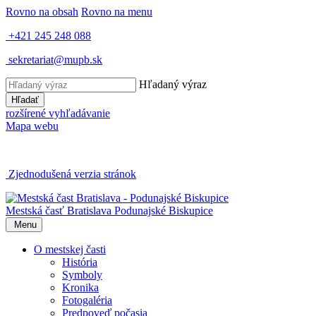
Rovno na obsah
Rovno na menu
+421 245 248 088
sekretariat@mupb.sk
Hľadaný výraz
Hľadať
rozšírené vyhľadávanie
Mapa webu
Zjednodušená verzia stránok
Mestská časť Bratislava
Podunajské Biskupice
Menu
O mestskej časti
História
Symboly
Kronika
Fotogaléria
Predpoveď počasia