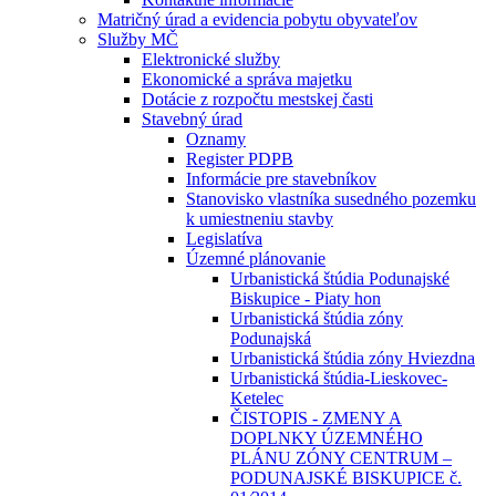
Matričný úrad a evidencia pobytu obyvateľov
Služby MČ
Elektronické služby
Ekonomické a správa majetku
Dotácie z rozpočtu mestskej časti
Stavebný úrad
Oznamy
Register PDPB
Informácie pre stavebníkov
Stanovisko vlastníka susedného pozemku
k umiestneniu stavby
Legislatíva
Územné plánovanie
Urbanistická štúdia Podunajské
Biskupice - Piaty hon
Urbanistická štúdia zóny
Podunajská
Urbanistická štúdia zóny Hviezdna
Urbanistická štúdia-Lieskovec-
Ketelec
ČISTOPIS - ZMENY A
DOPLNKY ÚZEMNÉHO
PLÁNU ZÓNY CENTRUM –
PODUNAJSKÉ BISKUPICE č.