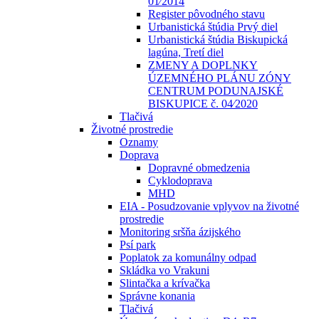
01⁄2014
Register pôvodného stavu
Urbanistická štúdia Prvý diel
Urbanistická štúdia Biskupická
lagúna, Tretí diel
ZMENY A DOPLNKY
ÚZEMNÉHO PLÁNU ZÓNY
CENTRUM PODUNAJSKÉ
BISKUPICE č. 04⁄2020
Tlačivá
Životné prostredie
Oznamy
Doprava
Dopravné obmedzenia
Cyklodoprava
MHD
EIA - Posudzovanie vplyvov na životné
prostredie
Monitoring sršňa ázijského
Psí park
Poplatok za komunálny odpad
Skládka vo Vrakuni
Slintačka a krívačka
Správne konania
Tlačivá