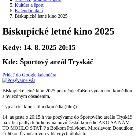
Kultúra a šport
Kalendár akcií
Biskupické letné kino 2025
Biskupické letné kino 2025
Kedy:
14. 8. 2025 20:15
Kde:
Športový areál Tryskáč
Pridať do Google kalendára
Biskupické letné kino 2025 pokračuje ďalšou vydarenou komédiou
s hviezdnym obsadením.
Typ akcie: kino - film (komédia (film))
14. augusta o 20:15 h vás pozývame do Športového areálu Tryskáč
na Ulici padlých hrdinov na novú českú komédiu AKO SA NÁM
TO MOHLO STAŤ!? s Bolkom Polívkom, Miroslavom Donutilom
či Jitkou Čvančarovou v hlavných úlohách.