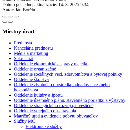
Dátum poslednej aktualizácie:
14. 8. 2025 9:34
Autor:
Ján Borčin
Miestny úrad
Prednosta
Kancelária prednostu
Médiá a marketing
Sekretariát
Oddelenie ekonomické a správy majetku
Oddelenie organizačné
Oddelenie sociálnych vecí, zdravotníctva a bytovej politiky
Oddelenie školstva
Oddelenie životného prostredia, odpadov a cestného
hospodárstva
Oddelenie kultúry a športu
Oddelenie územného plánu, stavebného poriadku a výstavby
Oddelenie strategického rozvoja, investičné
Oddelenie verejného obstarávania
Matričný úrad a evidencia pobytu obyvateľov
Služby MČ
Elektronické služby