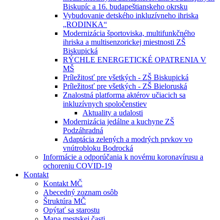
Biskupíc a 16. budapeštianskeho okrsku
Vybudovanie detského inkluzívneho ihriska
„RODINKA“
Modernizácia športoviska, multifunkčného
ihriska a multisenzorickej miestnosti ZŠ
Biskupická
RÝCHLE ENERGETICKÉ OPATRENIA V
MŠ
Príležitosť pre všetkých - ZŠ Biskupická
Príležitosť pre všetkých - ZŠ Bieloruská
Znalostná platforma aktérov učiacich sa
inkluzívnych spoločenstiev
Aktuality a udalosti
Modernizácia jedálne a kuchyne ZŠ
Podzáhradná
Adaptácia zelených a modrých prvkov vo
vnútrobloku Bodrocká
Informácie a odporúčania k novému koronavírusu a
ochoreniu COVID-19
Kontakt
Kontakt MČ
Abecedný zoznam osôb
Štruktúra MČ
Opýtať sa starostu
Mapa mestskej časti