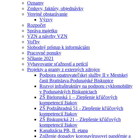
Oznamy
Zmluvy, faktúry, objednávky
Verejné obstarávanie
Výzvy
Rozpočet
Správa majetku
VZN a návrhy VZN
Voľby
Slobodný prístup k informáciám
Pracovné ponuky
Sčítanie 2021
Vybavovanie sťažností a petícií
Projekty a granty z externých zdrojov
Podpora opatrovateľskej služby II v Mestskej
časti Bratislava-Podunajské Biskupice
Rozvoj infraštruktúry na podporu cyklomobility
v Podunajských Biskupiciach
ZŠ Bieloruská 1 – Zlepšenie kľúčových
kompetencií žiakov
ZŠ Podzáhradná 51 - Zlepšenie kľúčových
kompetencií žiakov
ZŠ Biskupická 21 – Zlepšenie kľúčových
kompetencií žiakov
Kanalizácia PB, II. etapa
Zníženie dopadov koronavírusovej pandémie a