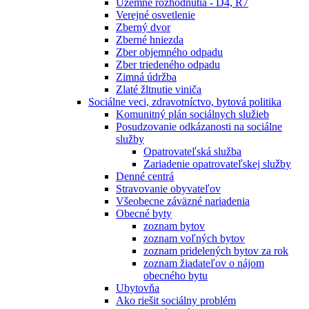
Územné rozhodnutia - D4, R7
Verejné osvetlenie
Zberný dvor
Zberné hniezda
Zber objemného odpadu
Zber triedeného odpadu
Zimná údržba
Zlaté žltnutie viniča
Sociálne veci, zdravotníctvo, bytová politika
Komunitný plán sociálnych služieb
Posudzovanie odkázanosti na sociálne
služby
Opatrovateľská služba
Zariadenie opatrovateľskej služby
Denné centrá
Stravovanie obyvateľov
Všeobecne záväzné nariadenia
Obecné byty
zoznam bytov
zoznam voľných bytov
zoznam pridelených bytov za rok
zoznam žiadateľov o nájom
obecného bytu
Ubytovňa
Ako riešit sociálny problém