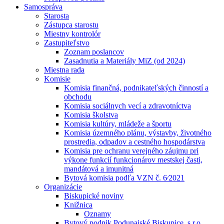
Samospráva
Starosta
Zástupca starostu
Miestny kontrolór
Zastupiteľstvo
Zoznam poslancov
Zasadnutia a Materiály MiZ (od 2024)
Miestna rada
Komisie
Komisia finančná, podnikateľských činností a
obchodu
Komisia sociálnych vecí a zdravotníctva
Komisia školstva
Komisia kultúry, mládeže a športu
Komisia územného plánu, výstavby, životného
prostredia, odpadov a cestného hospodárstva
Komisia pre ochranu verejného záujmu pri
výkone funkcií funkcionárov mestskej časti,
mandátová a imunitná
Bytová komisia podľa VZN č. 6⁄2021
Organizácie
Biskupické noviny
Knižnica
Oznamy
Bytový podnik Podunajské Biskupice, s.r.o.