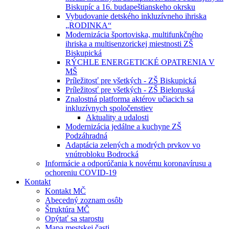
Biskupíc a 16. budapeštianskeho okrsku
Vybudovanie detského inkluzívneho ihriska
„RODINKA“
Modernizácia športoviska, multifunkčného
ihriska a multisenzorickej miestnosti ZŠ
Biskupická
RÝCHLE ENERGETICKÉ OPATRENIA V
MŠ
Príležitosť pre všetkých - ZŠ Biskupická
Príležitosť pre všetkých - ZŠ Bieloruská
Znalostná platforma aktérov učiacich sa
inkluzívnych spoločenstiev
Aktuality a udalosti
Modernizácia jedálne a kuchyne ZŠ
Podzáhradná
Adaptácia zelených a modrých prvkov vo
vnútrobloku Bodrocká
Informácie a odporúčania k novému koronavírusu a
ochoreniu COVID-19
Kontakt
Kontakt MČ
Abecedný zoznam osôb
Štruktúra MČ
Opýtať sa starostu
Mapa mestskej časti