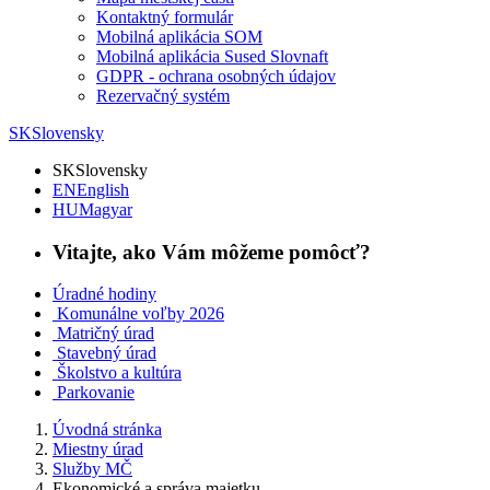
Kontaktný formulár
Mobilná aplikácia SOM
Mobilná aplikácia Sused Slovnaft
GDPR - ochrana osobných údajov
Rezervačný systém
SK
Slovensky
SK
Slovensky
EN
English
HU
Magyar
Vitajte, ako Vám môžeme pomôcť?
Úradné hodiny
Komunálne voľby 2026
Matričný úrad
Stavebný úrad
Školstvo a kultúra
Parkovanie
Úvodná stránka
Miestny úrad
Služby MČ
Ekonomické a správa majetku