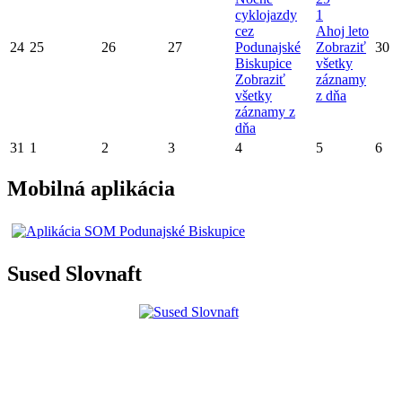
cyklojazdy
1
cez
Ahoj leto
24
25
26
27
Podunajské
Zobraziť
30
Biskupice
všetky
Zobraziť
záznamy
všetky
z dňa
záznamy z
dňa
31
1
2
3
4
5
6
Mobilná aplikácia
Sused Slovnaft