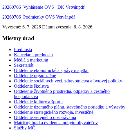
20260706_Vyhlásenie OVS_ DK Vetvár.pdf
20260706_Podmienky OVS Vetvár.pdf
Vyvesené: 6. 7. 2026
Dátum zvesenia: 6. 8. 2026
Miestny úrad
Prednosta
Kancelária prednostu
Médiá a marketing
Sekretariát
Oddelenie ekonomické a správy majetku
Oddelenie organizačné
Oddelenie sociálnych vecí, zdravotníctva a bytovej politiky
Oddelenie školstva
Oddelenie životného prostredia, odpadov a cestného
hospodárstva
Oddelenie kultúry a športu
Oddelenie územného plánu, stavebného poriadku a výstavby
Oddelenie strategického rozvoja, investičné
Oddelenie verejného obstarávania
Matričný úrad a evidencia pobytu obyvateľov
Služby MČ