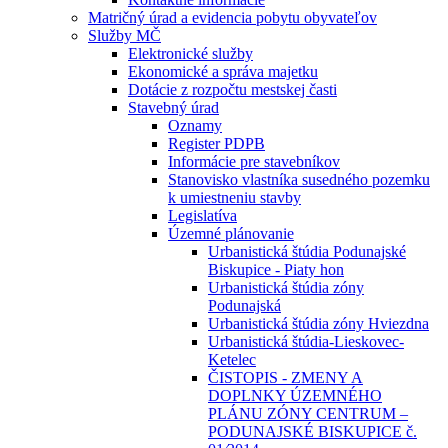
Matričný úrad a evidencia pobytu obyvateľov
Služby MČ
Elektronické služby
Ekonomické a správa majetku
Dotácie z rozpočtu mestskej časti
Stavebný úrad
Oznamy
Register PDPB
Informácie pre stavebníkov
Stanovisko vlastníka susedného pozemku
k umiestneniu stavby
Legislatíva
Územné plánovanie
Urbanistická štúdia Podunajské
Biskupice - Piaty hon
Urbanistická štúdia zóny
Podunajská
Urbanistická štúdia zóny Hviezdna
Urbanistická štúdia-Lieskovec-
Ketelec
ČISTOPIS - ZMENY A
DOPLNKY ÚZEMNÉHO
PLÁNU ZÓNY CENTRUM –
PODUNAJSKÉ BISKUPICE č.