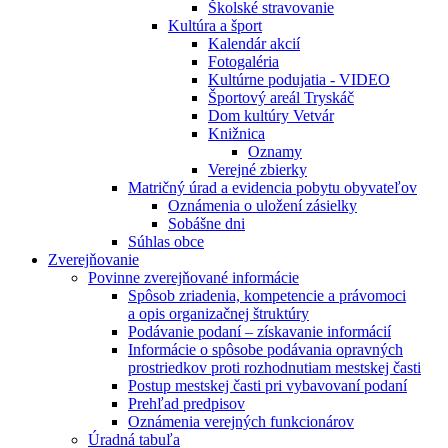
Školské stravovanie
Kultúra a šport
Kalendár akcií
Fotogaléria
Kultúrne podujatia - VIDEO
Športový areál Tryskáč
Dom kultúry Vetvár
Knižnica
Oznamy
Verejné zbierky
Matričný úrad a evidencia pobytu obyvateľov
Oznámenia o uložení zásielky
Sobášne dni
Súhlas obce
Zverejňovanie
Povinne zverejňované informácie
Spôsob zriadenia, kompetencie a právomoci
a opis organizačnej štruktúry
Podávanie podaní – získavanie informácií
Informácie o spôsobe podávania opravných
prostriedkov proti rozhodnutiam mestskej časti
Postup mestskej časti pri vybavovaní podaní
Prehľad predpisov
Oznámenia verejných funkcionárov
Úradná tabuľa