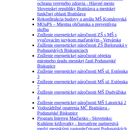
ochrana verejného zdravia - Hlavné mesto
Slovenskej republiky Bratislava a mestskej
funkčnej oblasti Bratislava
Rekonštrukcia budovy a areálu MŠ Komárovská
MOaPS – Miestna občianska a preventívna
služba
Zníženie energetickej náročnosti ZŠ s MŠ s
vyučovacím jazykom maďarským - Vetvárska
Zníženie energetickej náročnosti ZŠ Bieloruská v
Podunajských Biskupiciach
Zníženie energetickej náročnosti objektu
miestneho úradu mestskej časti Podunajské
Biskupice
Zníženie energetickej náročnosti MŠ ul. Estónska
3
Zníženie energetickej náročnosti MŠ ul. Estónska
7
Zníženie energetickej náročnosti MŠ Dudvážska
4
Zníženie energetickej náročnosti MŠ Latorická 2
Vodozádržné opatrenia MČ Bratislava -
Podunajské Biskupice
Program Interreg Maďarsko - Slovensko:
Kultúrne križovatky - Inovatívne partnerstvá
medzi mestskými zastupiteľstvami Podunajských