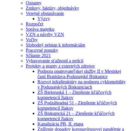
Oznamy
Zmluvy, faktúry, objednávky
Verejné obstarávanie
Výzvy
Rozpočet
Správa majetku
VZN a návrhy VZN
Voľby
Slobodný prístup k informáciám
Pracovné ponuky
Sčítanie 2021
Vybavovanie sťažností a petícií
Projekty a granty z externých zdrojov
Podpora opatrovateľskej služby II v Mestskej
časti Bratislava-Podunajské Biskupice
Rozvoj infraštruktúry na podporu cyklomobility
v Podunajských Biskupiciach
ZŠ Bieloruská 1 – Zlepšenie kľúčových
kompetencií žiakov
ZŠ Podzáhradná 51 - Zlepšenie kľúčových
kompetencií žiakov
ZŠ Biskupická 21 – Zlepšenie kľúčových
kompetencií žiakov
Kanalizácia PB, II. etapa
Zníženie dopadov koronavírusovej pandémie a