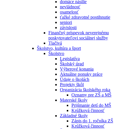
domáce násilie
nevládnosť
osamelosť
ťažké zdravotné postihnutie
seniori
závislosti
Finančný príspevok neverejnému
poskytovateľovi sociálnej služby
Tlačivá
Školstvo, kultúra a šport
Školstvo
Legislatíva
Školský úrad
Výberové konania
Aktuálne ponuky práce
Údaje o školách
Projekty škôl
Organizácia školského roka
Oznamy pre ZŠ a MŠ
Materské školy
Prijímanie detí do MŠ
Krúžková činnosť
Základné školy
Zápis do 1. ročníka ZŠ
Krúžková činnosť