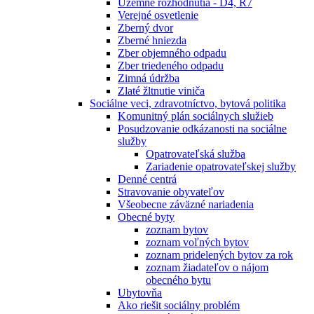
Územné rozhodnutia - D4, R7
Verejné osvetlenie
Zberný dvor
Zberné hniezda
Zber objemného odpadu
Zber triedeného odpadu
Zimná údržba
Zlaté žltnutie viniča
Sociálne veci, zdravotníctvo, bytová politika
Komunitný plán sociálnych služieb
Posudzovanie odkázanosti na sociálne
služby
Opatrovateľská služba
Zariadenie opatrovateľskej služby
Denné centrá
Stravovanie obyvateľov
Všeobecne záväzné nariadenia
Obecné byty
zoznam bytov
zoznam voľných bytov
zoznam pridelených bytov za rok
zoznam žiadateľov o nájom
obecného bytu
Ubytovňa
Ako riešit sociálny problém