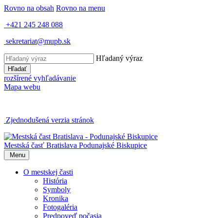
Rovno na obsah
Rovno na menu
+421 245 248 088
sekretariat@mupb.sk
Hľadaný výraz
Hľadať
rozšírené vyhľadávanie
Mapa webu
Zjednodušená verzia stránok
Mestská časť Bratislava
Podunajské Biskupice
Menu
O mestskej časti
História
Symboly
Kronika
Fotogaléria
Predpoveď počasia