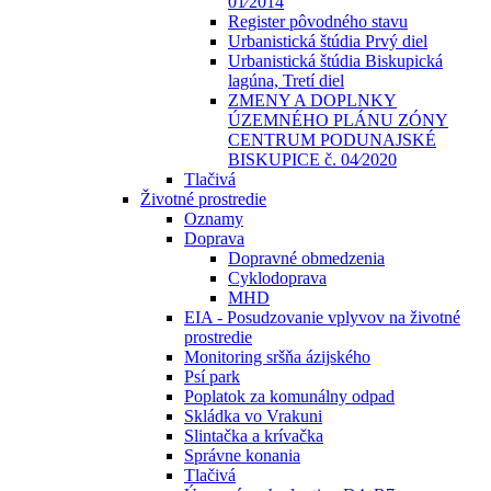
01⁄2014
Register pôvodného stavu
Urbanistická štúdia Prvý diel
Urbanistická štúdia Biskupická
lagúna, Tretí diel
ZMENY A DOPLNKY
ÚZEMNÉHO PLÁNU ZÓNY
CENTRUM PODUNAJSKÉ
BISKUPICE č. 04⁄2020
Tlačivá
Životné prostredie
Oznamy
Doprava
Dopravné obmedzenia
Cyklodoprava
MHD
EIA - Posudzovanie vplyvov na životné
prostredie
Monitoring sršňa ázijského
Psí park
Poplatok za komunálny odpad
Skládka vo Vrakuni
Slintačka a krívačka
Správne konania
Tlačivá