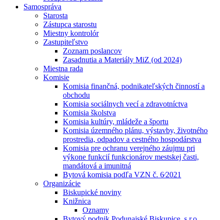
Samospráva
Starosta
Zástupca starostu
Miestny kontrolór
Zastupiteľstvo
Zoznam poslancov
Zasadnutia a Materiály MiZ (od 2024)
Miestna rada
Komisie
Komisia finančná, podnikateľských činností a
obchodu
Komisia sociálnych vecí a zdravotníctva
Komisia školstva
Komisia kultúry, mládeže a športu
Komisia územného plánu, výstavby, životného
prostredia, odpadov a cestného hospodárstva
Komisia pre ochranu verejného záujmu pri
výkone funkcií funkcionárov mestskej časti,
mandátová a imunitná
Bytová komisia podľa VZN č. 6⁄2021
Organizácie
Biskupické noviny
Knižnica
Oznamy
Bytový podnik Podunajské Biskupice, s.r.o.