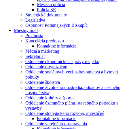
Mestská polícia
Polícia SR
Strategické dokumenty
Legislatíva
Osobnosť Podunajských Biskupíc
Miestny úrad
Prednosta
Kancelária prednostu
Kontaktné informácie
Médiá a marketing
Sekretariát
Oddelenie ekonomické a správy majetku
Oddelenie organizačné
Oddelenie sociálnych vecí, zdravotníctva a bytovej
politiky
Oddelenie školstva
Oddelenie životného prostredia, odpadov a cestného
hospodárstva
Oddelenie kultúry a športu
Oddelenie územného plánu, stavebného poriadku a
výstavby
Oddelenie strategického rozvoja, investičné
Kontaktné informácie
Oddelenie verejného obstarávania
Kontaktné informácie